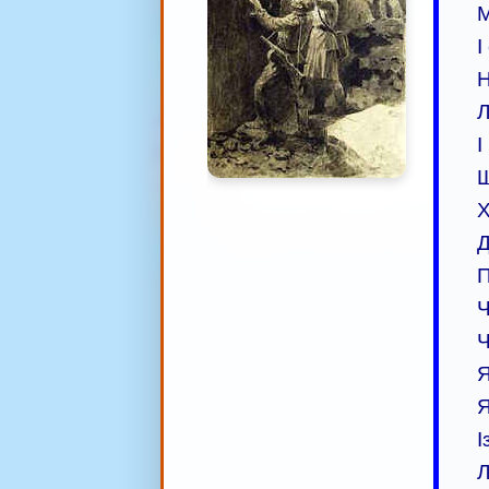
М
І
Н
Л
І
Щ
Х
Д
П
Ч
Ч
Я
Я
І
Л