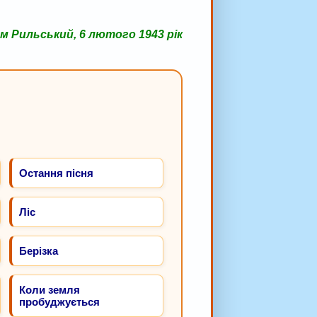
м Рильський, 6 лютого 1943 рік
Остання пісня
Ліс
Берізка
Коли земля
пробуджується