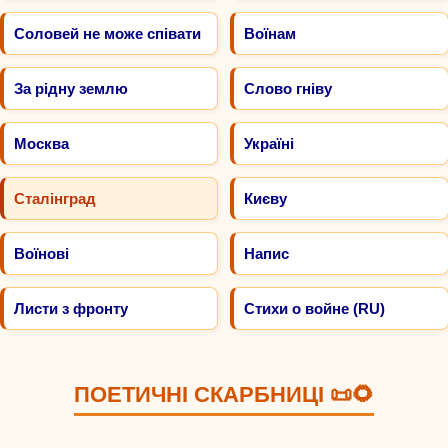
Соловей не може співати
Воїнам
За рідну землю
Слово гніву
Москва
Україні
Сталінград
Києву
Воїнові
Напис
Листи з фронту
Стихи о войне (RU)
ПОЕТИЧНІ СКАРБНИЦІ 📜🌻