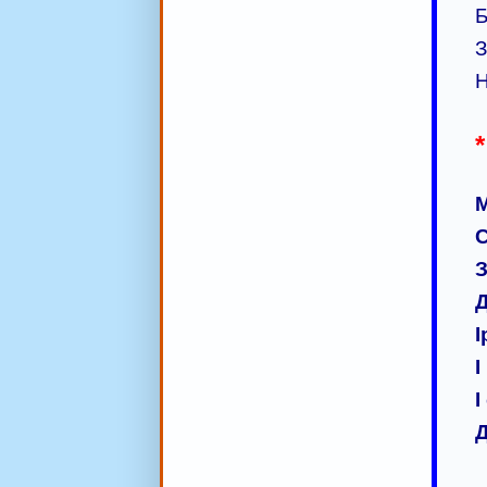
Б
З
Н
М
С
З
Д
І
І
І
Д