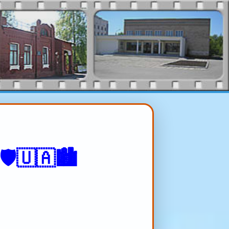
️🇺🇦🏙️