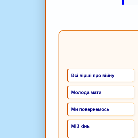
Всі вірші про війну
Молода мати
Ми повернемось
Мій кінь