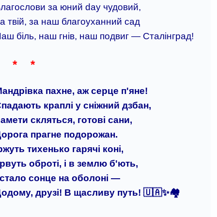
лагослови за юний day чудовий,
а твій, за наш благоуханний сад
аш біль, наш гнів, наш подвиг — Сталінград!
* * *
андрівка пахне, аж серце п'яне!
падають краплі у сніжний дзбан,
амети скляться, готові сани,
орога прагне подорожан.
ржуть тихенько гарячі коні,
 рвуть оброті, і в землю б'ють,
 стало сонце на оболоні —
одому, друзі! В щасливу путь! 🇺🇦✨🏘️