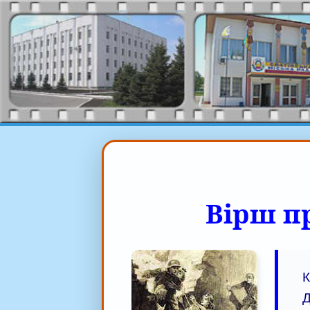
Вірш пр
К
Д