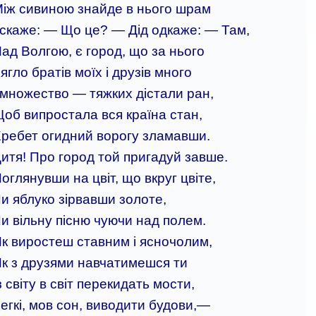
іж сивиною знайде в нього шрам
 скаже: — Що це? — Дід одкаже: — Там,
ад Волгою, є город, що за нього
ягло братів моїх і друзів много
 множество — тяжких дістали ран,
об випростала вся країна стан,
ребет огидний ворогу зламавши.
итя! Про город той пригадуй завше.
оглянувши на цвіт, що вкруг цвіте,
и яблуко зірвавши золоте,
и вільну пісню чуючи над полем.
к виростеш ставним і ясночолим,
к з друзями навчатимешся ти
з світу в світ перекидать мости,
егкі, мов сон, виводити будови,—