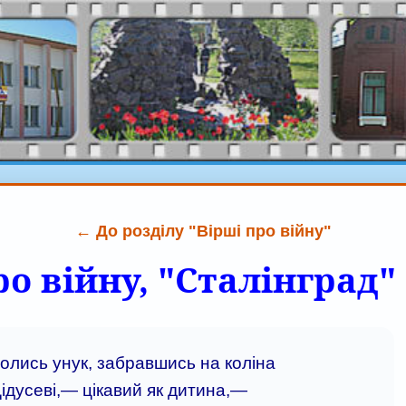
← До розділу "Вірші про війну"
о війну, "Сталінград" 🛡
олись унук, забравшись на коліна
ідусеві,— цікавий як дитина,—