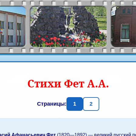
Стихи Фет А.А.
Страницы:
1
2
сий Афанасьевич Фет
(1820—1892) — великий русский п