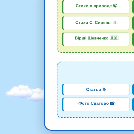
Стихи о природе 🍃
Стихи С. Сирены 🧜‍♀️
Вірші Шевченко 🇺🇦
Статьи 📝
Фото Сватово 📸