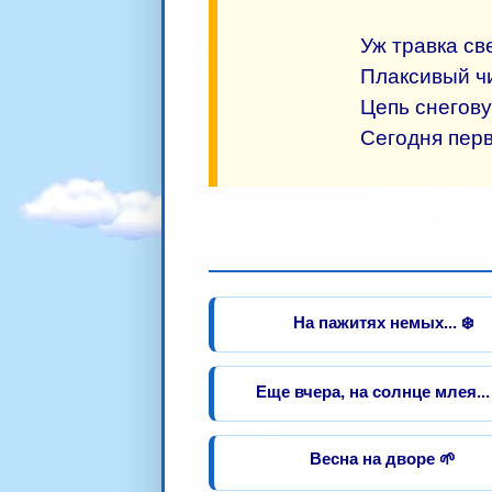
Уж травка св
Плаксивый ч
Цепь снегову
Сегодня перв
На пажитях немых... ❄️
Еще вчера, на солнце млея...
Весна на дворе 🌱