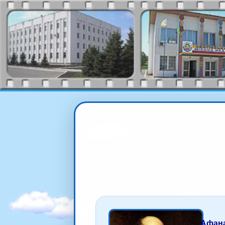
Афана