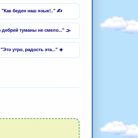
"Как беден наш язык!.." ✍️
 дебрей туманы не смело..." 🌫️
"Это утро, радость эта..." ☀️