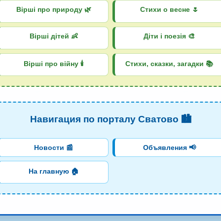
Вірші про природу 🌿
Стихи о весне 🌷
Вірші дітей 👶
Діти і поезія 🎨
Вірші про війну 🕯️
Стихи, сказки, загадки 📚
Навигация по порталу Сватово 🏙️
Новости 📰
Объявления 📢
На главную 🏠