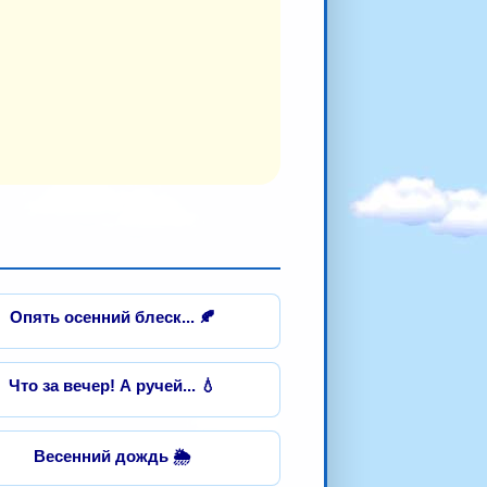
Опять осенний блеск... 🍂
Что за вечер! А ручей... 💧
Весенний дождь 🌦️