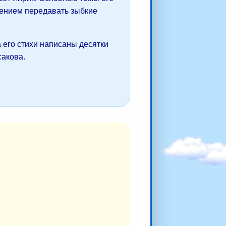
мением передавать зыбкие
 его стихи написаны десятки
сакова.