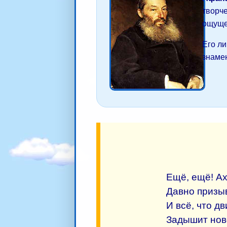
творч
ощуще
Его ли
знаме
Ещё, ещё! А
Давно призыв
И всё, что д
Задышит нов