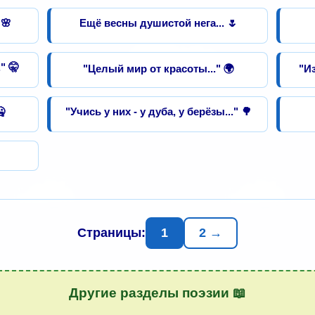
 🌸
Ещё весны душистой нега... 🌷
" 🤫
"Целый мир от красоты..." 🌍
"Из
🤐
"Учись у них - у дуба, у берёзы..." 🌳
Страницы:
1
2 →
Другие разделы поэзии 📖