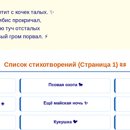
етит с кочек талых. ✨
ибис прокричал,
ю туч отсталых
ый гром порвал. ⚡
Список стихотворений (Страница 1) 📜
Псовая охота 🐎
Ещё майская ночь ✨
 ☀️
Кукушка 🐦