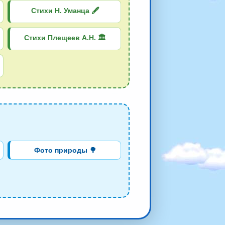
Стихи Н. Уманца 🖋️
Стихи Плещеев А.Н. 🏛️
Фото природы 🌳