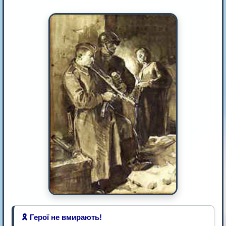
🎗️ Герої не вмирають!