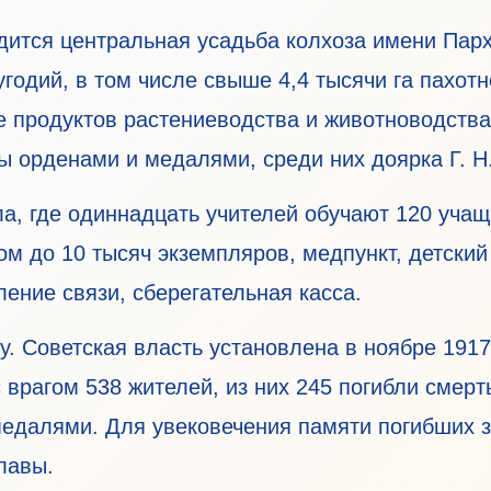
дится центральная усадьба колхоза имени Парх
угодий, в том числе свыше 4,4 тысячи га пахот
е продуктов растениеводства и животноводства
ы орденами и медалями, среди них доярка Г. Н
а, где одиннадцать учителей обучают 120 учащ
м до 10 тысяч экземпляров, медпункт, детский 
ление связи, сберегательная касса.
у. Советская власть установлена в ноябре 191
врагом 538 жителей, из них 245 погибли смерт
едалями. Для увековечения памяти погибших 
лавы.