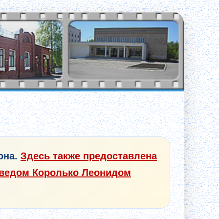
она.
Здесь также предоставлена
еведом Королько Леонидом