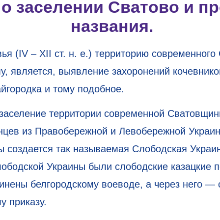
 о заселении Сватово и п
названия.
я (IV – XII ст. н. е.) территорию современног
у, является, выявление захоронений кочевнико
йгородка и тому подобное.
 заселение территории современной Сватовщин
ленцев из Правобережной и Левобережной Украин
ы создается так называемая Слободская Украи
бодской Украины были слободские казацкие п
инены белгородскому воеводе, а через него — 
у приказу.