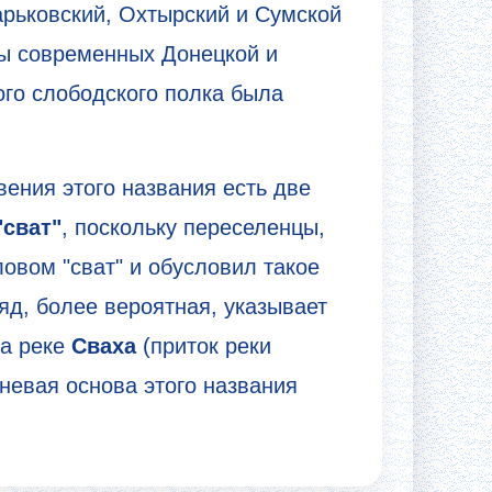
арьковский, Охтырский и Сумской
ны современных Донецкой и
ого слободского полка была
вения этого названия есть две
"сват"
, поскольку переселенцы,
овом "сват" и обусловил такое
ляд, более вероятная, указывает
на реке
Сваха
(приток реки
рневая основа этого названия