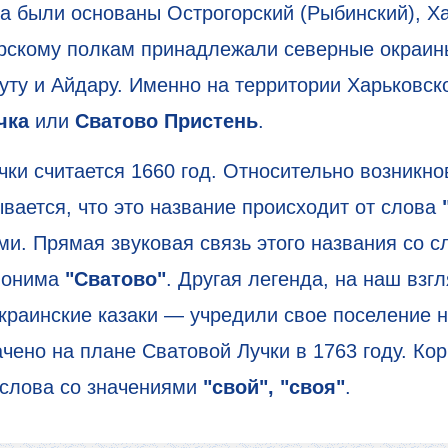
ка были основаны Острогорский (Рыбинский), Х
орскому полкам принадлежали северные окраи
уту и Айдару. Именно на территории Харьковск
чка
или
Сватово Пристень
.
ки считается 1660 год. Относительно возникно
ывается, что это название происходит от слова
и. Прямая звуковая связь этого названия со сл
понима
"Сватово"
. Другая легенда, на наш взг
украинские казаки — учредили свое поселение 
ачено на плане Сватовой Лучки в 1763 году. Ко
 слова со значениями
"свой", "своя"
.