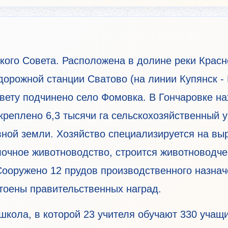
ского Совета. Расположена в долине реки Красн
дорожной станции Сватово (на линии Купянск - 
овету подчинено село Фомовка. В Гончаровке н
креплено 6,3 тысячи га сельскохозяйственный уг
ивной земли. Хозяйство специализируется на в
очное животноводство, строится животноводчес
Сооружено 12 прудов производственного назнач
стоены правительственных наград.
кола, в которой 23 учителя обучают 330 учащи