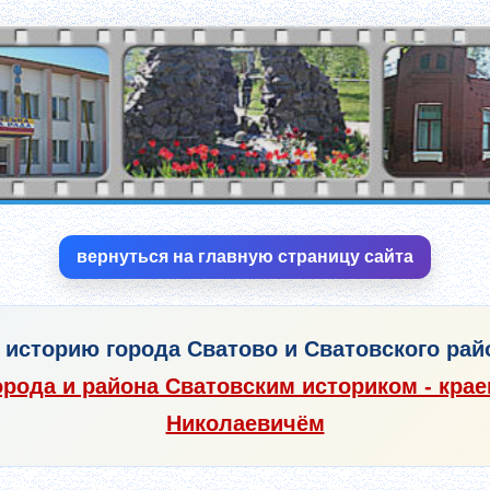
вернуться на главную страницу сайта
 историю города Сватово и Сватовского рай
орода и района Сватовским историком - кра
Николаевичём