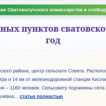
ие Сватоволучского комиссарства и слободы
ных пунктов сватовског
год
ского района, центр сельского Совета. Располо
нтра и 14 км от железнодорожной станции Кислов
ия – 1160 человек. Сельсовету подчинены сёла
унёвка...
статья полностью