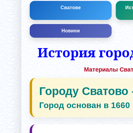
Сватове
Ист
Новини
История горо
Материалы Сват
Городу Сватово 
Город основан в 1660