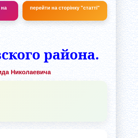
 на
перейти на сторінку "статті"
ского района.
ида Николаевичa