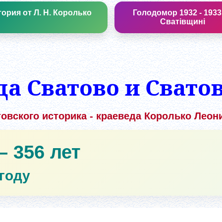
ория от Л. Н. Королько
Голодомор 1932 - 1933
Сватівщині
да Сватово и Сватов
овского историка - краеведа Королько Леон
– 356 лет
 году