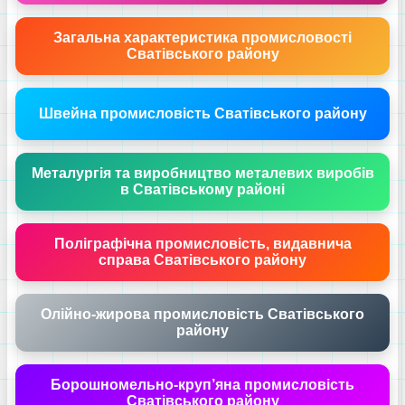
Загальна характеристика промисловості
Сватівського району
Швейна промисловість Сватівського району
Металургія та виробництво металевих виробів
в Сватівському районі
Поліграфічна промисловість, видавнича
справа Сватівського району
Олійно-жирова промисловість Сватівського
району
Борошномельно-круп’яна промисловість
Сватівського району