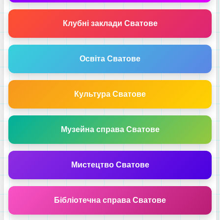
Клубні заклади Сватове
Освіта Сватове
Культура Сватове
Музейна справа Сватове
Мистецтво Сватове
Бібліотечна справа Сватове