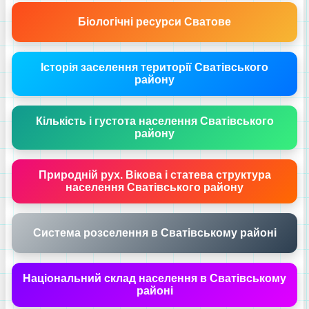
Біологічні ресурси Сватове
Історія заселення території Сватівського
району
Кількість і густота населення Сватівського
району
Природній рух. Вікова і статева структура
населення Сватівського району
Система розселення в Сватівському районі
Національний склад населення в Сватівському
районі