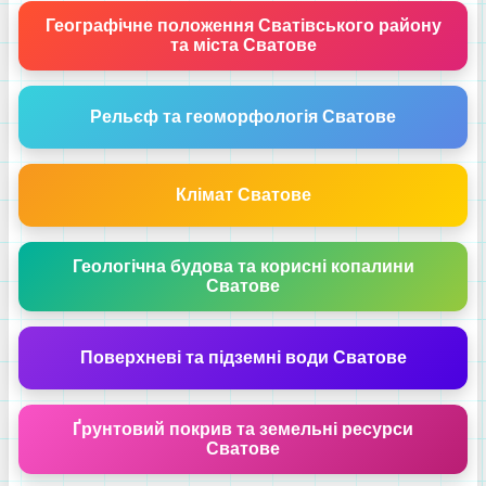
Географічне положення Сватівського району
та міста Сватове
Рельєф та геоморфологія Сватове
Клімат Сватове
Геологічна будова та корисні копалини
Сватове
Поверхневі та підземні води Сватове
Ґрунтовий покрив та земельні ресурси
Сватове