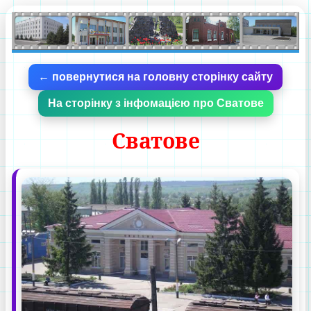
← повернутися на головну сторінку сайту
На сторінку з інфомацією про Сватове
Сватове