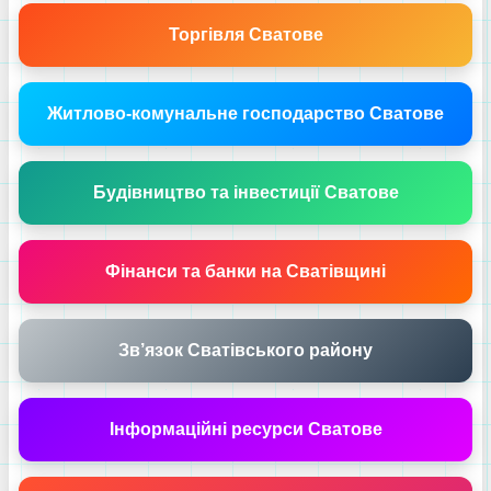
Торгівля Сватове
Житлово-комунальне господарство Сватове
Будівництво та інвестиції Сватове
Фінанси та банки на Сватівщині
Зв’язок Сватівського району
Інформаційні ресурси Сватове