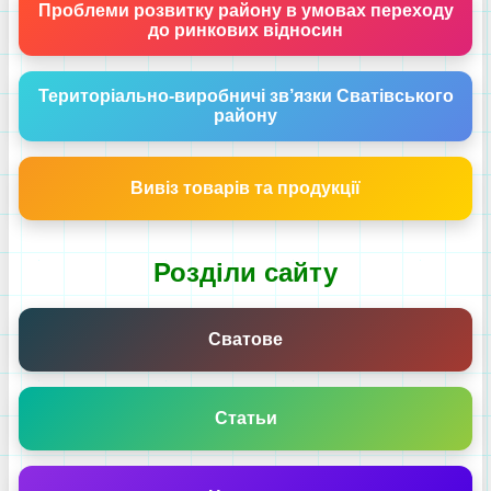
Проблеми розвитку району в умовах переходу
до ринкових відносин
Територіально-виробничі зв’язки Сватівського
району
Вивіз товарів та продукції
Розділи сайту
Сватове
Статьи