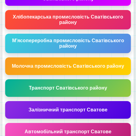
Хлібопекарська промисловість Сватівського
району
М’ясопереробна промисловість Сватівського
району
Молочна промисловість Сватівського району
Транспорт Сватівського району
Залізничний транспорт Сватове
Автомобільний транспорт Сватове