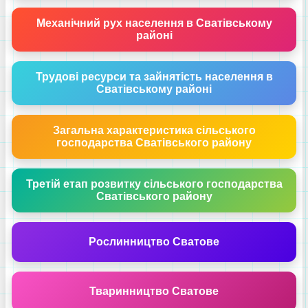
Механічний рух населення в Сватівському
районі
Трудові ресурси та зайнятість населення в
Сватівському районі
Загальна характеристика сільського
господарства Сватівського району
Третій етап розвитку сільського господарства
Сватівського району
Рослинництво Сватове
Тваринництво Сватове