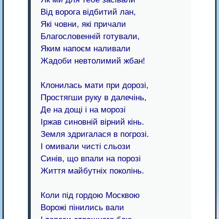
Від ворога відбитий лан,
Які човни, які причали
Благословенній готували,
Яким напоєм наливали
Жадоби невтолимий жбан!
Клонилась мати при дорозі,
Простягши руку в далечінь,
Де на дощі і на морозі
Іржав синовній вірний кінь.
Земля здригалася в погрозі.
І омивали чисті сльози
Синів, що впали на порозі
Життя майбутніх поколінь.
Коли під гордою Москвою
Ворожі пінились вали