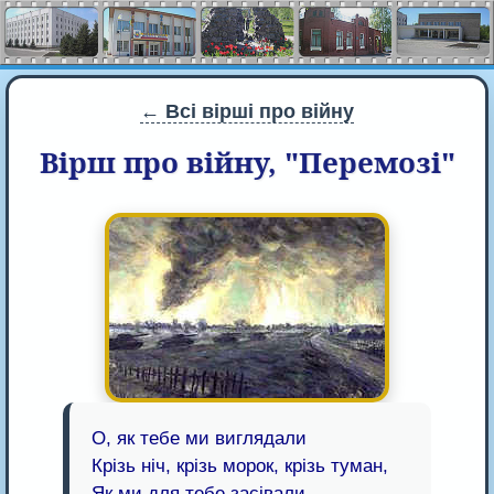
← Всі вірші про війну
Вірш про війну, "Перемозі"
О, як тебе ми виглядали
Крізь ніч, крізь морок, крізь туман,
Як ми для тебе засівали