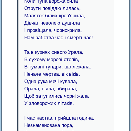
Коли тупа ворожа сила
Отрути повіддю лилась,
Маляток білих кров'янила,
Дівчат неволею душила
І провіщала, чорнокрила,
Нам рабства час і смерті час!
Та в кузнях сивого Урала,
В сухому мареві степів,
В тумані тундри, що лежала,
Неначе мертва, вік віків,
Одна рука мечі кувала,
Орала, сіяла, збирала,
Щоб затупились чорні жала
У зловорожих літаків.
І час настав, прийшла година,
Незнаменована пора,