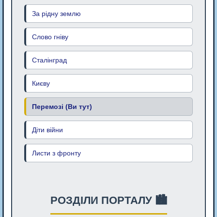
За рідну землю
Слово гніву
Сталінград
Києву
Перемозі (Ви тут)
Діти війни
Листи з фронту
РОЗДІЛИ ПОРТАЛУ 🏙️