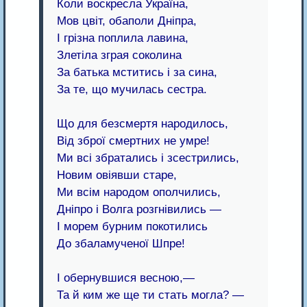
Коли воскресла Україна,
Мов цвіт, обаполи Дніпра,
І грізна поплила лавина,
Злетіла зграя соколина
За батька мститись і за сина,
За те, що мучилась сестра.
Що для безсмертя народилось,
Від зброї смертних не умре!
Ми всі збратались і зсестрились,
Новим овіявши старе,
Ми всім народом ополчились,
Дніпро і Волга розгнівились —
І морем бурним покотились
До збаламученої Шпре!
І обернувшися весною,—
Та й ким же ще ти стать могла? —