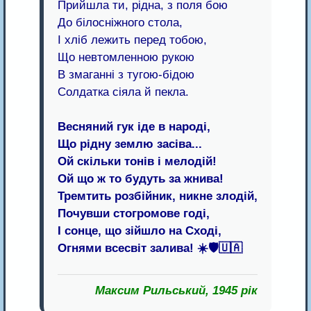
Прийшла ти, рідна, з поля бою
До білосніжного стола,
І хліб лежить перед тобою,
Що невтомленною рукою
В змаганні з тугою-бідою
Солдатка сіяла й пекла.
Весняний гук іде в народі,
Що рідну землю засіва...
Ой скільки тонів і мелодій!
Ой що ж то будуть за жнива!
Тремтить розбійник, никне злодій,
Почувши стогромове годі,
І сонце, що зійшло на Сході,
Огнями всесвіт залива! ☀️🛡️🇺🇦
Максим Рильський, 1945 рік