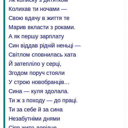
Колихав ти ночами —
Свою вдачу в життя те
Марив вкласти з роками.
А як першу зарплату
Син віддав рідній неньці —
Світлом сповнилась хата
Й затепліло у серці,
Згодом поруч стояли
У строю новобранців...
Сина — куля здолала.
Ти ж з походу — до праці.
Ти за себе й за сина
Незабутніми днями
Сіяв жито дорідне