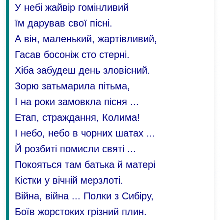
У небі жайвір гомінливий
їм дарував свої пісні.
А він, маленький, жартівливий,
Гасав босоніж сто стерні.
Хіба забудеш день зловісний.
Зорю затьмарила пітьма,
І на роки замовкла пісня ...
Етап, страждання, Колима!
І небо, небо в чорних шатах ...
Й розбиті помисли святі ...
Покояться там батька й матері
Кістки у вічній мерзлоті.
Війна, війна ... Полки з Сибіру,
Боїв жорстоких грізний плин.