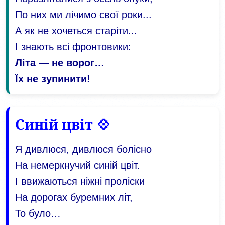
По них ми лічимо свої роки...
А як не хочеться старіти...
І знають всі фронтовики:
Літа — не ворог…
Їх не зупинити!
Синій цвіт 💠
Я дивлюся, дивлюся болісно
На немеркнучий синій цвіт.
І ввижаються ніжні проліски
На дорогах буремних літ,
То було…