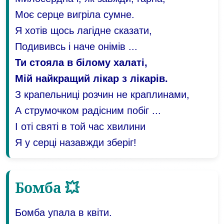
Моє серце вигріла сумне.
Я хотів щось лагідне сказати,
Подививсь і наче онімів ...
Ти стояла в білому халаті,
Мій найкращий лікар з лікарів.
З крапельниці розчин не краплинами,
А струмочком радісним побіг ...
І оті святі в той час хвилини
Я у серці назавжди зберіг!
Бомба 💥
Бомба упала в квіти.