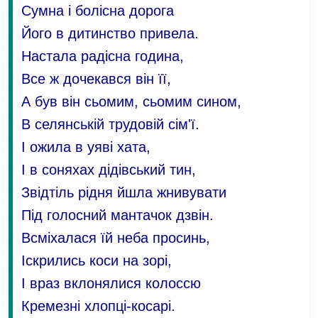
Сумна і болісна дорога
Його в дитинство привела.
Настала радісна година,
Все ж дочекався він її,
А був він сьомим, сьомим сином,
В селянській трудовій сім'ї.
І ожила в уяві хата,
І в соняхах дідівський тин,
Звідтіль рідня йшла жнивувати
Під голосний мантачок дзвін.
Всміхалася їй неба просинь,
Іскрились коси на зорі,
І враз вклонялися колоссю
Кремезні хлопці-косарі.