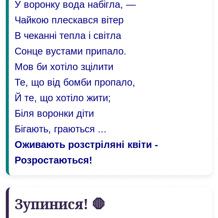
У воронку вода набігла, —
Чайкою плескався вітер
В чеканні тепла і світла
Сонце вустами припало.
Мов би хотіло зцілити
Те, що від бомби пропало,
Й те, що хотіло жити;
Біля воронки діти
Бігають, граються ...
Оживають розстріляні квіти -
Розростаються!
Зупинися! 🛑