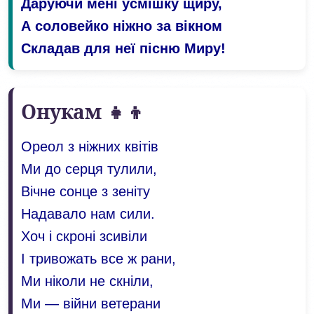
Даруючи мені усмішку щиру,
А соловейко ніжно за вікном
Складав для неї пісню Миру!
Онукам 👧👦
Ореол з ніжних квітів
Ми до серця тулили,
Вічне сонце з зеніту
Надавало нам сили.
Хоч і скроні зсивіли
І тривожать все ж рани,
Ми ніколи не скніли,
Ми — війни ветерани