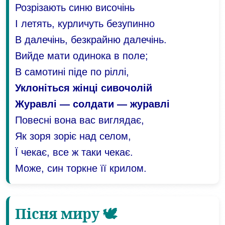
Розрізають синю височінь
І летять, курличуть безупинно
В далечінь, безкрайню далечінь.
Вийде мати одинока в поле;
В самотині піде по ріллі,
Уклоніться жінці сивочолій
Журавлі — солдати — журавлі
Повесні вона вас виглядає,
Як зоря зоріє над селом,
Ї чекає, все ж таки чекає.
Може, син торкне її крилом.
Пісня миру 🕊️