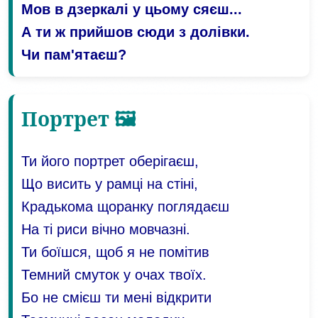
Мов в дзеркалі у цьому сяєш...
А ти ж прийшов сюди з долівки.
Чи пам'ятаєш?
Портрет 🖼️
Ти його портрет оберігаєш,
Що висить у рамці на стіні,
Крадькома щоранку поглядаєш
На ті риси вічно мовчазні.
Ти боїшся, щоб я не помітив
Темний смуток у очах твоїх.
Бо не смієш ти мені відкрити