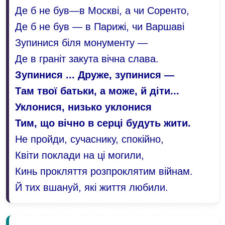
Де б не був—в Москві, а чи Соренто,
Де б не був — в Парижі, чи Варшаві
Зупинися біля монументу —
Де в граніт закута вічна слава.
Зупинися ... Друже, зупинися —
Там твої батьки, а може, й діти...
Уклонися, низько уклонися
Тим, що вічно в серці будуть жити.
Не пройди, сучаснику, спокійно,
Квіти поклади на ці могили,
Кинь прокляття розпроклятим війнам.
Й тих вшануй, які життя любили.