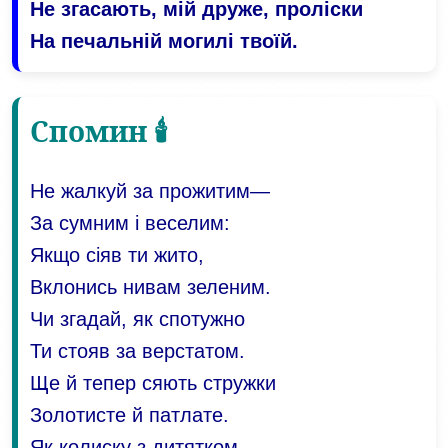
Не згасають, мій друже, проліски
На печальній могилі твоїй.
Спомин 🕯️
Не жалкуй за прожитим—
За сумним і веселим:
Якщо сіяв ти жито,
Вклонись нивам зеленим.
Чи згадай, як спотужно
Ти стояв за верстатом.
Ще й тепер сяють стружки
Золотисте й патлате.
Як колиску з дитятком