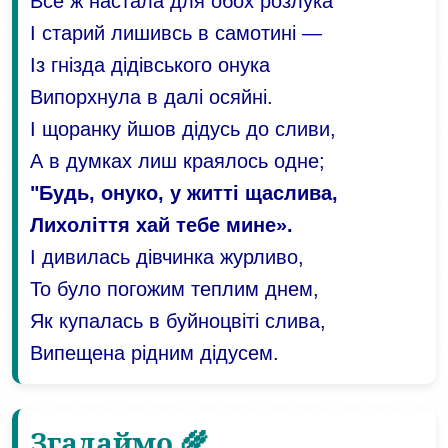
Все ж настала для обох розлука
І старий лишивсь в самотині —
Із гнізда дідівського онука
Випорхнула в далі осяйні.
І щоранку йшов дідусь до сливи,
А в думках лиш краялось одне;
"Будь, онуко, у житті щаслива,
Лихоліття хай тебе мине».
І дивилась дівчинка журливо,
То було погожим теплим днем,
Як купалась в буйноцвіті слива,
Випещена рідним дідусем.
Згадаймо 🌾