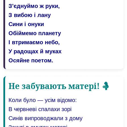
З'єднуймо ж руки,
З вибою і лану
Сини і онуки
Обіймемо планету
І втримаємо небо,
У радощах й муках
Осяйне поетом.
Не забувають матері! 🤱
Коли було — усім відомо:
В червневі спалахи зорі
Синів випроводжали з дому