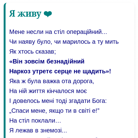
Я живу ❤️
Мене несли на стіл операційний...
Чи наяву було, чи марилось а ту мить
Як хтось сказав;
«Він зовсім безнадійний
Наркоз утретє серце не щадить»!
Яка ж була важка ота дорога,
На ній життя кінчалося моє
І довелось мені тоді згадати Бога:
„Спаси мене, якщо ти в світі е!”
На стіл поклали…
Я лежав в знемозі...