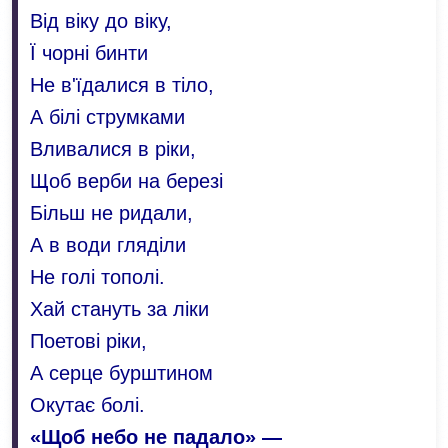
Від віку до віку,
Ї чорні бинти
Не в'їдалися в тіло,
А білі струмками
Вливалися в ріки,
Щоб верби на березі
Більш не ридали,
А в води гляділи
Не голі тополі.
Хай стануть за ліки
Поетові ріки,
А серце бурштином
Окутає болі.
«Щоб небо не падало» —