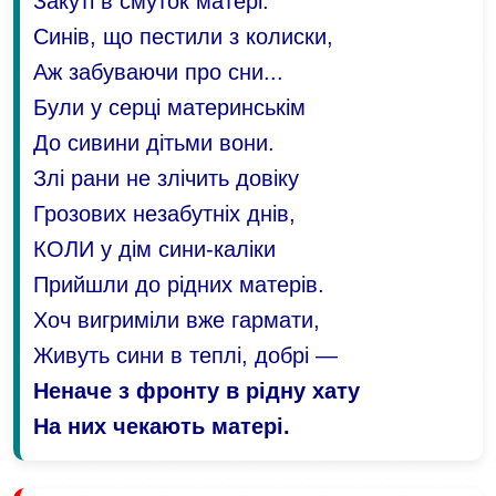
Закуті в смуток матері.
Синів, що пестили з колиски,
Аж забуваючи про сни...
Були у серці материнськім
До сивини дітьми вони.
Злі рани не злічить довіку
Грозових незабутніх днів,
КОЛИ у дім сини-каліки
Прийшли до рідних матерів.
Хоч вигриміли вже гармати,
Живуть сини в теплі, добрі —
Неначе з фронту в рідну хату
На них чекають матері.