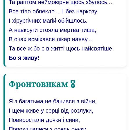
Та раптом неймовірне щось збулось...
Все тіло обпекло… І без наркозу
І хірургічних магій обійшлось.
А навкруги стояла мертва тиша,
В очах всміхався лікар наяву...
Та все ж бо є в житті щось найсвятіше
Бо я живу!
Фронтовикам 🎖️
Я з багатьма не бачився з війни,
І щем живе у серці від розлуки,
Повиростали дочки і сини,
Порозліталися з осель онуки,