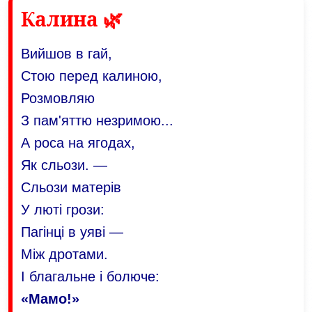
Калина 🌿
Вийшов в гай,
Стою перед калиною,
Розмовляю
З пам'яттю незримою...
А роса на ягодах,
Як сльози. —
Сльози матерів
У люті грози:
Пагінці в уяві —
Між дротами.
І благальне і болюче:
«Мамо!»