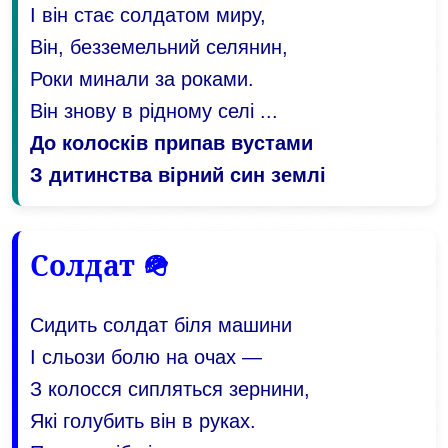
І він стає солдатом миру,
Він, безземельний селянин,
Роки минали за роками.
Він знову в рідному селі ...
До колосків припав вустами
З дитинства вірний син землі
Солдат 🪖
Сидить солдат біля машини
І сльози болю на очах —
З колосся сипляться зернини,
Які голубить він в руках.