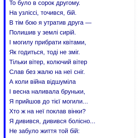
То було в сорок другому.
На узліссі, точився, бій.
В тім бою я утратив друга —
Полишив у землі сирій.
І могилу прибрати квітами,
Як годиться, тоді не зміг.
Тільки вітер, колючий вітер
Слав без жалю на неї сніг.
А коли війна відшуміла
І весна наливала бруньки,
Я прийшов до тієї могили...
Хто ж на неї поклав вінки?
Я дивився, дивився болісно...
Не забуло життя той бій: