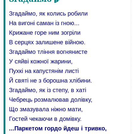
Згадаймо, як колись робили
На вигоні саман із гною...
Крижане горе ним зогріли
В серцях залишене війною.
Згадаймо тління вогнянисте
У сяйві кожної жарини,
Пухкі на капустянім листі
Й святі не з борошна хлібини.
Згадаймо, як із степу, в хаті
Чебрець розмалював долівку,
Що змазувала ніжно мати,
Гостей чекаючи в домівку.
...Паркетом гордо йдеш і тривко,