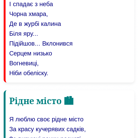
І спадає з неба
Чорна хмара,
Де в журбі калина
Біля яру...
Підійшов... Вклонився
Серцем низько
Вогневиці,
Ніби обеліску.
Рідне місто 🏙️
Я люблю своє рідне місто
За красу кучерявих садків,