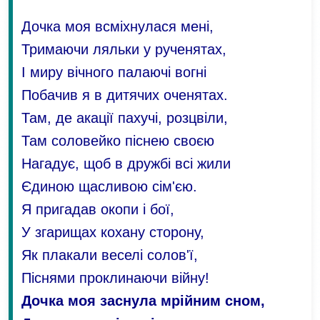
Дочка моя всміхнулася мені,
Тримаючи ляльки у рученятах,
І миру вічного палаючі вогні
Побачив я в дитячих оченятах.
Там, де акації пахучі, розцвіли,
Там соловейко піснею своєю
Нагадує, щоб в дружбі всі жили
Єдиною щасливою сім'єю.
Я пригадав окопи і бої,
У згарищах кохану сторону,
Як плакали веселі солов'ї,
Піснями проклинаючи війну!
Дочка моя заснула мрійним сном,