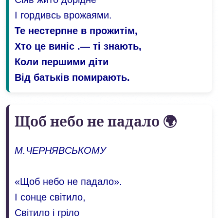
І гордивсь врожаями.
Те нестерпне в прожитім,
Хто це виніс .— ті знають,
Коли першими діти
Від батьків помирають.
Щоб небо не падало 🌍
М.ЧЕРНЯВСЬКОМУ
«Щоб небо не падало».
І сонце світило,
Світило і гріло