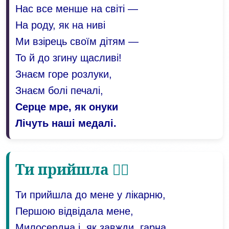
Нас все менше на світі —
На роду, як на ниві
Ми взірець своїм дітям —
То й до згину щасливі!
Знаєм горе розлуки,
Знаєм болі печалі,
Серце мре, як онуки
Лічуть наші медалі.
Ти прийшла 👩‍⚕️
Ти прийшла до мене у лікарню,
Першою відвідала мене,
Милосердна і, як завжди, гарна,