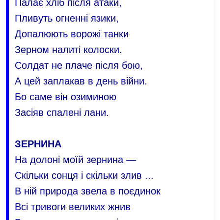
Палає хліб після атаки,
Пливуть огненні язики,
Допалюють ворожі танки
Зерном налиті колоски.
Солдат не плаче після бою,
А цей заплакав в день війни.
Бо саме він озиминою
Засіяв спалені лани.
ЗЕРНИНА
На долоні моїй зернина —
Скільки сонця і скільки злив ...
В ній природа звела в поєдинок
Всі тривоги великих жнив