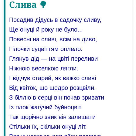
Слива 🌳
Посадив дідусь в садочку сливу,
Ще онуці й року не було...
Повесні на сливі, всім на диво,
Гілочки суцвіттям оплело.
Глянув дід — на цвіті переливи
Ніжною веселкою лягли.
І відчув старий, як важко сливі
Від квіток, що щедро розцвіли.
З біллю в серці він почав зривати
Із гілок жагучий буйноцвіт.
Так щорічно звик він залишати
Стільки їх, скільки онуці літ.