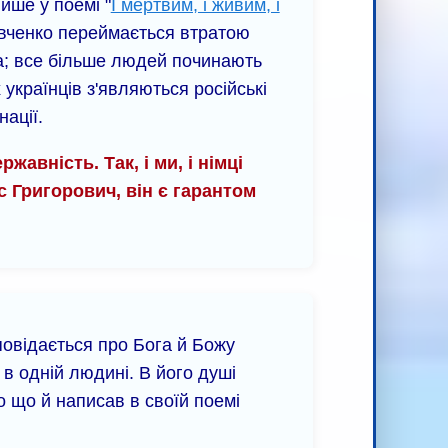
пише у поемі "
І мертвим, і живим, і
Шевченко переймається втратою
ва; все більше людей починають
українців з'являються російські
ації.
авність. Так, і ми, і німці
с Григорович, він є гарантом
повідається про Бога й Божу
 в одній людині. В його душі
о що й написав в своїй поемі