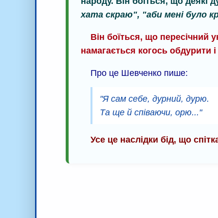
народу. Він боїться, що деякі д
хата скраю", "аби мені було к
Він боїться, що пересічний у
намагається когось обдурити і
Про це Шевченко пише:
"Я сам себе, дурний, дурю.
Та ще й співаючи, орю..."
Усе це наслідки бід, що спіт