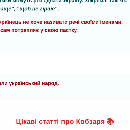
умки можуть роз'єднати Україну. Зокрема, такі як:
раще", "щоб не гірше"
.
країнець не хоче називати речі своїми іменами,
 сам потрапляє у свою пастку.
кали український народ.
Цікаві статті про Кобзаря 📚