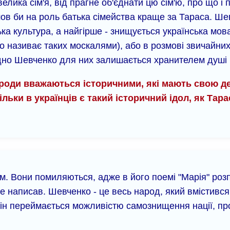
елика сім'я, від прагне об'єднати цю сім'ю, про що і 
йшов би на роль батька сімейства краще за Тараса. 
ька культура, а найгірше - знищується українська мо
 називає таких москалями), або в розмові звичайних 
одно Шевченко для них залишається хранителем душі н
ароди вважаються історичними, які мають свою держ
льки в українців є такий історичний ідол, як Тара
м. Вони помиляються, адже в його поемі "Марія" роз
не написав. Шевченко - це весь народ, який вмістився
Він переймається можливістю самознищення нації, пр