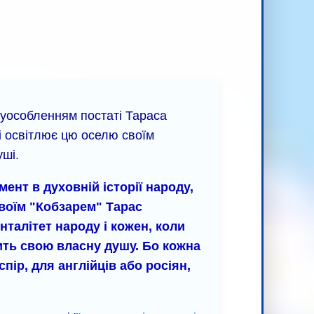
 уособленням постаті Тараса
 і освітлює цю оселю своїм
уші.
нт в духовній історії народу,
 Своїм "Кобзарем" Тарас
нталітет народу і кожен, коли
чить свою власну душу. Бо кожна
пір, для англійців або росіян,