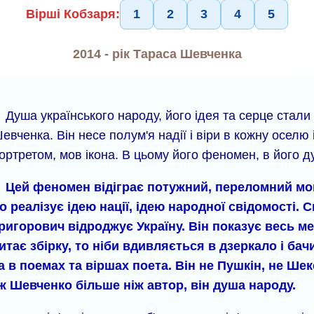
Вірші Кобзаря:
1
2
3
4
5
2014 - рік Тараса Шевченка
Душа українського народу, його ідея та серце стали
евченка. Він несе полум'я надії і віри в кожну оселю
ортретом, мов ікона. В цьому його феномен, в його д
Цей феномен відіграє потужний, переломний моме
о реалізує ідею нації, ідею народної свідомості.
ригорович відроджує Україну. Він показує весь ме
итає збірку, то ніби вдивляється в дзеркало і ба
 в поемах та віршах поета. Він не Пушкін, не Шекс
 ж Шевченко більше ніж автор, він душа народу.