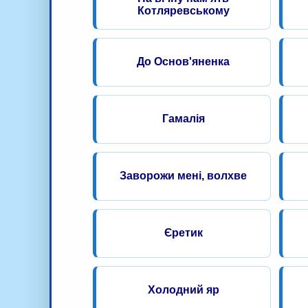
Котляревському
До Основ'яненка
Гамалія
Заворожи мені, волхве
Єретик
Холодний яр