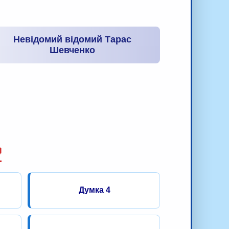
Невідомий відомий Тарас
Шевченко

Думка 4