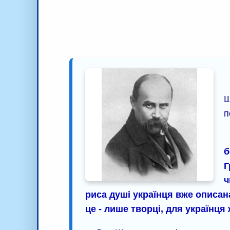
Ш
п
б
Г
ч
риса душі українця вже описана
це - лише творці, для українця