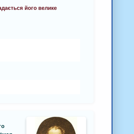
падається його велике
го