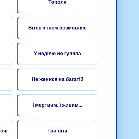
Тополя
Вітер з гаєм розмовляє
У неділю не гуляла
Не женися на багатій
І мертвим, і живим...
очі
Три літа