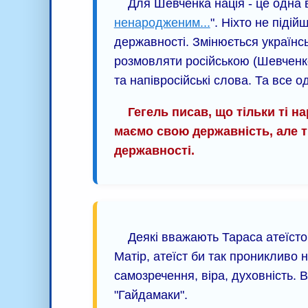
Для Шевченка нація - це одна в
ненародженим...
". Ніхто не піді
державності. Змінюється українс
розмовляти російською (Шевченко
та напівросійські слова. Та все 
Гегель писав, що тільки ті н
маємо свою державність, але ті
державності.
Деякі вважають Тараса атеїсто
Матір, атеїст би так проникливо 
самозречення, віра, духовність. 
"Гайдамаки".