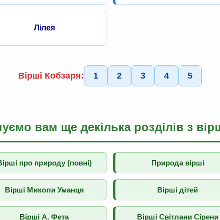
Лілея
Вірші Кобзаря:
1
2
3
4
5
уємо вам ще декілька розділів з вір
Вірші про природу (повні)
Природа вірші
Вірші Миколи Уманця
Вірші дітей
Вірші А. Фета
Вірші Світлани Сірени