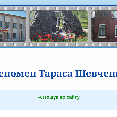
еномен Тараса Шевчен
🔍 Пошук по сайту