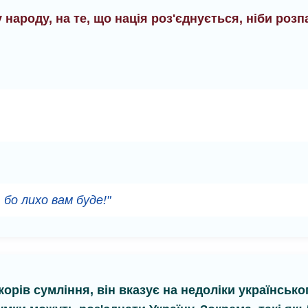
 народу, на те, що нація роз'єднується, ніби роз
бо лихо вам буде!"
орів сумління, він вказує на недоліки українсько