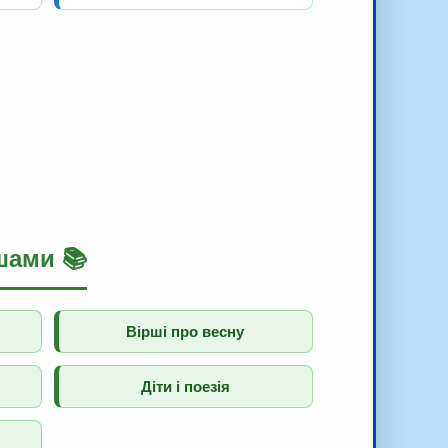
шами 📚
Вірші про весну
Діти і поезія