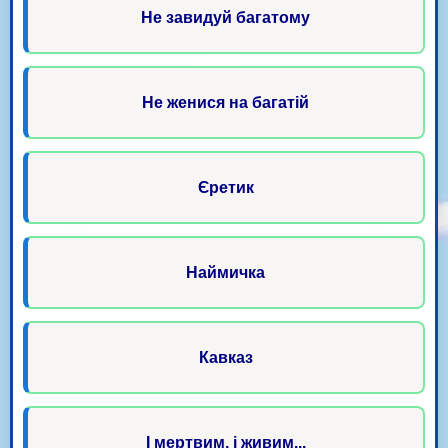
Не завидуй багатому
Не женися на багатій
Єретик
Наймичка
Кавказ
І мертвим, і живим...