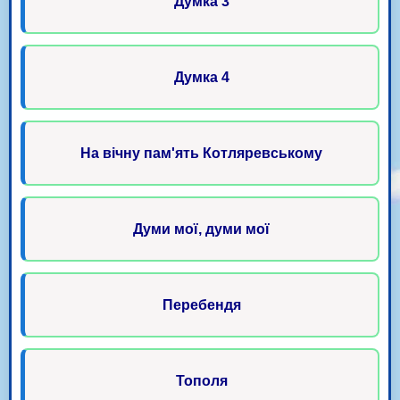
Думка 3
Думка 4
На вічну пам'ять Котляревському
Думи мої, думи мої
Перебендя
Тополя