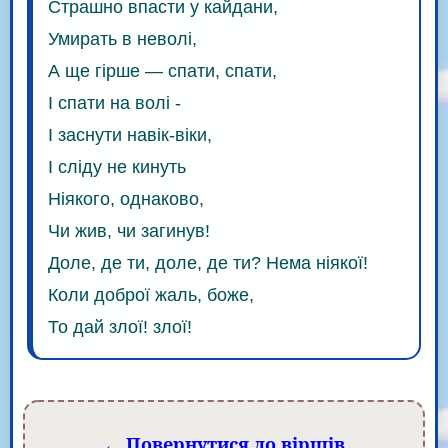
Страшно впасти у кайдани,
Умирать в неволі,
А ще гірше — спати, спати,
І спати на волі -
І заснути навік-віки,
I сліду не кинуть
Ніякого, однаково,
Чи жив, чи загинув!
Доле, де ти, доле, де ти? Нема ніякої!
Коли доброї жаль, боже,
То дай злої! злої!
← Повернутися до віршів