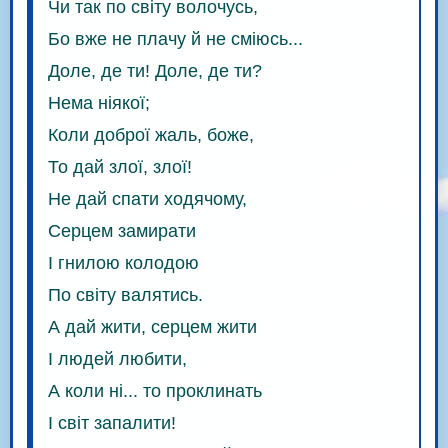
Чи так по світу волочусь,
Бо вже не плачу й не сміюсь...
Доле, де ти! Доле, де ти?
Нема ніякої;
Коли доброї жаль, боже,
То дай злої, злої!
Не дай спати ходячому,
Серцем замирати
І гнилою колодою
По світу валятись.
А дай жити, серцем жити
І людей любити,
А коли ні... то проклинать
І світ запалити!