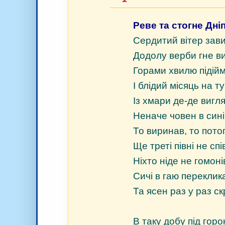
Реве та стогне Дні
Сердитий вітер зави
Додолу верби гне ви
Горами хвилю підійм
І блідий місяць на т
Із хмари де-де вигл
Неначе човен в сині
То виринав, то пото
Ще треті півні не спі
Ніхто ніде не гомоні
Сичі в гаю переклик
Та ясен раз у раз ск
В таку добу під горо