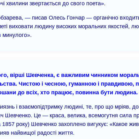
рчі хвилини звертається до свого поета».
бзарева, — писав Олесь Гончар — органічно входить
а меті виховати людину високих моральних якостей, л
в минулого».
ого, вірші Шевченка, є важливим чинником морал
пільства. Чистою і чесною, гуманною і правдивою,
ошани до всіх, хто працює, повинна бути людина. 
иязнь і взаємопідтримку людині, те, про що мріяв, до
ч Шевченко. Це — краса, велика, всемогутня сила п
 1857 року) Шевченко захоплено вигукує: «Какое жи
ияв найвищої радості життя.