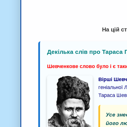
На цій с
Декілька слів про Тараса
Шевченкове слово було і є таки
Вірші Шев
геніальної Л
Тараса Шев
Усе зне
його лю