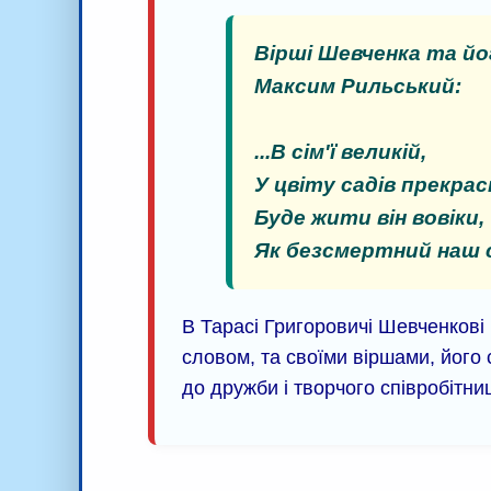
Вірші Шевченка та йо
Максим Рильський:
...В сім'ї великій,
У цвіту садів прекрас
Буде жити він вовіки,
Як безсмертний наш с
В Тарасі Григоровичі Шевченкові
словом, та своїми віршами, його 
до дружби і творчого співробітниц