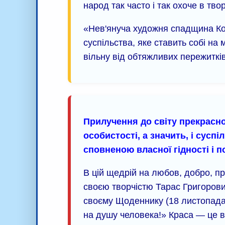
народ так часто і так охоче в тво
«Нев'януча художня спадщина Ко
суспільства, яке ставить собі н
вільну від обтяжливих пережиткі
Прилучення до світу прекрасн
особистості, а значить, і сус
сповненою власної гідності і п
В цій щедрій на любов, добро, пр
своєю творчістю Тарас Григорови
своєму Щоденнику (18 листопада
на душу человека!» Краса — це в