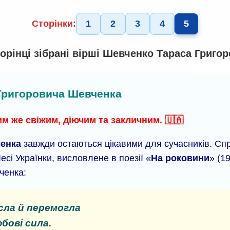
Сторінки:
1
2
3
4
5
торінці зібрані вірші Шевченко Тараса Григор
 Григоровича Шевченка
м же свіжим, діючим та закличним. 🇺🇦
ченка
завжди остаються цікавими для сучасників. С
есі Українки, висловлене в поезії «
На роковини
» (1
ченка:
сла й перемогла
бові сила.