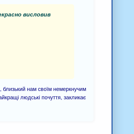
екрасно висловив
й, близький нам своїм немеркнучим
айкращі людські почуття, закликає