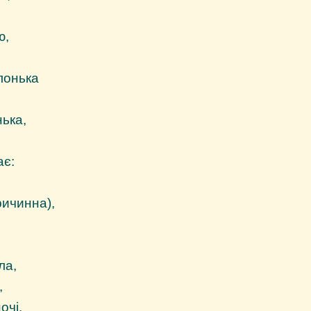
ю,
лонька
ька,
ає:
ричинна),
ла,
,
очі,