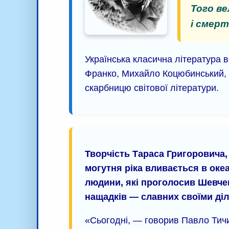
Того в
і смерт
Українська класична література 
Франко, Михайло Коцюбинський, Л
скарбницю світової літератури.
Творчість Тараса Григоровича,
могутня ріка вливається в океа
людини, які проголосив Шевче
нащадків — славних своїми діл
«Сьогодні, — говорив Павло Тичи