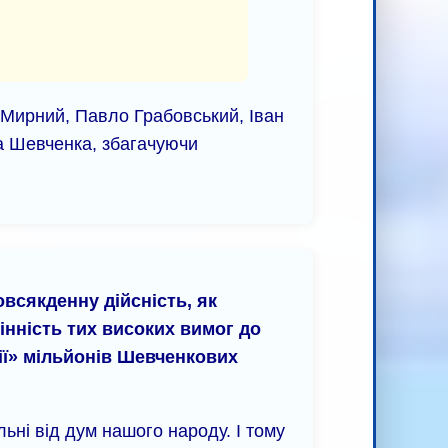
 Мирний, Павло Грабовський, Іван
са Шевченка, збагачуючи
всякденну дійсність, як
цінність тих високих вимог до
ії» мільйонів Шевченкових
ні від дум нашого народу. І тому