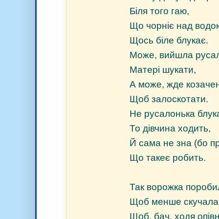
Біля того гаю,
Що чорніє над водо
Щось біле блукає.
Може, вийшла руса
Матері шукати,
А може, жде козачен
Щоб залоскотати.
Не русалонька блук
То дівчина ходить,
Й сама не зна (бо п
Що такеє робить.
Так ворожка пороби
Щоб менше скучала
Щоб, бач, ходя опівн