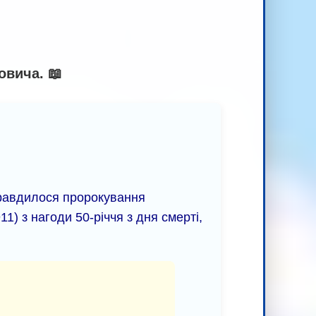
овича. 📖
правдилося пророкування
911) з нагоди 50-річчя з дня смерті,