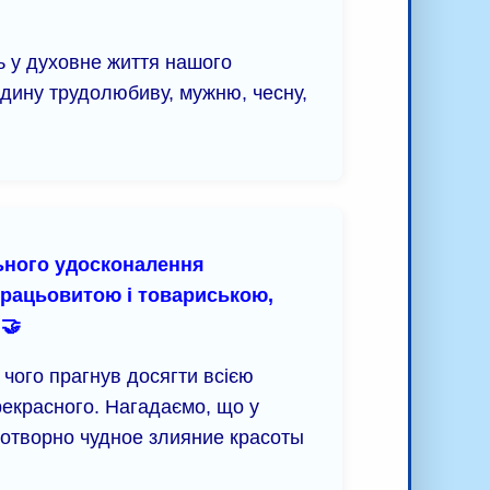
 у духовне життя нашого
юдину трудолюбиву, мужню, чесну,
ьного удосконалення
 працьовитою і товариською,
🤝
 чого прагнув досягти всією
рекрасного. Нагадаємо, що у
вотворно чудное злияние красоты