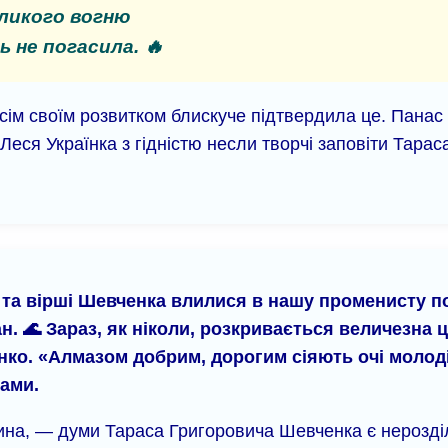
еликого вогню
ь не погасила. 🔥
всім своїм розвитком блискуче підтвердила це. Панас
еся Українка з гідністю несли творчі заповіти Тара
 та вірші Шевченка влилися в нашу променисту по
н. 🌊 Зараз, як ніколи, розкривається величезна 
нко. «Алмазом добрим, дорогим сіяють очі молод
ами.
на, — думи Тараса Григоровича Шевченка є нерозділь