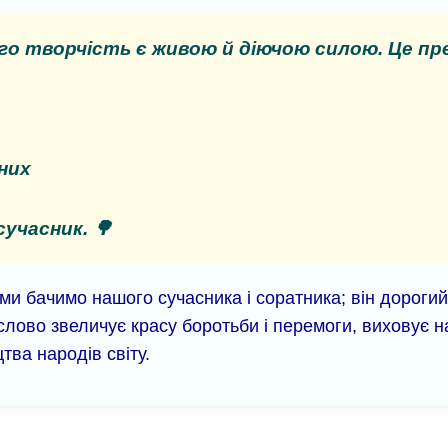
го творчість є живою й діючою силою. Це пр
них
учасник. 🌳
 ми бачимо нашого сучасника і соратника; він дороги
слово звеличує красу боротьби і перемоги, виховує н
тва народів світу.