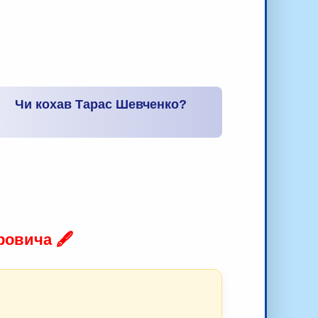
Чи кохав Тарас Шевченко?
овича 🖋️