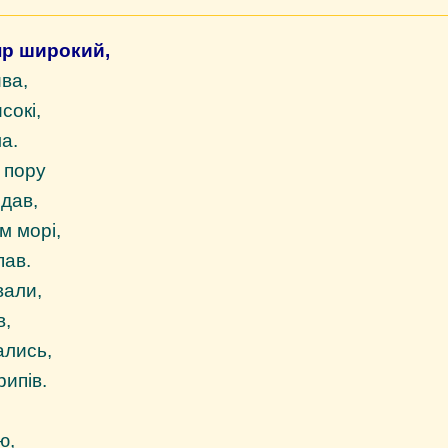
пр широкий,
ва,
сокі,
а.
у пору
ядав,
м морі,
пав.
вали,
в,
ались,
рипів.
ю,