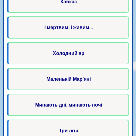
Кавказ
І мертвим, і живим...
Холодний яр
Маленькій Мар'яні
Минають дні, минають ночі
Три літа