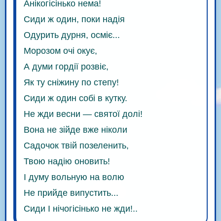
Анікогісінько нема!
Сиди ж один, поки надія
Одурить дурня, осміє...
Морозом очі окує,
А думи гордії розвіє,
Як ту сніжину по степу!
Сиди ж один собі в кутку.
Не жди весни — святої долі!
Вона не зійде вже ніколи
Садочок твій позеленить,
Твою надію оновить!
І думу вольную на волю
Не прийде випустить...
Сиди І нічогісінько не жди!..