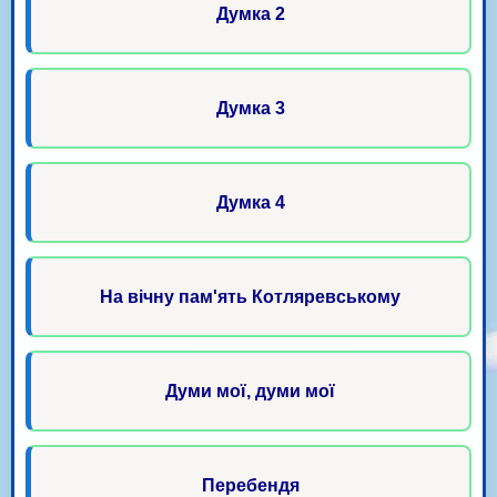
Думка 2
Думка 3
Думка 4
На вічну пам'ять Котляревському
Думи мої, думи мої
Перебендя