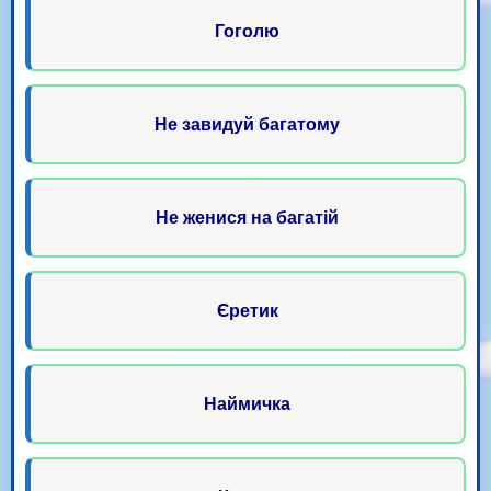
Гоголю
Не завидуй багатому
Не женися на багатій
Єретик
Наймичка