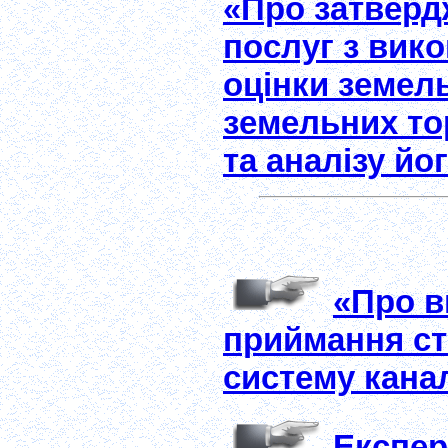
«Про затверд
послуг з вико
оцінки земел
земельних то
та аналізу йо
«Про в
приймання ст
систему канал
Експер