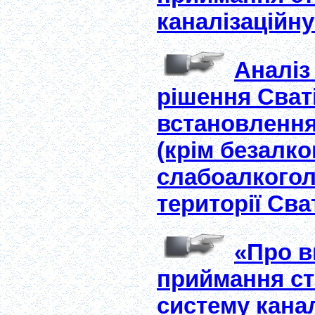
каналізаційн
Аналіз
рішення Сваті
встановлення
(крім безалко
слабоалкогол
території Сва
«Про в
приймання ст
систему канал