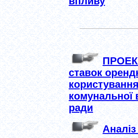
впливу
ПРОЕК
ставок орендн
користування
комунальної в
ради
Аналіз