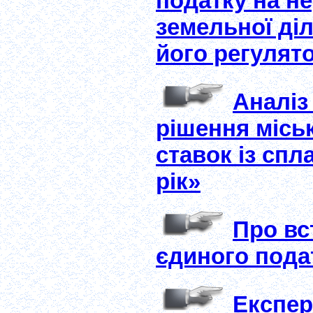
податку на не
земельної діл
його регулят
Аналіз
рішення місь
ставок із спл
рік»
Про вс
єдиного подат
Експер