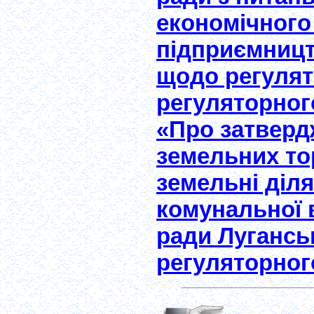
економічного
підприємницт
щодо регулят
регуляторного
«Про затверд
земельних тор
земельні діля
комунальної в
ради Луганськ
регуляторног