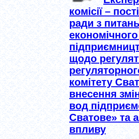
комісії – пост
ради з питан
економічного
підприємницт
щодо регулят
регуляторног
комітету Сват
внесення змі
вод підприємс
Сватове» та а
впливу