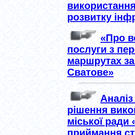
використання 
розвитку інф
«Про в
послуги з пе
маршрутах за
Сватове»
Аналіз
рішення вико
міської ради
приймання ст