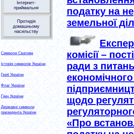
Інтернет-
приймальня
податку на не
земельної діл
Протидія
домашньому
насильству
Експер
комісії – пост
Символи Сватове
ради з питан
Історія символів України
економічного
Герб України
Флаг України
підприємницт
Гімн України
щодо регулят
Державні символи
регуляторного
президента України
«Про встановл