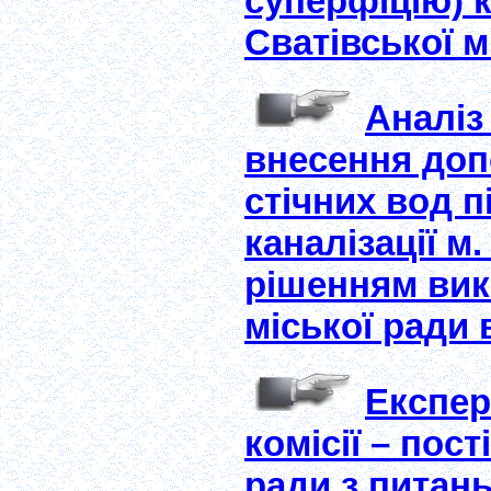
суперфіцію) 
Сватівської м
Аналіз
внесення доп
стічних вод 
каналізації м
рішенням вик
міської ради 
Експер
комісії – пост
ради з питан