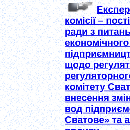
Експер
комісії – пост
ради з питан
економічного
підприємницт
щодо регулят
регуляторног
комітету Сват
внесення змі
вод підприємс
Сватове» та а