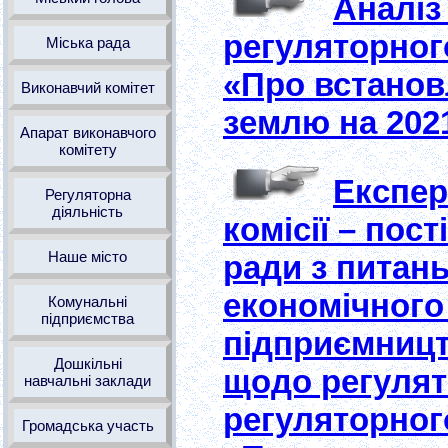
Аналіз
регуляторного
Міська рада
«Про встановл
Виконавчий комітет
землю на 2021
Апарат виконавчого
комітету
Експер
Регуляторна
діяльність
комісії – пост
Наше місто
ради з питан
економічного
Комунальні
підприємства
підприємницт
Дошкільні
щодо регулят
навчальні заклади
регуляторного
Громадська участь