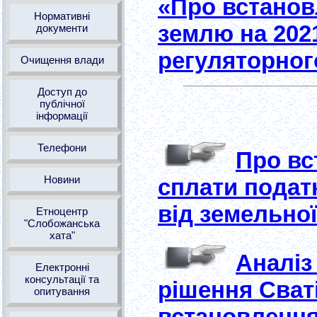
«Про встановл
Нормативні
землю на 2021
документи
регуляторног
Очищення влади
Доступ до
публічної
інформації
Телефони
Про вс
Новини
сплати подат
від земельної
Етноцентр
"Слобожанська
хата"
Аналіз
Електронні
консультації та
рішення Сваті
опитування
встановлення 