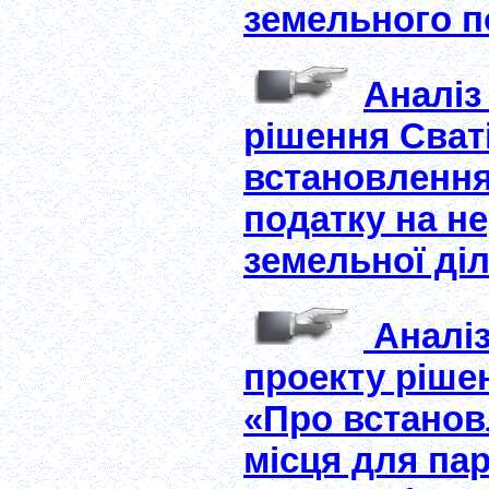
земельного по
Аналіз
рішення Сваті
встановлення 
податку на не
земельної діл
Аналіз
проекту рішен
«Про встановл
місця для па