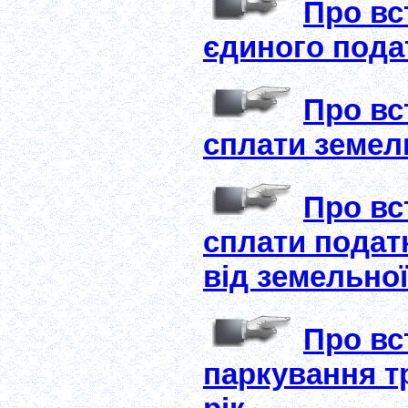
Про вс
єдиного подат
Про вс
сплати земель
Про вс
сплати подат
від земельної
Про вс
паркування тр