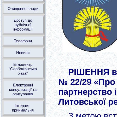
Очищення влади
Доступ до
публічної
інформації
Телефони
Новини
Етноцентр
"Слобожанська
РІШЕННЯ ві
хата"
№ 22/29 «Про
Електронні
партнерство і
консультації та
опитування
Литовської р
Інтернет-
приймальня
З метою вст