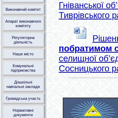
Гніванської об
Виконавчий комітет
Тиврівського р
Апарат виконавчого
комітету
Рішен
Регуляторна
діяльність
побратимом 
Наше місто
селищної об’є
Комунальні
Сосницького ра
підприємства
Дошкільні
навчальні заклади
Громадська участь
Нормативні
документи