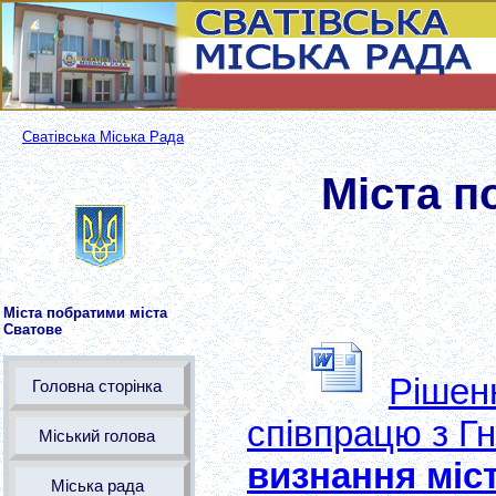
Сватівська Міська Рада
Міста п
Міста побратими міста
Сватове
Рішен
Головна сторінка
співпрацю з Г
Міський голова
визнання міс
Міська рада