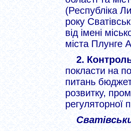
(Республіка Ли
року Сватівсь
від імені місь
міста Плунге 
2. Контрол
покласти на по
питань бюджет
розвитку, про
регуляторної п
Сватівськи