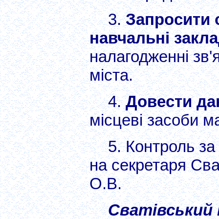
3.
Запросити о
навчальні закл
налагодженні зв'я
міста.
4.
Довести да
місцеві засоби м
5. Контроль з
на секретаря Сва
О.В.
Сватівський 