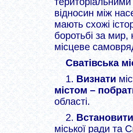
територіальними
відносин між насе
мають схожі істор
боротьбі за мир,
місцеве самовря
Сватівська м
1.
Визнати
мі
містом – побра
області.
2.
Встановити
міської ради та С