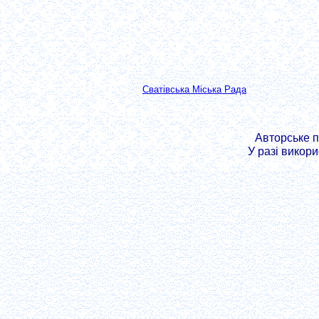
Сватівська Міська Рада
Авторське 
У разі викор