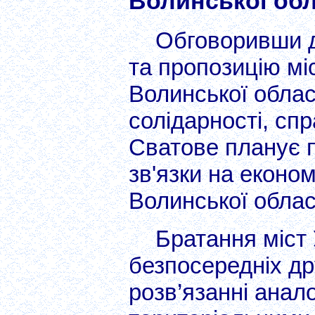
Волинської обл
Обговоривши д
та пропозицію міс
Волинської облас
солідарності, сп
Сватове планує п
зв'язки на економі
Волинської облас
Братання міст
безпосередніх дру
розв’язанні анал