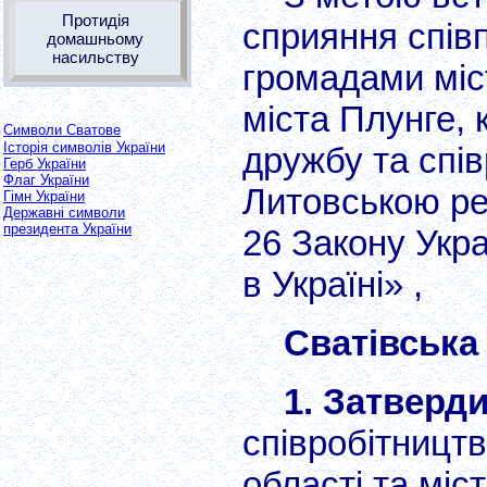
Протидія
сприяння спів
домашньому
насильству
громадами міс
міста Плунге,
Символи Сватове
Історія символів України
дружбу та спів
Герб України
Флаг України
Литовською рес
Гімн України
Державні символи
президента України
26 Закону Укр
в Україні» ,
Сватівська
1. Затверд
співробітництв
області та міс