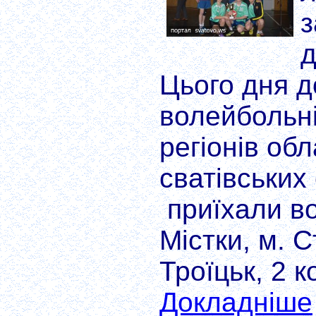
з
д
Цього дня д
волейбольні
регіонів обл
сватівських
приїхали во
Містки, м. С
Троїцьк, 2 к
Докладніше