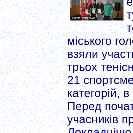
е
т
т
міського го
взяли участ
трьох теніс
21 спортсме
категорій, в
Перед почат
учасників пр
Докладніше