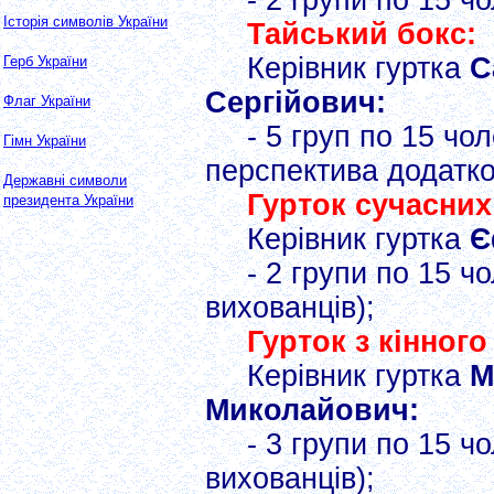
- 2 групи по 15 ч
Історія символів України
Тайський бокс:
Керівник гуртка
С
Герб України
Сергійович:
Флаг України
- 5 груп по 15 чо
Гімн України
перспектива додатко
Державні символи
Гурток сучасних
президента України
Керівник гуртка
Є
- 2 групи по 15 ч
вихованців);
Гурток з кінного
Керівник гуртка
М
Миколайович:
- 3 групи по 15 ч
вихованців);