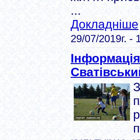
...
Докладніше
29/07/2019г. - 
Інформація
Сватівськи
З
п
р
п