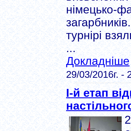
німецько-ф
загарбників
турнірі взя
...
Докладніше
29/03/2016г. - 
І-й етап ві
настільног
2