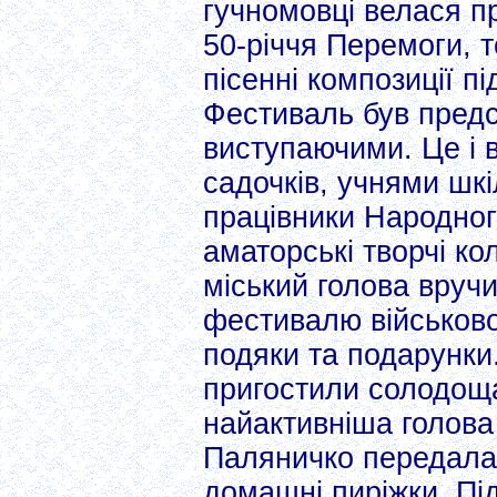
гучномовці велася п
50-річчя Перемоги, 
пісенні композиції пі
Фестиваль був пред
виступаючими. Це і 
садочків, учнями шкі
працівники Народно
аматорські творчі ко
міський голова вручи
фестивалю військово-
подяки та подарунки.
пригостили солодоща
найактивніша голова 
Паляничко передала
домашні пиріжки. П