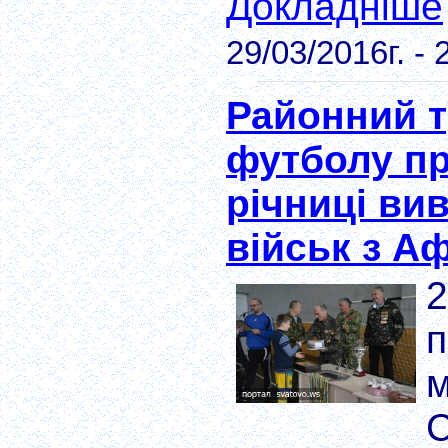
Докладніше
29/03/2016г. - 
Районний ту
футболу пр
річниці ви
військ з А
2
п
м
С