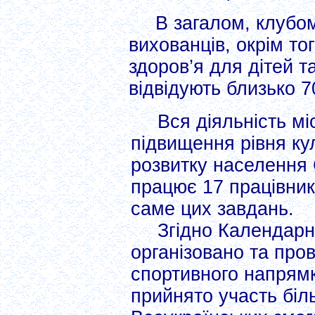
В загалом, клубо
вихованців, окрім то
здоров’я для дітей т
відвідують близько 7
Вся діяльність м
підвищення рівня ку
розвитку населення 
працює 17 працівник
саме цих завдань.
Згідно Календарн
організовано та про
спортивного напрямк
прийнято участь біль