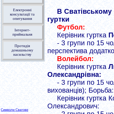
В Сватівському 
Електронні
консультації та
гуртки
опитування
Футбол:
Інтернет-
Керівник гуртка
П
приймальня
- 3 групи по 15 ч
Протидія
перспектива додатко
домашньому
насильству
Волейбол:
Керівник гуртка
Л
Олександрівна:
- 3 групи по 15 ч
вихованців); Борьба:
Керівник гуртка 
Олександрович:
Символи Сватове