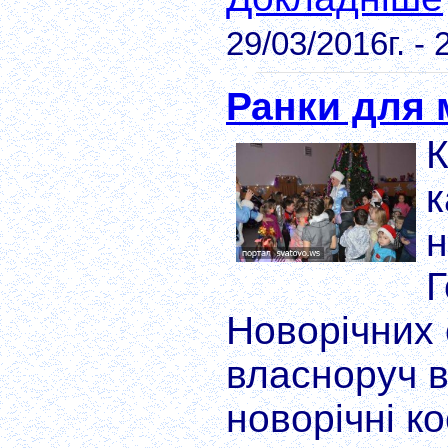
29/03/2016г. - 
Ранки для 
К
к
н
Г
Новорічних 
власноруч 
новорічні к