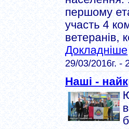
першому ета
участь 4 к
ветеранів, к
Докладніше
29/03/2016г. - 
Наші - найк
Ю
в
б