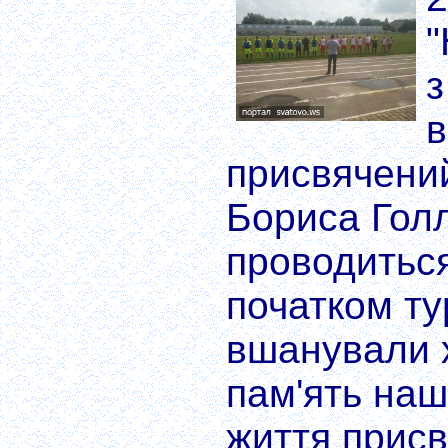
"
з
в
присвячений
Бориса Голл
проводитьс
початком ту
вшанували 
пам'ять наш
життя присв