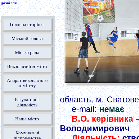
дозвілля
Головна сторінка
Міський голова
Міська рада
Виконавчий комітет
Апарат виконавчого
комітету
область, м. Сватове
Регуляторна
діяльність
е-mail:
немає
В.О. керівника
–
Наше місто
Володимирович
Комунальні
Діяльність:
ство
підприємства