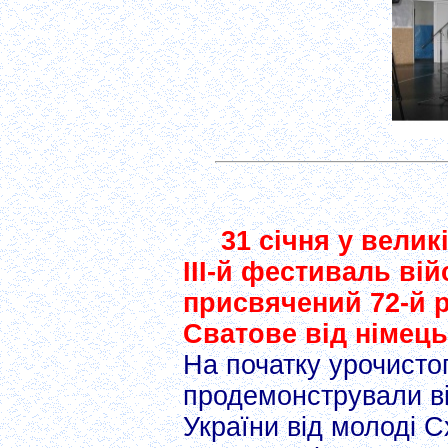
31 січня у велик
ІІІ-й фестиваль вій
присвячений 72-й р
Сватове від німец
На початку урочисто
продемонстрували ві
України від молоді 