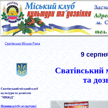
Сватівська Міська Рада
9 серпня
Сватівський 
та до
Сватівський міський клуб
культури та дозвілля
"МККіД"
Новини клубу культури і