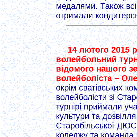
медалями. Також всі
отримали кондитерськ
14 лютого 2015 
волейбольний турн
відомого нашого з
волейболіста – Ол
окрім сватівських ко
волейболісти зі Ста
турнірі приймали уч
культури та дозвілл
Старобільської ДЮСШ
коледжу та команда 