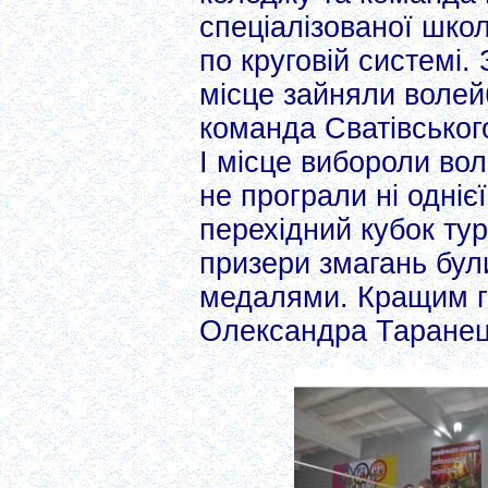
спеціалізованої школ
по круговій системі. 
місце зайняли волейб
команда Сватівського
І місце вибороли вол
не програли ні одніє
перехідний кубок тур
призери змагань бул
медалями. Кращим г
Олександра Таранець