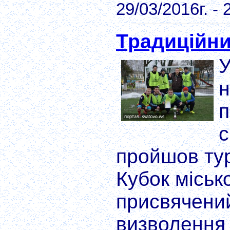
29/03/2016г. - 
Традиційни
У
н
п
с
пройшов тур
Кубок міськ
присвячений
визволення 