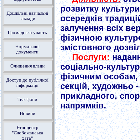
розвитку культур
Дошкільні навчальні
осередків традиці
заклади
залучення всіх ве
Громадська участь
фізичною культуро
змістовного дозвіл
Нормативні
документи
Послуги:
наданн
соціально-культу
Очищення влади
фізичним особам, 
Доступ до публічної
секцій, художньо 
інформації
прикладного, спор
Телефони
напрямків.
Новини
Етноцентр
"Слобожанська
хата"