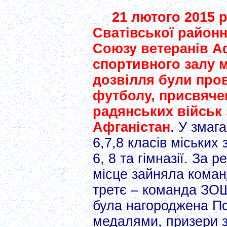
21 лютого 2015 р
Сватівської районн
Союзу ветеранів А
спортивного залу м
дозвілля були пров
футболу, присвячен
радянських військ 
Афганістан
. У змаг
6,7,8 класів міських
6, 8 та гімназії. За
місце зайняла кома
третє – команда ЗО
була нагороджена П
медалями, призери з