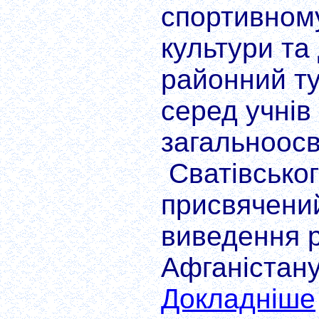
спортивному
культури та
районний ту
серед учнів 
загальноосв
Сватівськог
присвячений
виведення р
Афганістану.
Докладніше