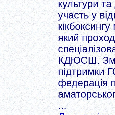
культури та
участь у від
кікбоксингу
який проход
спеціалізов
КДЮСШ. Зма
підтримки 
федерація 
аматорського
...