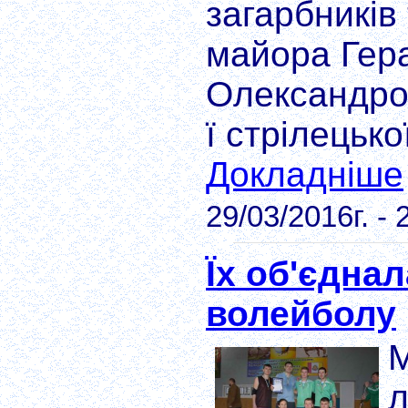
загарбників
майора Гер
Олександро
ї стрілецької
Докладніше
29/03/2016г. - 
Їх об'єдна
волейболу
М
л