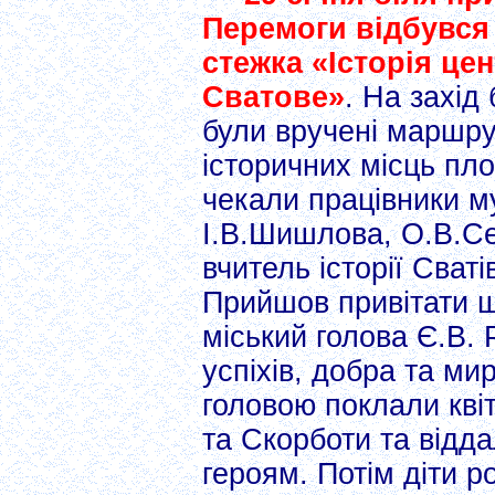
Перемоги відбувся 
стежка «Історія це
Сватове»
. На захід
були вручені маршру
історичних місць пло
чекали працівники м
І.В.Шишлова, О.В.Се
вчитель історії Сва
Прийшов привітати ш
міський голова Є.В. 
успіхів, добра та ми
головою поклали кві
та Скорботи та відд
героям. Потім діти 