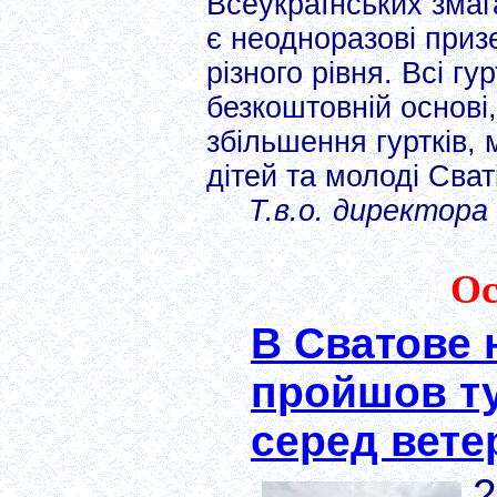
Всеукраїнських змаг
є неодноразові приз
різного рівня. Всі г
безкоштовній основі
збільшення гуртків,
дітей та молоді Сват
Т.в.о. директора
Ос
В Сватове 
пройшов ту
серед вете
2