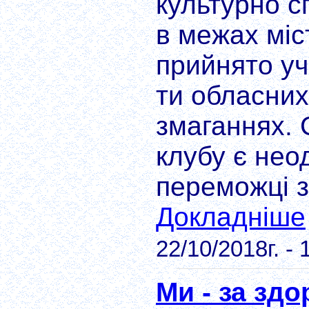
культурно с
в межах міс
прийнято уч
ти обласних
змаганнях. 
клубу є нео
переможці з
Докладніше
22/10/2018г. - 
Ми - за здо