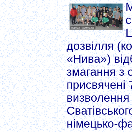
М
с
Ц
дозвілля (к
«Нива») від
змагання з 
присвячені 
визволення 
Сватівськог
німецько-ф