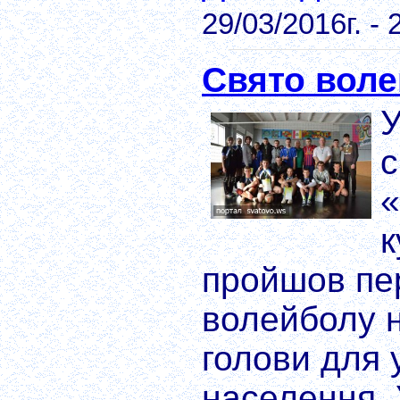
29/03/2016г. - 
Свято вол
У
с
«
к
пройшов пер
волейболу н
голови для 
населення. 