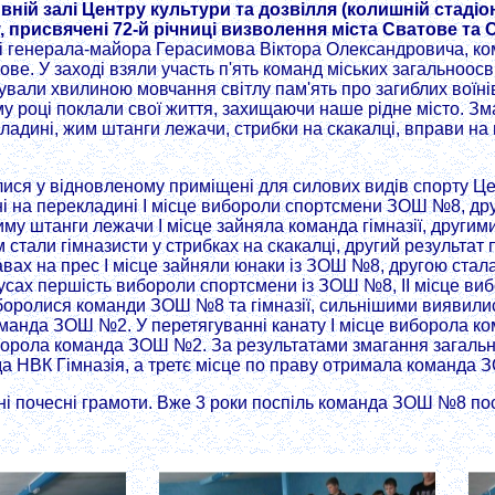
вній залі Центру культури та дозвілля (колишній стадіо
, присвячені 72-й річниці визволення міста Сватове та 
ті генерала-майора Герасимова Віктора Олександровича, кома
ве. У заході взяли участь п'ять команд міських загально
али хвилиною мовчання світлу пам'ять про загиблих воїнів 26
-му році поклали свої життя, захищаючи наше рідне місто. З
адині, жим штанги лежачи, стрибки на скакалці, вправи на 
ися у відновленому приміщені для силових видів спорту Цен
ні на перекладині І місце вибороли спортсмени ЗОШ №8, др
жиму штанги лежачи І місце зайняла команда гімназії, другим
али гімназисти у стрибках на скакалці, другий результат 
х на прес І місце зайняли юнаки із ЗОШ №8, другою стала
ах першість вибороли спортсмени із ЗОШ №8, ІІ місце вибо
 боролися команди ЗОШ №8 та гімназії, сильнішими виявилис
 команда ЗОШ №2. У перетягуванні канату І місце виборола к
це виборола команда ЗОШ №2. За результатами змагання зага
да НВК Гімназія, а третє місце по праву отримала команда
і почесні грамоти. Вже 3 роки поспіль команда ЗОШ №8 пос