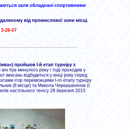
 маються зали обладнані спортивними
даленому від промислової зони місці.
 3-26-07
ива») пройшов І-й етап турніру з
 він був минулого року і тоді проходив у
л змагань відбудеться у кінці року серед
татами ігор переможцями І-го етапу турніру
льник (ІІ місце) та Микола Черкашенінов (І
лів настільного тенісу 28 березня 2015