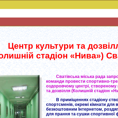
Центр культури та дозвіл
олишній стадіон «Нива») С
Сватівська міська рада запр
команди провести спортивно-тре
оздоровчому центрі, створеному 
та дозвілля (Колишній стадіон «Ни
В приміщеннях стадіону ств
спортсменів, окремі кімнати для 
безкоштовним Інтернетом, роздяга
для прання та сушки спортивної 