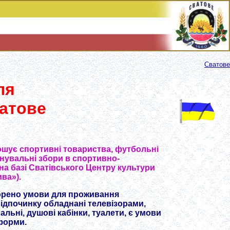
Сватове
ля
ватове
ошує спортивні товариства, футбольні
нувальні збори в спортивно-
на базі Сватівського Центру культури
ва»).
орено умови для проживання
відпочинку обладнані телевізорами,
льні, душові кабінки, туалети, є умови
форми.