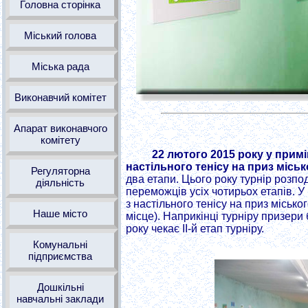
Головна сторінка
Міський голова
Міська рада
Виконавчий комітет
Апарат виконавчого
комітету
22 лютого 2015 року у примі
настільного тенісу на приз місь
Регуляторна
два етапи. Цього року турнір розпо
діяльність
переможців усіх чотирьох етапів. У
з настільного тенісу на приз місько
Наше місто
місце). Наприкінці турніру призер
року чекає ІІ-й етап турніру.
Комунальні
підприємства
Дошкільні
навчальні заклади