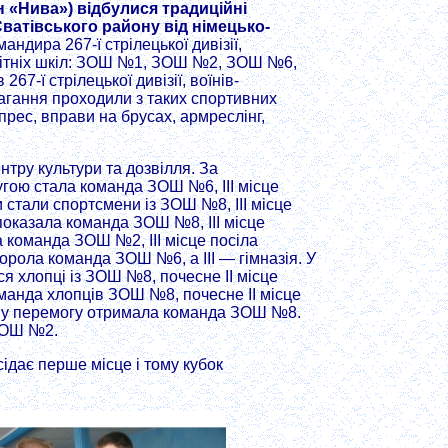
н «Нива») відбулися традиційні
Сватівського району від німецько-
ндира 267-ї стрілецької дивізії,
освітніх шкіл: ЗОШ №1, ЗОШ №2, ЗОШ №6,
7-ї стрілецької дивізії, воїнів-
магання проходили з таких спортивних
прес, вправи на брусах, армреслінг,
тру культури та дозвілля. За
угою стала команда ЗОШ №6, ІІІ місце
и стали спортсмени із ЗОШ №8, ІІІ місце
показала команда ЗОШ №8, ІІІ місце
 команда ЗОШ №2, ІІІ місце посіла
рола команда ЗОШ №6, а ІІІ — гімназія. У
я хлопці із ЗОШ №8, почесне ІІ місце
оманда хлопців ЗОШ №8, почесне ІІ місце
льну перемогу отримала команда ЗОШ №8.
 ЗОШ №2.
ідає перше місце і тому кубок