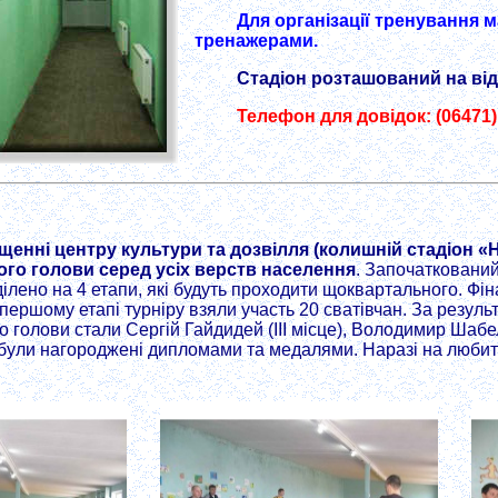
Для організації тренування
тренажерами.
Стадіон розташований на від
Телефон для довідок: (06471)
щенні центру культури та дозвілля (колишній стадіон «Н
кого голови серед усіх верств населення
. Започаткований
ділено на 4 етапи, які будуть проходити щоквартального. Фіна
 першому етапі турніру взяли участь 20 сватівчан. За резуль
го голови стали Сергій Гайдидей (ІІІ місце), Володимир Шабе
и були нагороджені дипломами та медалями. Наразі на любите