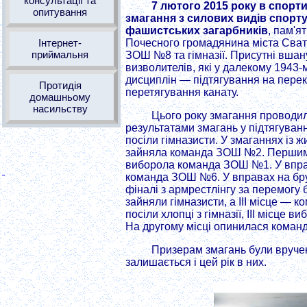
консультації та
7 лютого 2015 року в спорти
опитування
змагання з силових видів спорту
фашистських загарбників
, пам'я
Інтернет-
Почесного громадянина міста Свато
приймальня
ЗОШ №8 та гімназії. Присутні вшанув
визволителів, які у далекому 1943
дисциплін — підтягування на перекл
Протидія
перетягування канату.
домашньому
насильству
Цього року змагання проводил
результатами змагань у підтягуван
посіли гімназисти. У змаганнях із 
зайняла команда ЗОШ №2. Першим ст
виборола команда ЗОШ №1. У вправа
команда ЗОШ №6. У вправах на брус
фіналі з армрестлінгу за перемогу
зайняли гімназисти, а ІІІ місце —
посіли хлопці з гімназії, ІІІ міс
На другому місці опинилася коман
Призерам змагань були вручен
залишається і цей рік в них.