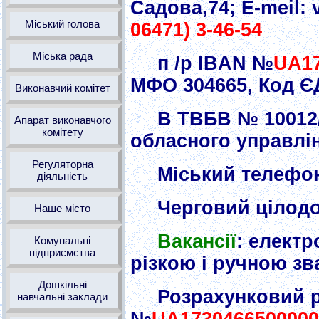
Садова,74; E-meil:
Міський голова
06471) 3-46-54
Міська рада
п /р IBAN №
UA17
МФО 304665, Код Є
Виконавчий комітет
В ТВБВ № 10012/0
Апарат виконавчого
комітету
обласного управлі
Регуляторна
Міський телефо
діяльність
Черговий цілод
Наше місто
Вакансії
: електр
Комунальні
підприємства
різкою і ручною з
Дошкільні
Розрахунковий р
навчальні заклади