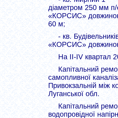
діаметром 250 мм п/
«КОРСИС» довжино
60 м;
- кв. Будівельник
«КОРСИС» довжино
На II-IV квартал 
Капітальний ремо
самопливної каналіза
Привокзальній між к
Луганської обл.
Капітальний ремо
водопровідної напірн