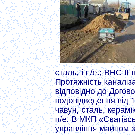
сталь, і п/е.; ВНС I
Протяжність каналіз
відповідно до Догов
водовідведення від 
чавун, сталь, керамі
п/е. В МКП «Сватівс
управління майном з