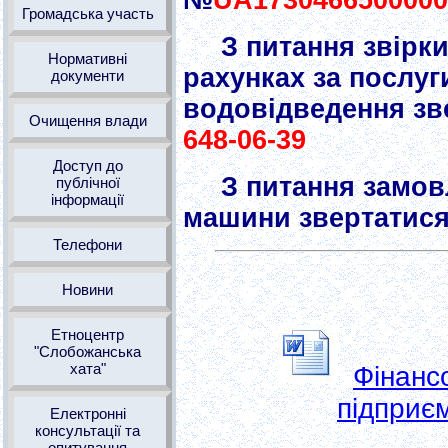
№
UA1730466500000
Громадська участь
З питання звірк
Нормативні
рахунках за послуг
документи
водовідведення зв
Очищення влади
648-06-39
Доступ до
З питання замов
публічної
інформації
машини звертатис
Телефони
Новини
Етноцентр
"Слобожанська
хата"
Фінансо
підприєм
Електронні
консультації та
опитування