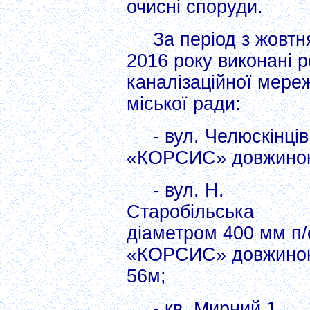
очисні споруди.
За період з жовтн
2016 року виконані р
каналізаційної мереж
міської ради:
- вул. Челюскінці
«КОРСИС» довжиною
- вул. Н.
Старобільська
діаметром 400 мм п/
«КОРСИС» довжино
56м;
- кв. Мирний 1