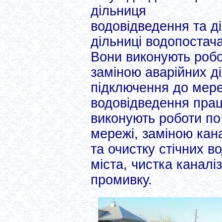
дільниця
водовідведення та д
дільниці водопостач
Вони виконують робот
заміною аварійних д
підключення до мере
водовідведення прац
виконують роботи по 
мережі, заміною кан
та очистку стічних в
міста, чистка каналіз
промивку.