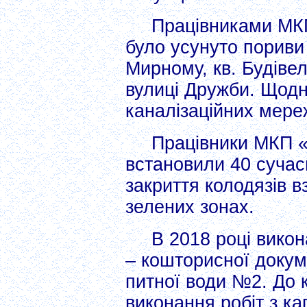
Працівниками МК
було усунуто пориви
Мирному, кв. Будівел
вулиці Дружби. Щодн
каналізаційних мере
Працівники МКП «
встановили 40 сучасн
закриття колодязів в
зелених зонах.
В 2018 році викон
– кошторисної докум
питної води №2. До 
виконання робіт з ка