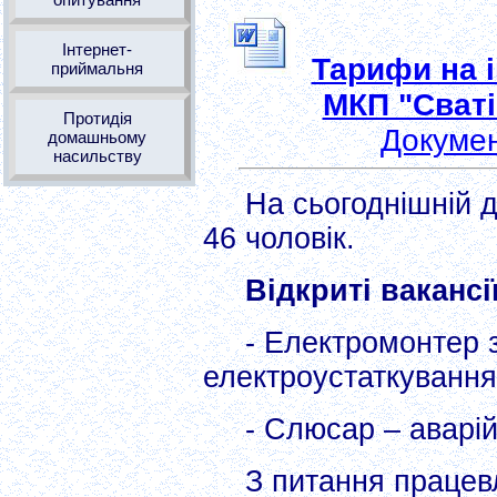
Інтернет-
Тарифи на і
приймальня
МКП "Сваті
Протидія
Докумен
домашньому
насильству
На сьогоднішній 
46 чоловік.
Відкриті вакансії
- Електромонтер 
електроустаткування
- Слюсар – аварій
З питання праце