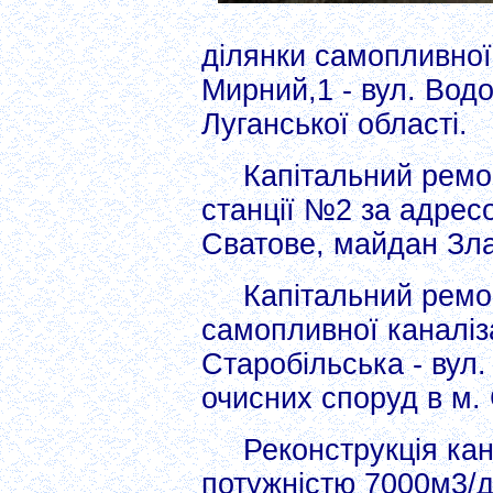
ділянки самопливної 
Мирний,1 - вул. Водо
Луганської області.
Капітальний ремон
станції №2 за адресо
Сватове, майдан Зла
Капітальний ремо
самопливної каналіза
Старобільська - вул.
очисних споруд в м. 
Реконструкція ка
потужністю 7000м3/д