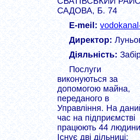
СВАТІВСЬКИЙ РАЙО
САДОВА, Б. 74
E-meil:
vodokanal
Директор:
Луньов
Діяльність:
Забір
Послуги
виконуються за
допомогою майна,
переданого в
Управління. На дани
час на підприємстві
працюють 44 людини
Існує дві дільниці: