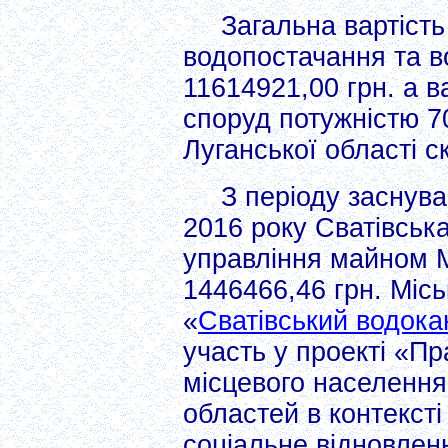
Загальна вартість
водопостачання та в
11614921,00 грн. а в
споруд потужністю 7
Луганської області с
З періоду заснув
2016 року Сватівськ
управління майном 
1446466,46 грн. Міс
«
Сватівський водока
участь у проекті «
місцевого населення
областей в контексті
соціальне відновлен