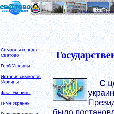
Сватово - обществе
Символы города
Государстве
Сватово
Герб Украины
История символов
С ц
Украины
украин
Флаг Украины
Презид
Гимн Украины
было постанов