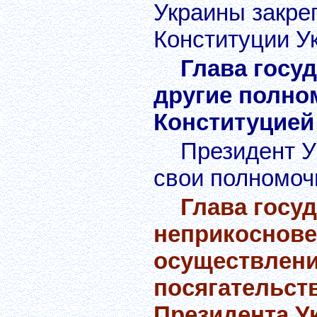
Украины закре
Конституции У
Глава госу
другие полно
Конституцией
Президент У
свои полномоч
Глава госу
неприкоснове
осуществлени
посягательств
Президента У