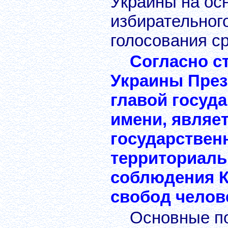
Украины на осн
избирательног
голосования ср
Согласно с
Украины През
главой госуда
имени, являе
государственн
территориаль
соблюдения К
свобод челов
Основные п