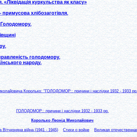
. «Ліквідація куркульства як класу»
 примусова хлібозаготівля.
 Голодомору.
iвщинi
ру.
правленість голодомору.
їнського народу.
иколайовича Королько: "ГОЛОДОМОР:: причини і наслідки 1932 - 1933 рр.
ГОЛОДОМОР:: причини і наслідки 1932 - 1933 рр.
Королько Леонід Миколайович
 Вітчизняна війна (1941 - 1945)
Стихи о войне
Великая отечественна