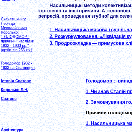
Насильницькі методи колективізац
колгоспів та інші причини. А головно
репресій, проведення згубної для селя
Скачати книгу
Леоніда
Миколайовича
1. Насильницька масова і суцільна
Королько:
2. Розкуркулювання. «Ліквідація к
"ГОЛОДОМОР::
причини і наслідки
3. Продрозкладка — примусова хлі
1932 - 1933 рр."
(архів
zip 256
кб.
)
Голодомор 1932 -
1933 на Сватівщині
Голодомор::: випад
Історія Сватове
Королько Л.Н.
1. Чи знав Сталін 
Сватове
2. Замовчування г
Причини голодомор
1. Насильницька мас
Архітектура