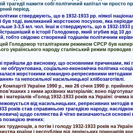
ій трагедії нажити собі політичний капітал чи просто п
рний період.
олітики стверджують, що в 1932-1933 рр. ніякої націона
й був тоді, викликаний жорстокою посухою, яка періодич
ільше 3-3,5 мл. чол. Інші ж стверджують, що в 1932-1933
рашніший в історії Голодомор, який згубив від 10 до 1
й, тобто свідомо створений тодішнім політичним керів
о цей Голодомор тоталітарним режимом СРСР був напе
сього українського народу сталінський режим проводив 
ені прийшли до висновку, що основними причинами, які
 не обґрунтована, соціально-економічна політика «соц
нювалася жорстокими командно-репресивними методами
ання» та непосильної насильницької хлібозаготівлі.
 Компартії України 1990 р., яке 26 січня 1990 р. прийн
ю пов’язаних з ними архівних матеріалів; воно підготувал
 і матеріалів «Голод 1932-1933 років на Україні: очима 
дмежовується від насильницьких, репресивних методів
1933 років став справжньою трагедією народу, наслідко
новича) щодо селянства й чітко визначаються основні
з позицією вчених:
труднощів, а потім і голоду 1932-1933 років на Україні,
ицтва країни і республіки від ленінських принципів к