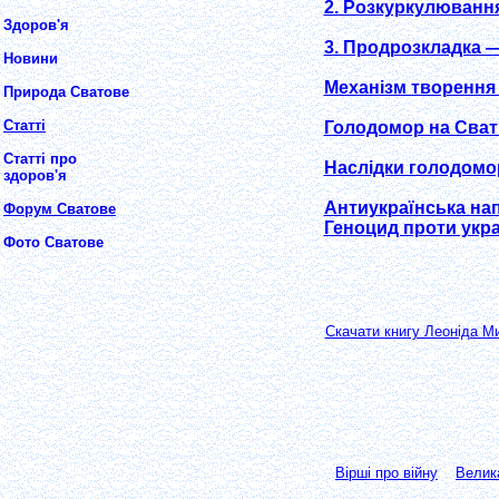
2. Розкуркулювання
Здоров'я
3. Продрозкладка —
Новини
Механізм творення
Природа Сватове
Статті
Голодомор на Сват
Статті про
Наслідки голодомо
здоров'я
Антиукраїнська на
Форум Сватове
Геноцид проти укра
Фото Сватове
Скачати книгу Леоніда М
Вірші про війну
Велика