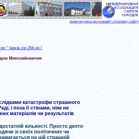
поветнутись на головну сторінку сайту
рр." (архів
zip 256
кб.
)
нідом Миколайовичем
слідками катастрофи страшного
і, і поза її стінами, ніяк не
вних матеріалів чи результатів
 достатній кількості. Просто дехто
одячи зі своїх політичних чи
намагається на цій страшній