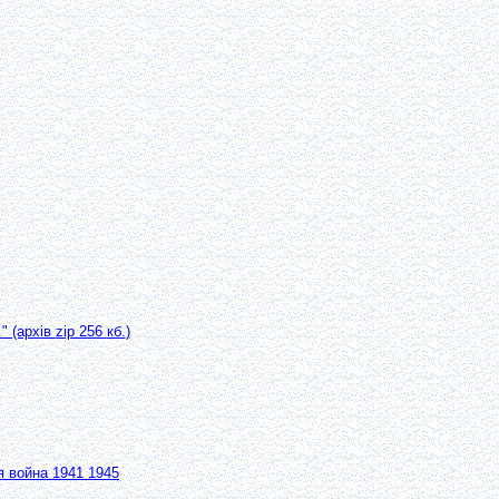
" (архів
zip 256
кб.
)
я война 1941 1945