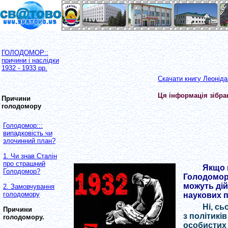
ГОЛОДОМОР::
причини і наслідки
1932 - 1933 рр.
Скачати книгу Леоніда
Ця інформація зібра
Причини
голодомору
Голодомор:::
випадковість чи
злочинний план?
1. Чи знав Сталін
про страшний
Якщо 
Голодомор?
Голодомору 
можуть дій
2. Замовчування
голодомору
наукових п
Ні, сь
Причини
з політиків
голодомору.
особистих 