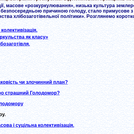
ії, масове «розкуркулювання», низька культура землеро
ю, безпосередньою причиною голоду, стало примусове 
нства хлібозаготівельної політики». Розглянемо коротк
 колективізація.
уркульства як класу»
бозаготівля.
ковість чи злочинний план?
про страшний Голодомор?
олодомору
у.
ова і суцільна колективізація.