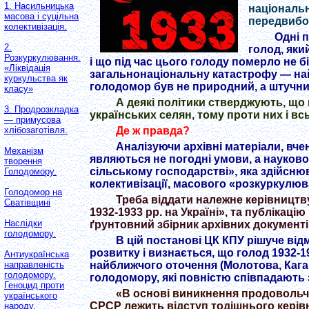
1. Насильницька
національн
масова і суцільна
передвибо
колективізація.
Одні п
2.
голод, яки
Розкуркулювання.
і що під час цього голоду померло не б
«Ліквідація
загальнонаціональну катастрофу — найст
куркульства як
голодомор був не природний, а штучни
класу»
А деякі політики стверджують, щ
3. Продрозкладка
українських селян, тому проти них і в
— примусова
Де ж правда?
хлібозаготівля.
Аналізуючи архівні матеріали, вч
Механізм
являються не погодні умови, а науково
творення
сільському господарстві», яка здійс
Голодомору.
колективізації, масового «розкуркулюв
Голодомор на
Треба віддати належне керівництву
Сватiвщинi
1932-1933 рр. на Україні», та публікаці
Наслідки
ґрунтовний збірник архівних документів
голодомору.
В цій постанові ЦК КПУ рішуче ві
розвитку і визнається, що голод 1932-
Антиукраїнська
найближчого оточення (Молотова, Кага
направленість
голодомору.
голодомору, які повністю співпадають 
Геноцид проти
«В основі виникнення продовольчих 
українського
СРСР лежить відступ тодішнього керівн
народу.