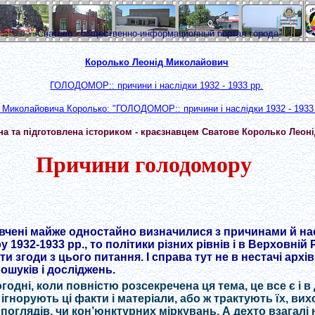
Сватово - общественно-информационный портал города
Королько Леонід Миколайович
ГОЛОДОМОР:: причини і наслідки 1932 - 1933 рр.
 Миколайовича Королько: "ГОЛОДОМОР:: причини і наслідки 1932 - 1933 
на та підготовлена істориком - краєзнавцем Сватове Королько Лео
Причини голодомору
вчені майже одностайно визначилися з причинами й на
1932-1933 рр., то політики різних рівнів і в Верховній Рад
ти згоди з цього питання. І справа тут не в нестачі архі
ошуків і досліджень.
огодні, коли повністю розсекречена ця тема, це все є і в
 ігнорують ці факти і матеріали, або ж трактують їх, вих
поглядів, чи кон’юнктурних міркувань. А дехто взагалі 