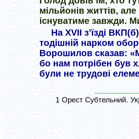
Голод довів їм, хто т
мільйонів життів, але
існуватиме завжди. М
На XVII з’їзді ВКП(б
тодішній нарком обо
Ворошилов сказав: «М
бо нам потрібен був х
були не трудові елеме
1 Орест Субтельний. Укра