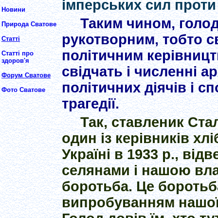
імперських сил проти
Новини
Таким чином, голод
Природа Сватове
рукотворним, тобто с
Статті
політичним керівницт
Статті про
здоров'я
свідчать і численні а
Форум Сватове
політичних діячів і сп
Фото Сватове
трагедії.
Так, ставленик Ста
один із керівників хл
Україні в 1933 р., від
селянами і нашою вл
боротьба. Це боротьба
випробуванням нашої 