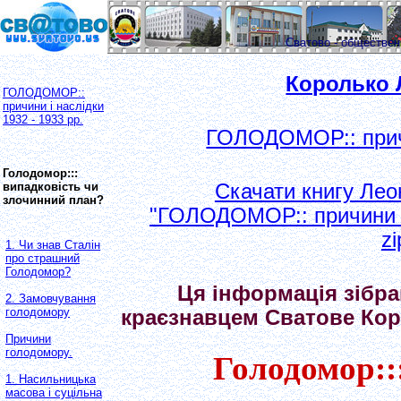
Сватово - обществе
Королько 
ГОЛОДОМОР::
причини і наслідки
1932 - 1933 рр.
ГОЛОДОМОР:: причин
Голодомор:::
випадковість чи
Скачати книгу Лео
злочинний план?
"ГОЛОДОМОР:: причини і н
z
1. Чи знав Сталін
про страшний
Голодомор?
Ця інформація зібра
2. Замовчування
голодомору
краєзнавцем Сватове Ко
Причини
голодомору.
Голодомор::
1. Насильницька
масова і суцільна