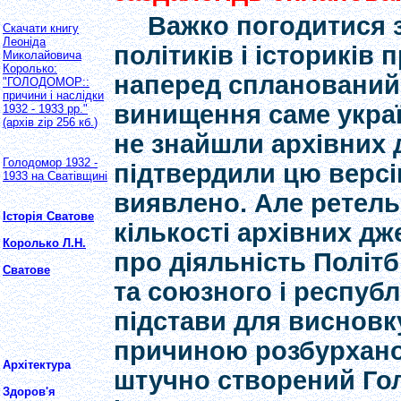
Важко погодитися 
Скачати книгу
Леоніда
політиків і істориків 
Миколайовича
Королько:
наперед спланований
"ГОЛОДОМОР::
причини і наслідки
винищення саме украї
1932 - 1933 рр."
(архів
zip 256
кб.
)
не знайшли архівних д
Голодомор 1932 -
підтвердили цю версі
1933 на Сватівщині
виявлено. Але ретель
Історія Сватове
кількості архівних д
Королько Л.Н.
про діяльність Політб
Сватове
та союзного і республ
підстави для висновку
причиною розбурханої
Архітектура
штучно створений Го
Здоров'я