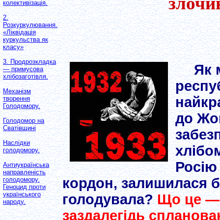
злочи
колективізація.
2.
Розкуркулювання.
«Ліквідація
куркульства як
класу»
3. Продрозкладка
Як 
— примусова
хлібозаготівля.
респуб
Механізм
найкра
творення
Голодомору.
до Жо
Голодомор на
Сватiвщинi
забез
Наслідки
хлібо
голодомору.
Росію 
Антиукраїнська
направленість
кордон, залишилася б
голодомору.
Геноцид проти
українського
голодувала?
Що це — 
народу.
заздалегідь спланова