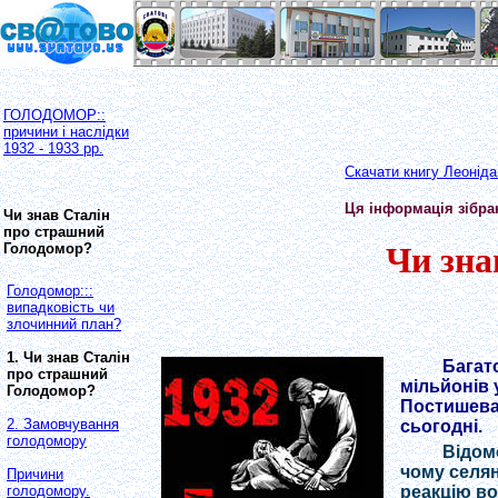
ГОЛОДОМОР::
причини і наслідки
1932 - 1933 рр.
Скачати книгу Леоніда
Ця інформація зібра
Чи знав Сталін
про страшний
Голодомор?
Чи зна
Голодомор:::
випадковість чи
злочинний план?
1. Чи знав Сталін
Багато
про страшний
мільйонів 
Голодомор?
Постишева,
2. Замовчування
сьогодні.
голодомору
Відомо
чому селян
Причини
реакцію во
голодомору.