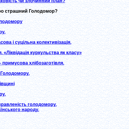
ковість чи злочинний план?
про страшний Голодомор?
олодомору
у.
ова і суцільна колективізація.
. «Ліквідація куркульства як класу»
 примусова хлібозаготівля.
 Голодомору.
iвщинi
ру.
правленість голодомору.
їнського народу.