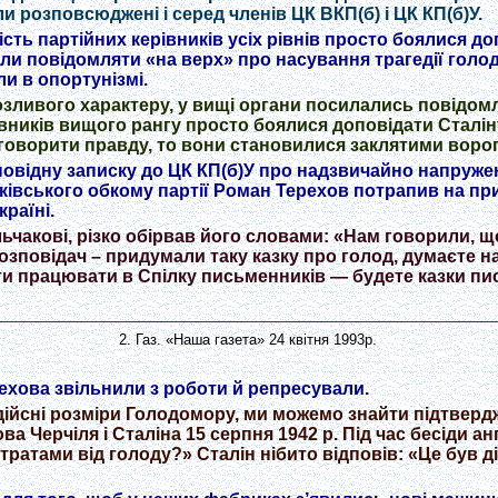
ули розповсюджені і серед членів ЦК ВКП(б) і ЦК КП(б)У.
сть партійних керівників усіх рівнів просто боялися до
ли повідомляти «на верх» про насування трагедії голод
и в опортунізмі.
розливого характеру, у вищі органи посилались повідом
рівників вищого рангу просто боялися доповідати Сталін
 говорити правду, то вони становилися заклятими воро
оповідну записку до ЦК КП(б)У про надзвичайно напруж
ківського обкому партії Роман Терехов потрапив на пр
раїні.
ьчакові, різко обірвав його словами: «Нам говорили, 
зповідач – придумали таку казку про голод, думаєте на
ти працювати в Спілку письменників — будете казки писа
2. Газ. «Наша газета» 24 квітня 1993р.
ехова звільнили з роботи й репресували.
дійсні розміри Голодомору, ми можемо знайти підтверджен
ва Черчіля і Сталіна 15 серпня 1942 р. Під час бесіди а
втратами від голоду?» Сталін нібито відповів: «Це був 