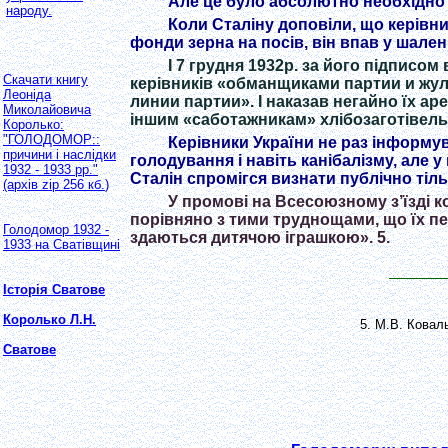
Але це було абсолютно необхідно д
народу.
Коли Сталіну доповіли, що керівн
фонди зерна на посів, він впав у шален
І 7 грудня 1932р. за його підписом
Скачати книгу
керівників «обманщиками партии и жул
Леоніда
линии партии». І наказав негайно їх аре
Миколайовича
іншим «саботажникам» хлібозаготівель 
Королько:
"ГОЛОДОМОР::
Керівники України не раз інформу
причини і наслідки
голодування і навіть канібалізму, але у
1932 - 1933 рр."
Сталін спромігся визнати публічно тіль
(архів
zip 256
кб.
)
У промові на Всесоюзному з’їзді к
порівняно з тими труднощами, що їх пе
Голодомор 1932 -
здаються дитячою іграшкою». 5.
1933 на Сватівщині
Історія Сватове
Королько Л.Н.
5. М.В. Коваль
Сватове