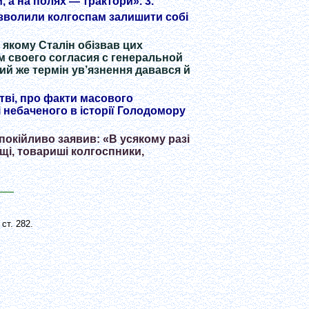
 а на полях — трактори». 3.
озволили колгоспам залишити собі
в якому Сталін обізвав цих
м своего согласия с генеральной
кий же термін ув’язнення давався й
тві, про факти масового
ці небаченого в історії Голодомору
спокійливо заявив: «В усякому разі
щі, товариші колгоспники,
ст. 282.