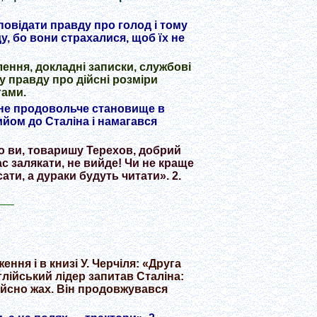
повідати правду про голод і тому
у, бо вони страхалися, щоб їх не
лення, докладні записки, службові
у правду про дійсні розміри
гами.
ене продовольче становище в
ийом до Сталіна і намагався
що ви, товаришу Терехов, добрий
с залякати, не вийде! Чи не краще
ти, а дураки будуть читати». 2.
ня і в книзі У. Черчіля: «Друга
нглійський лідер запитав Сталіна:
дійсно жах. Він продовжувався