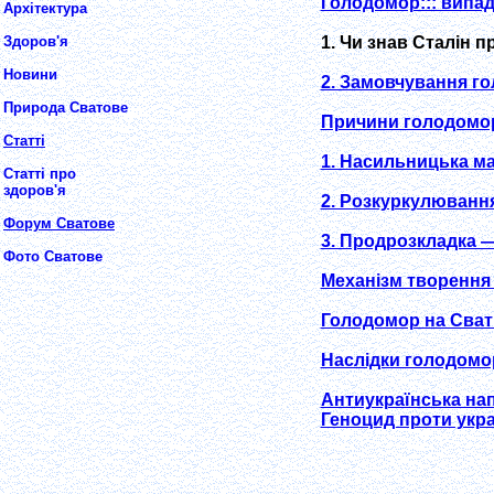
Голодомор::: випад
Архітектура
1. Чи знав Сталін 
Здоров'я
Новини
2. Замовчування г
Природа Сватове
Причини голодомор
Статті
1. Насильницька мас
Статті про
здоров'я
2. Розкуркулювання
Форум Сватове
3. Продрозкладка —
Фото Сватове
Механізм творення
Голодомор на Сват
Наслідки голодомо
Антиукраїнська на
Геноцид проти укра