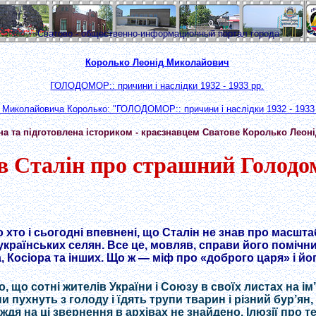
Сватово - общественно-информационный портал города
Королько Леонід Миколайович
ГОЛОДОМОР:: причини і наслідки 1932 - 1933 рр.
 Миколайовича Королько: "ГОЛОДОМОР:: причини і наслідки 1932 - 1933 
на та підготовлена істориком - краєзнавцем Сватове Королько Лео
в Сталін про страшний Голодо
 хто і сьогодні впевнені, що Сталін не знав про масшт
українських селян. Все це, мовляв, справи його помічн
 Косіора та інших. Що ж — міф про «доброго царя» і йо
, що сотні жителів України і Союзу в своїх листах на і
и пухнуть з голоду і їдять трупи тварин і різний бур’я
ждя на ці звернення в архівах не знайдено. Ілюзії про т