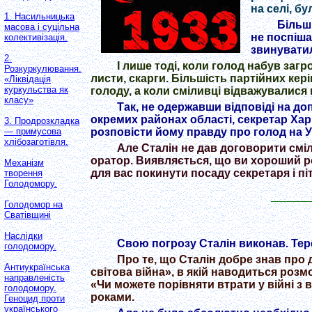
на селі, б
1. Насильницька
Більші
масова і суцільна
не поспіша
колективізація.
звинуватил
2.
І лише тоді, коли голод набув заг
Розкуркулювання.
листи, скарги. Більшість партійних ке
«Ліквідація
куркульства як
голоду, а коли сміливці відважувалися
класу»
Так, не одержавши відповіді на д
окремих районах області, секретар Хар
3. Продрозкладка
розповісти йому правду про голод на Ук
— примусова
хлібозаготівля.
Але Сталін не дав договорити сміл
оратор. Виявляється, що ви хороший ро
Механізм
для вас покинути посаду секретаря і пі
творення
Голодомору.
Голодомор на
Сватiвщинi
Наслідки
Свою погрозу Сталін виконав. Тер
голодомору.
Про те, що Сталін добре знав про 
Антиукраїнська
світова війна», в якій наводиться розмо
направленість
«Чи можете порівняти втрати у війні з 
голодомору.
роками.
Геноцид проти
українського