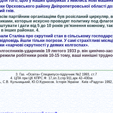
ля того, щоб у наших фабриках з’явились нові машини,
ики Орєховського району Дніпропетровської області д
ий гнів.
 всім партійним організаціям був розісланий циркуляр, 
иками, которые искусно проводят политику под флаго
штувати і дати від 5 до 10 років ув’язнення кожному, та
в інших районах. 4.
вали Сталіна про скрутний стан в сільському господарс
 відповідь йшли тільки погрози. У самі страхітливі міся
ки «харчові скрутності у деяких колгоспах».
олгоспників-ударників 19 лютого 1933 р. він цинічно-за
режили робітники років 10-15 тому, ваші нинішні трудно
3. Газ. «Освіта» Спецвипуск-підручник №2 1993, ст.7
4. ЦПА при ЦК КПРС.Ф. 17,оп.3,спр.911,арк 42–430зв
, С.В. Кульчицький, Ю.О.Курносов. Історія України . Київ «Радуга» 1992, 