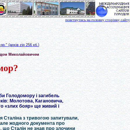
поветнутись на головну сторінку сайту
рр." (архів
zip 256
кб.
)
нідом Миколайовичем
мор?
аби Голодомору і загибель
иків: Молотова, Кагановича,
го «злих бояр» ще живий і
м’я Сталіна з тривогою запитували,
н, але жодного документа про
е, що Сталін не знав про злочини