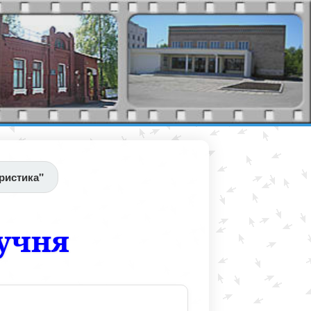
ристика"
 учня