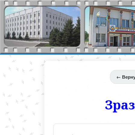
← Верну
Зраз