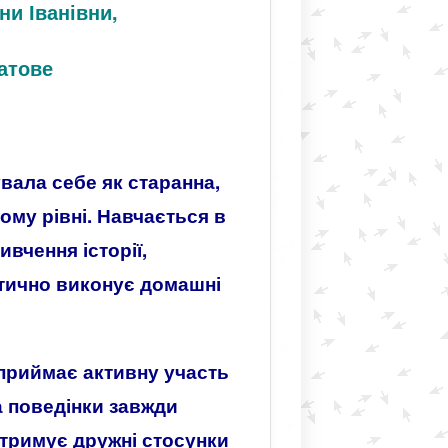
и Іванівни,
атове
вала себе як старанна,
му рівні. Навчається в
вчення історії,
атично виконує домашні
приймає активну участь
а поведінки завжди
дтримує дружні стосунки