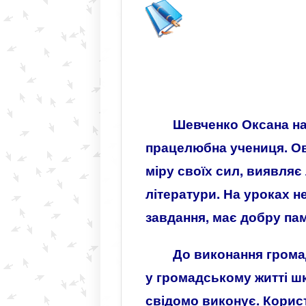
Шевченко Оксана нав
працелюбна учениця. Ов
міру своїх сил, виявляє
літератури. На уроках 
завдання, має добру пам
До виконання грома
у громадському житті ш
свідомо виконує. Корис