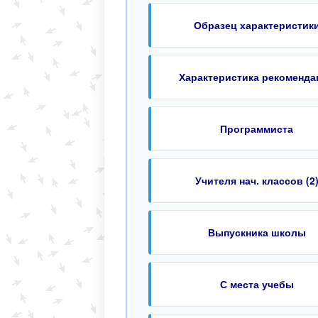
Образец характеристик
Характеристика рекоменда
Программиста
Учителя нач. классов (2
Выпускника школы
С места учебы