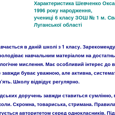
Характеристика Шевченко Оксан
1996 року народження,
учениці 6 класу ЗОШ № 1 м. Св
Луганської області
чається в даній школі з 1 класу. Зарекоменду
олодіває навчальним матеріалом на достатньо
 логічне мислення. Має особливий інтерес до ви
не завжди буває уважною, але активна, систем
’ять. Школу відвідує регулярно.
дських доручень завжди ставиться сумлінно, 
коли. Скромна, товариська, стримана. Правил
тується авторитетом серед однокласників. Пі