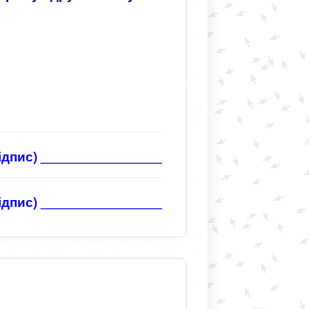
підпис) ________________
підпис) ________________