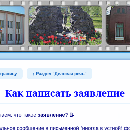
страницу
↑ Раздел "Деловая речь"
Как написать заявление
наем, что такое
заявление
? 📝
льное сообщение в письменной (иногда в устной) ф