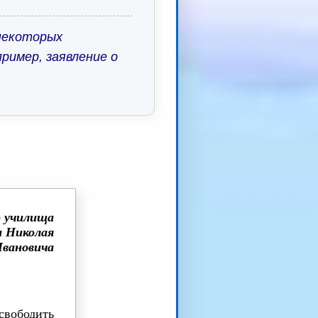
 некоторых
ример, заявление о
о училища
а Николая
вановича
свободить