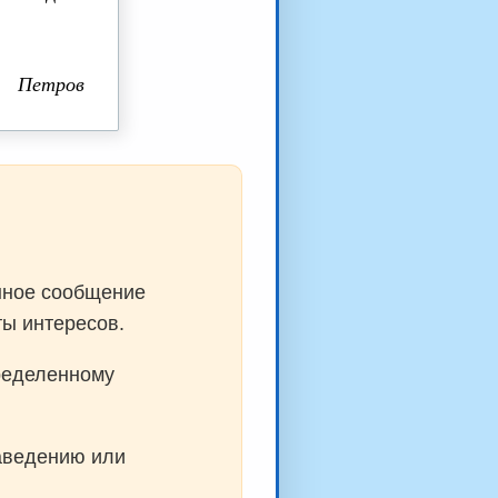
Петров
нное сообщение
ты интересов.
ределенному
заведению или