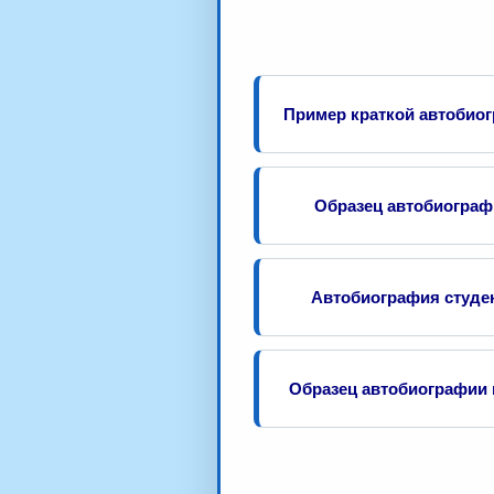
Пример краткой автобио
Образец автобиогра
Автобиография студе
Образец автобиографии 