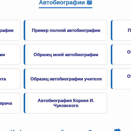
Автобиографии 📖
графии
Пример полной автобиографии
П
О
фии
Образец моей автобиографии
О
нта
Образец автобиографии учителя
Автобиография Корнея И.
врача
Чуковского