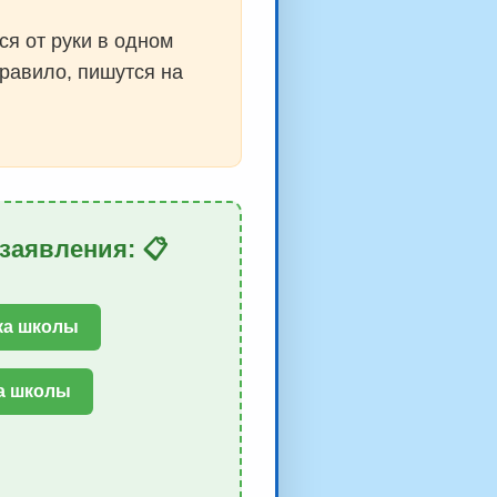
ся от руки в одном
правило, пишутся на
заявления: 📋
ка школы
а школы