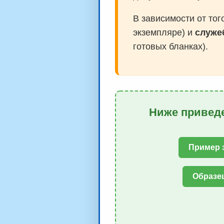
В зависимости от тог
экземпляре) и
служе
готовых бланках).
Ниже приведе
Пример 
Образец