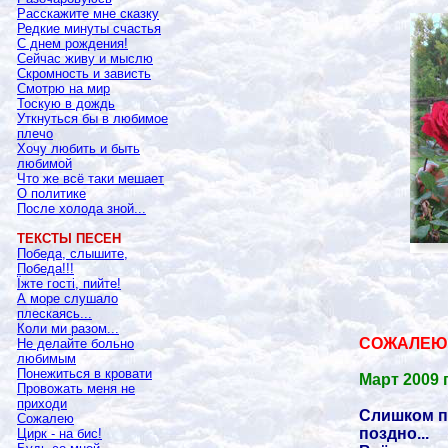
Расскажите мне сказку
Редкие минуты счастья
С днем рождения!
Сейчас живу и мыслю
Скромность и зависть
Смотрю на мир
Тоскую в дождь
Уткнуться бы в любимое
плечо
Хочу любить и быть
любимой
Что же всё таки мешает
О политике
После холода зной...
ТЕКСТЫ ПЕСЕН
Победа, слышите,
Победа!!!
Їжте гості, пийте!
А море слушало
плескаясь...
Коли ми разом...
СОЖАЛЕЮ
Не делайте больно
любимым
Понежиться в кровати
Март 2009 г
Провожать меня не
приходи
Слишком п
Сожалею
поздно...
Цирк - на бис!