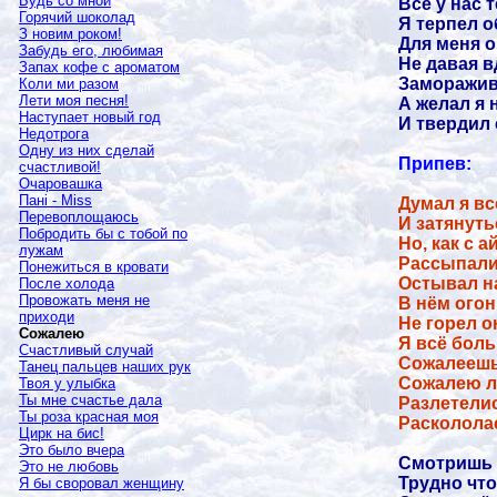
Будь со мной
Всё у нас 
Горячий шоколад
Я терпел о
З новим роком!
Для меня о
Забудь его, любимая
Не давая в
Запах кофе с ароматом
Заморажив
Коли ми разом
Лети моя песня!
А желал я
Наступает новый год
И твердил 
Недотрога
Одну из них сделай
Припев:
счастливой!
Очаровашка
Пані -
Miss
Думал я вс
Перевоплощаюсь
И затянуть
Побродить бы с тобой по
Но, как с а
лужам
Рассыпали
Понежиться в кровати
Остывал на
После холода
Провожать меня не
В нём огон
приходи
Не горел он
Сожалею
Я всё боль
Счастливый случай
Сожалеешь
Танец пальцев наших рук
Сожалею л
Твоя у улыбка
Ты мне счастье дала
Разлетели
Ты роза красная моя
Расколола
Цирк на бис!
Это было вчера
Смотришь 
Это не любовь
Трудно что
Я бы своровал женщину