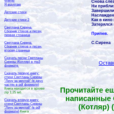
чужую
Снова слёз
Я відлітаю
Ни приблиз
Завершили
Детские стихи
Наслажден
Как в кино
Детские стихи 2
Затерялся 
Светлана Сирена.
Сборник стихов и песен,
Припев.
первая страница
С.Сирена
Светлана Сирена.
Сборник стихов и песен,
вторая страница
Скачать песни Светланы
Сирены (Котляр) в
mp3
Остав
формате.
Скачать первую книгу:
стихи Светланы Сирены
"Лечу за мечтой" (в двух
частях в
pdf
формате)
Прочитайте ещ
Книга находится в архиве
zip
1,25 мб.
написанные 
Скачать вторую книгу:
стихи Светланы Сирены
(Котляр)
"Лечу за мечтой" (в
pdf
формате)
Книга