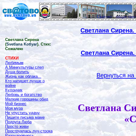
Сватово - обществе
Светлана Сирена.
Светлана Сирена
(
Svetlana Kotlyar
). Стих:
Сожалею
Светлана Сирена.
СТИХИ
Любимым
А Минкультуры слеп
Душа болить
Вернуться на
Жизнь как облака...
Кто напишет лучше о
войне
Кулончик
Любовь и богатство
Мелкие горошины обид
Мой бизнес
Светлана Си
Моя муза
Не упустить удачу
«С
Пишите письма маме
Подруга Люба
Просто живи
Проструилась луч-строка
Разочаровуюсь