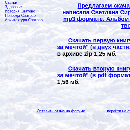
Статьи
Предлагаем скача
Здоровье
написала Светлана Сир
История Сватово
Природа Сватово
mp3
формате. Альбом 
Архитектура Сватово
тв
Скачать первую книг
за мечтой" (в двух част
в архиве
zip
1,25 мб.
Скачать вторую книг
за мечтой" (в
pdf
формат
1,56 мб.
Оставить отзыв на форуме
перейти на с