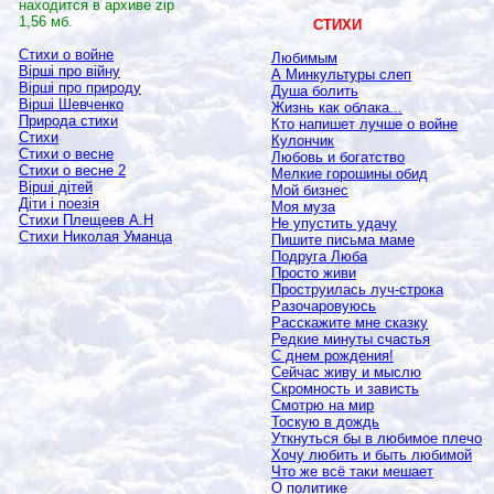
находится в архиве
zip
1,56 мб.
СТИХИ
Стихи о войне
Любимым
Вірші про війну
А Минкультуры слеп
Вірші про природу
Душа болить
Вірші Шевченко
Жизнь как облака...
Природа стихи
Кто напишет лучше о войне
Стихи
Кулончик
Стихи о весне
Любовь и богатство
Стихи о весне 2
Мелкие горошины обид
Вірші дітей
Мой бизнес
Діти і поезія
Моя муза
Стихи Плещеев А.Н
Не упустить удачу
Стихи Николая Уманца
Пишите письма маме
Подруга Люба
Просто живи
Проструилась луч-строка
Разочаровуюсь
Расскажите мне сказку
Редкие минуты счастья
С днем рождения!
Сейчас живу и мыслю
Скромность и зависть
Смотрю на мир
Тоскую в дождь
Уткнуться бы в любимое плечо
Хочу любить и быть любимой
Что же всё таки мешает
О политике