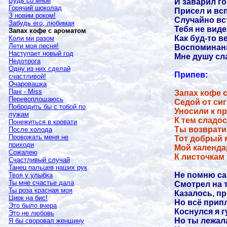
Будь со мной
И заварил го
Горячий шоколад
Присел и всп
З новим роком!
Случайно вс
Забудь его, любимая
Тебя не виде
Запах кофе с ароматом
Как буд-то в
Коли ми разом
Лети моя песня!
Воспоминани
Наступает новый год
Мне душу сл
Недотрога
Одну из них сделай
Припев:
счастливой!
Очаровашка
Пані -
Miss
Запах кофе 
Перевоплощаюсь
Седой от сиг
Побродить бы с тобой по
Уносили к п
лужам
К тем сладос
Понежиться в кровати
Ты возврати
После холода
Провожать меня не
Тот добрый м
приходи
Мой календа
Сожалею
К листочкам т
Счастливый случай
Танец пальцев наших рук
Не помню са
Твоя у улыбка
Ты мне счастье дала
Смотрел на 
Ты роза красная моя
Казалось, пр
Цирк на бис!
Но всё прип
Это было вчера
Коснулся я г
Это не любовь
Но ты лежала
Я бы своровал женщину