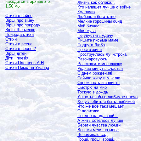
находится в архиве
zip
Жизнь как облака...
1,56 мб.
Кто напишет лучше о войне
Кулончик
Стихи о войне
Любовь и богатство
Вірші про війну
Мелкие горошины обид
Вірші про природу
Мой бизнес
Вірші Шевченко
Моя муза
Природа стихи
Не упустить удачу
Стихи
Пишите письма маме
Стихи о весне
Подруга Люба
Стихи о весне 2
Просто живи
Вірші дітей
Проструилась луч-строка
Діти і поезія
Разочаровуюсь
Стихи Плещеев А.Н
Расскажите мне сказку
Стихи Николая Уманца
Редкие минуты счастья
С днем рождения!
Сейчас живу и мыслю
Скромность и зависть
Смотрю на мир
Тоскую в дождь
Уткнуться бы в любимое плечо
Хочу любить и быть любимой
Что же всё таки мешает
О политике
После холода зной...
А жить хотелось лучше
Береги чувства любви
Возьми меня на море
Вспоминаю сад
Гроші, гроші, гроші...