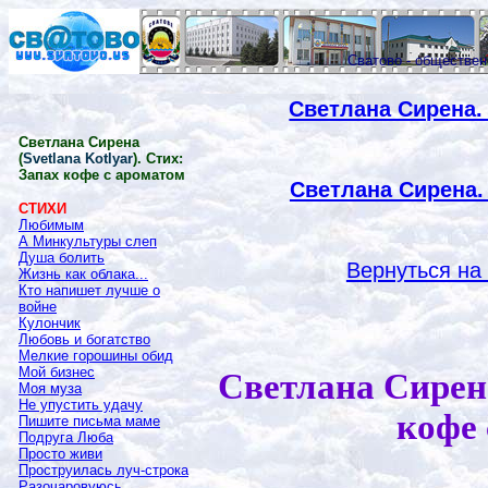
Сватово - обществе
Светлана Сирена.
Светлана Сирена
(
Svetlana Kotlyar
). Стих:
Запах кофе с ароматом
Светлана Сирена.
СТИХИ
Любимым
А Минкультуры слеп
Душа болить
Вернуться на
Жизнь как облака...
Кто напишет лучше о
войне
Кулончик
Любовь и богатство
Мелкие горошины обид
Мой бизнес
Светлана Сирена
Моя муза
Не упустить удачу
кофе 
Пишите письма маме
Подруга Люба
Просто живи
Проструилась луч-строка
Разочаровуюсь