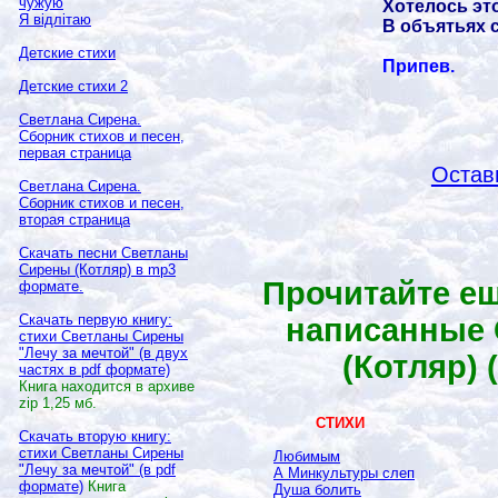
чужую
Хотелось это
Я відлітаю
В объятьях с
Детские стихи
Припев.
Детские стихи 2
Светлана Сирена.
Сборник стихов и песен,
первая страница
Остав
Светлана Сирена.
Сборник стихов и песен,
вторая страница
Скачать песни Светланы
Сирены (Котляр) в
mp3
Прочитайте ещ
формате.
Скачать первую книгу:
написанные 
стихи Светланы Сирены
"Лечу за мечтой" (в двух
(Котляр)
частях в
pdf
формате)
Книга находится в архиве
zip
1,25 мб.
СТИХИ
Скачать вторую книгу:
стихи Светланы Сирены
Любимым
"Лечу за мечтой" (в
pdf
А Минкультуры слеп
формате)
Книга
Душа болить