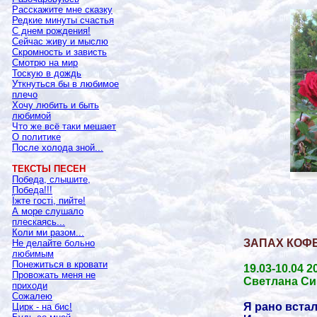
Расскажите мне сказку
Редкие минуты счастья
С днем рождения!
Сейчас живу и мыслю
Скромность и зависть
Смотрю на мир
Тоскую в дождь
Уткнуться бы в любимое
плечо
Хочу любить и быть
любимой
Что же всё таки мешает
О политике
После холода зной...
ТЕКСТЫ ПЕСЕН
Победа, слышите,
Победа!!!
Їжте гості, пийте!
А море слушало
плескаясь...
Коли ми разом...
ЗАПАХ КОФЕ
Не делайте больно
любимым
Понежиться в кровати
19.03-10.04 2
Провожать меня не
Светлана Си
приходи
Сожалею
Я рано встал,
Цирк - на бис!