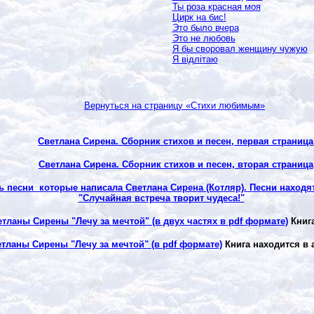
Ты роза красная моя
Цирк на бис!
Это было вчера
Это не любовь
Я бы своровал женщину чужую
Я відлітаю
Вернуться на страницу «Стихи любимым»
Светлана Сирена. Сборник стихов и песен, первая страница
Светлана Сирена. Сборник стихов и песен, вторая страница
ь песни которые написала Светлана Сирена (Котляр). Песни находя
"Случайная встреча творит чудеса!"
етланы Сирены "Лечу за мечтой" (в двух частях в
pdf
формате)
Книга
етланы Сирены "Лечу за мечтой" (в
pdf
формате)
Книга находится в