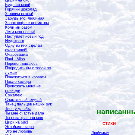
Цирк - на бис!
Будь со мной
Горячий шоколад
З новим роком!
Забудь его, любимая
Запах кофе с ароматом
Коли ми разом
Лети моя песня!
Наступает новый год
Недотрога
Одну из них сделай
счастливой!
Очаровашка
Пані -
Miss
Перевоплощаюсь
Побродить бы с тобой по
лужам
Понежиться в кровати
После холода
Провожать меня не
приходи
Сожалею
Счастливый случай
Танец пальцев наших рук
Твоя у улыбка
написанны
Ты мне счастье дала
Ты роза красная моя
Цирк на бис!
СТИХИ
Это было вчера
Это не любовь
Любимым