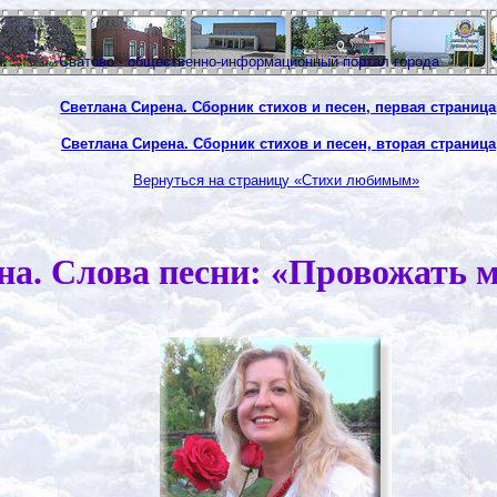
Сватово - общественно-информационный портал города
Светлана Сирена. Сборник стихов и песен, первая страница
Светлана Сирена. Сборник стихов и песен, вторая страница
Вернуться на страницу «Стихи любимым»
на. Слова песни: «Провожать м