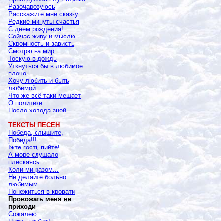
Разочаровуюсь
Расскажите мне сказку
Редкие минуты счастья
С днем рождения!
Сейчас живу и мыслю
Скромность и зависть
Смотрю на мир
Тоскую в дождь
Уткнуться бы в любимое
плечо
Хочу любить и быть
любимой
Что же всё таки мешает
О политике
После холода зной...
ТЕКСТЫ ПЕСЕН
Победа, слышите,
Победа!!!
Їжте гості, пийте!
А море слушало
плескаясь...
Коли ми разом...
Не делайте больно
любимым
Понежиться в кровати
Провожать меня не
приходи
Сожалею