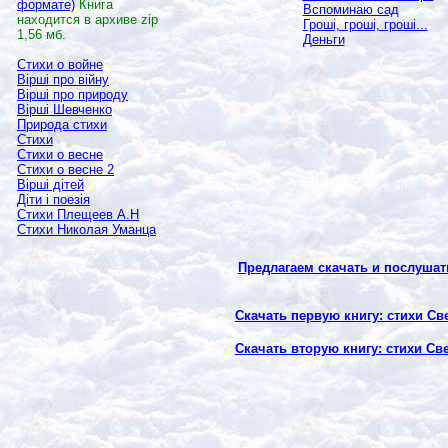
формате)
Книга
Вспоминаю сад
находится в архиве
zip
Гроші, гроші, гроші...
1,56 мб.
Деньги
Стихи о войне
Вірші про війну
Вірші про природу
Вірші Шевченко
Природа стихи
Стихи
Стихи о весне
Стихи о весне 2
Вірші дітей
Діти і поезія
Стихи Плещеев А.Н
Стихи Николая Уманца
Предлагаем скачать и послушат
Скачать первую книгу: стихи Св
Скачать вторую книгу: стихи Св