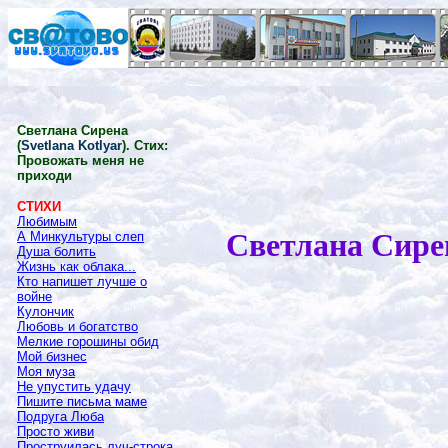
Светлана Сирена
(
Svetlana Kotlyar
). Стих:
Провожать меня не
приходи
СТИХИ
Любимым
Светлана Сире
А Минкультуры слеп
Душа болить
Жизнь как облака...
Кто напишет лучше о
войне
Кулончик
Любовь и богатство
Мелкие горошины обид
Мой бизнес
Моя муза
Не упустить удачу
Пишите письма маме
Подруга Люба
Просто живи
Проструилась луч-строка