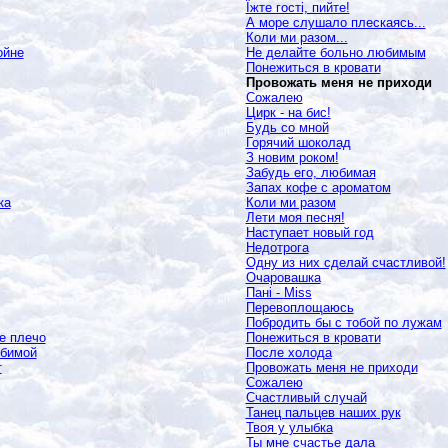
Їжте гості, пийте!
А море слушало плескаясь...
Коли ми разом...
ойне
Не делайте больно любимым
Понежиться в кровати
Провожать меня не приходи
Сожалею
Цирк - на бис!
Будь со мной
Горячий шоколад
З новим роком!
Забудь его, любимая
Запах кофе с ароматом
ка
Коли ми разом
Лети моя песня!
Наступает новый год
Недотрога
Одну из них сделай счастливой!
Очаровашка
Пані -
Miss
Перевоплощаюсь
Побродить бы с тобой по лужам
е плечо
Понежиться в кровати
юбимой
После холода
т
Провожать меня не приходи
Сожалею
Счастливый случай
Танец пальцев наших рук
Твоя у улыбка
Ты мне счастье дала