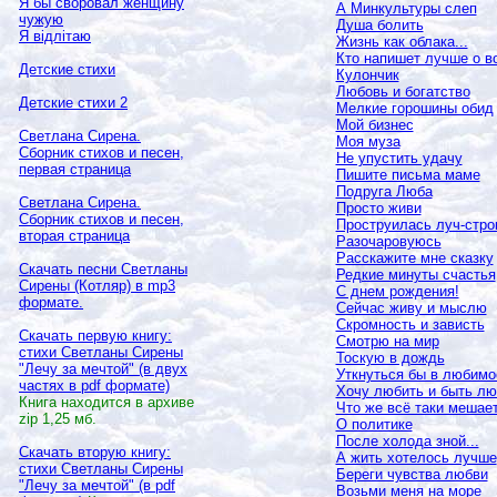
Я бы своровал женщину
А Минкультуры слеп
чужую
Душа болить
Я відлітаю
Жизнь как облака...
Кто напишет лучше о в
Детские стихи
Кулончик
Любовь и богатство
Детские стихи 2
Мелкие горошины обид
Мой бизнес
Светлана Сирена.
Моя муза
Сборник стихов и песен,
Не упустить удачу
первая страница
Пишите письма маме
Подруга Люба
Светлана Сирена.
Просто живи
Сборник стихов и песен,
Проструилась луч-стро
вторая страница
Разочаровуюсь
Расскажите мне сказку
Скачать песни Светланы
Редкие минуты счастья
Сирены (Котляр) в
mp3
С днем рождения!
формате.
Сейчас живу и мыслю
Скромность и зависть
Скачать первую книгу:
Смотрю на мир
стихи Светланы Сирены
Тоскую в дождь
"Лечу за мечтой" (в двух
Уткнуться бы в любимо
частях в
pdf
формате)
Хочу любить и быть л
Книга находится в архиве
Что же всё таки мешае
zip
1,25 мб.
О политике
После холода зной...
Скачать вторую книгу:
А жить хотелось лучше
стихи Светланы Сирены
Береги чувства любви
"Лечу за мечтой" (в
pdf
Возьми меня на море