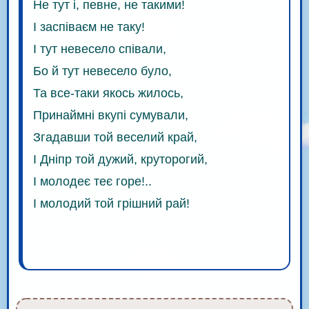
Не тут і, певне, не такими!
І заспіваєм не таку!
І тут невесело співали,
Бо й тут невесело було,
Та все-таки якось жилось,
Принаймні вкупі сумували,
Згадавши той веселий край,
І Дніпр той дужий, круторогий,
І молодеє теє горе!..
І молодий той грішний рай!