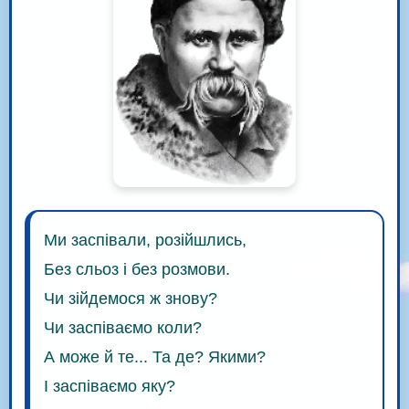
Ми заспівали, розійшлись,
Без сльоз і без розмови.
Чи зійдемося ж знову?
Чи заспіваємо коли?
А може й те... Та де? Якими?
І заспіваємо яку?