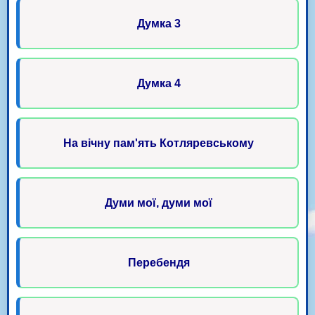
Думка 3
Думка 4
На вічну пам'ять Котляревському
Думи мої, думи мої
Перебендя