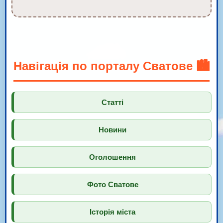
Навігація по порталу Сватове 🏙️
Статті
Новини
Оголошення
Фото Сватове
Історія міста