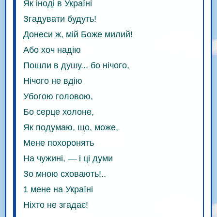
Як іноді в Україні
Згадувати будуть!
Донеси ж, мій Боже милий!
Або хоч надію
Пошли в душу... бо нічого,
Нічого не вдію
Убогою головою,
Бо серце холоне,
Як подумаю, що, може,
Мене похоронять
На чужині, — і ці думи
Зо мною сховають!..
1 мене на Україні
Ніхто не згадає!