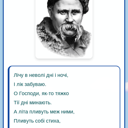
Лічу в неволі дні і ночі,
І лік забуваю.
О Господи, як-то тяжко
Тії дні минають.
А літа пливуть меж ними,
Пливуть собі стиха,