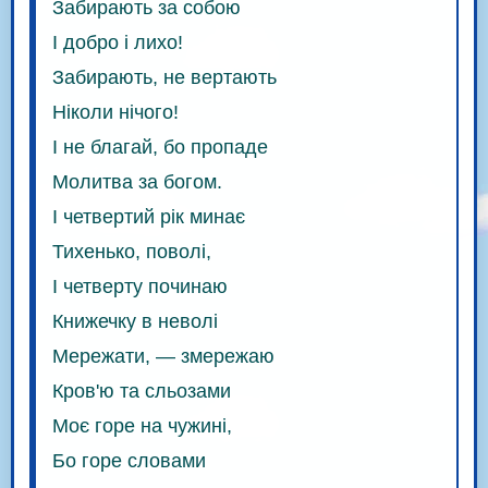
Забирають за собою
І добро і лихо!
Забирають, не вертають
Ніколи нічого!
І не благай, бо пропаде
Молитва за богом.
І четвертий рік минає
Тихенько, поволі,
І четверту починаю
Книжечку в неволі
Мережати, — змережаю
Кров'ю та сльозами
Моє горе на чужині,
Бо горе словами