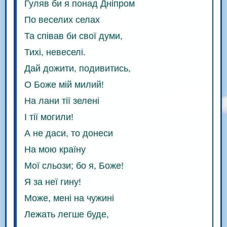
Гуляв би я понад Дніпром
По веселих селах
Та співав би свої думи,
Тихі, невеселі.
Дай дожити, подивитись,
О Боже мій милий!
На лани тії зелені
І тії могили!
А не даси, то донеси
На мою країну
Мої сльози; бо я, Боже!
Я за неї гину!
Може, мені на чужині
Лежать легше буде,