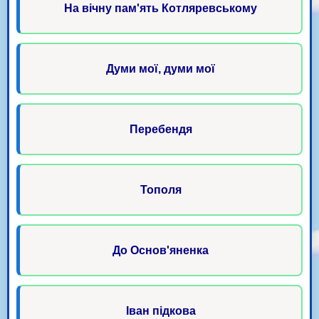
На вічну пам'ять Котляревському
Думи мої, думи мої
Перебендя
Тополя
До Основ'яненка
Іван підкова