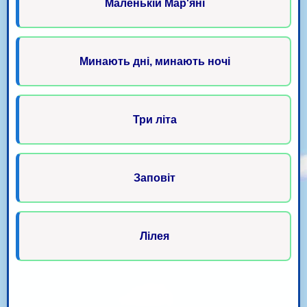
Маленькій Мар'яні
Минають дні, минають ночі
Три літа
Заповіт
Лілея