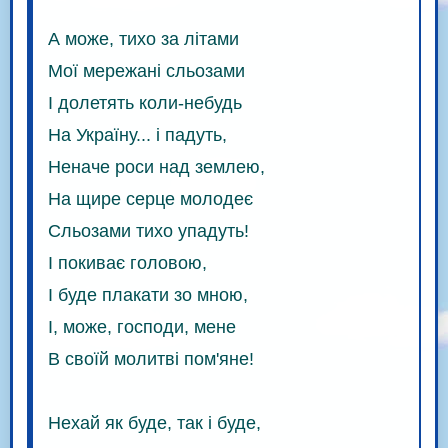
А може, тихо за літами
Мої мережані сльозами
І долетять коли-небудь
На Україну... і падуть,
Неначе роси над землею,
На щире серце молодеє
Сльозами тихо упадуть!
І покиває головою,
І буде плакати зо мною,
І, може, господи, мене
В своїй молитві пом'яне!
Нехай як буде, так і буде,