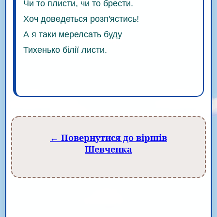
Чи то плисти, чи то брести.
Хоч доведеться розп'ястись!
А я таки мерелсать буду
Тихенько білії листи.
← Повернутися до віршів
Шевченка