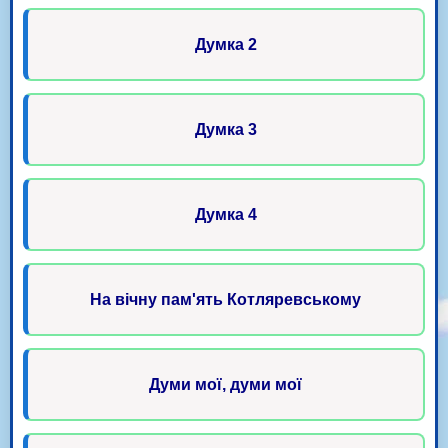
Думка 2
Думка 3
Думка 4
На вічну пам'ять Котляревському
Думи мої, думи мої