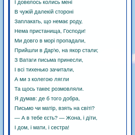
І довелось колись мені
В чужій далекій стороні
Заплакать, що немає роду,
Нема пристанища, Господи!
Ми довго в морі пропадали,
Прийшли в Дар'ю, на якор стали;
З Ватаги письма принесли,
І всі тихенько зачитали,
А ми з колегою лягли
Та щось такеє розмовляли.
Я думав: де б того добра,
Письмо чи матір, взять на світі?
— А в тебе єсть? — Жона, і діти,
І дом, і мати, і сестра!