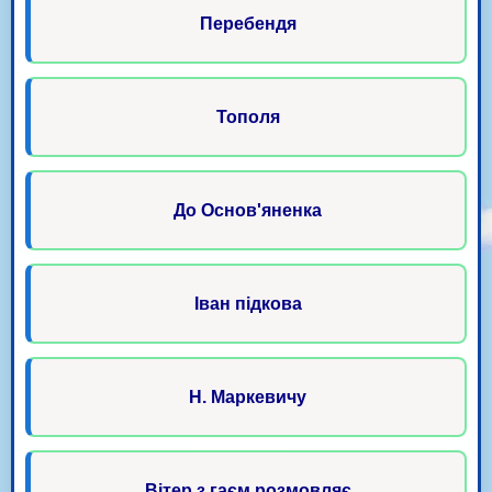
Перебендя
Тополя
До Основ'яненка
Іван підкова
Н. Маркевичу
Вітер з гаєм розмовляє