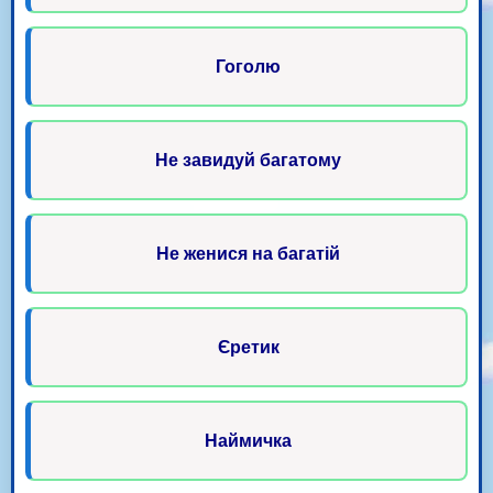
Гоголю
Не завидуй багатому
Не женися на багатій
Єретик
Наймичка