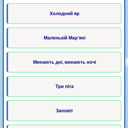
Холодний яр
Маленькій Мар'яні
Минають дні, минають ночі
Три літа
Заповіт