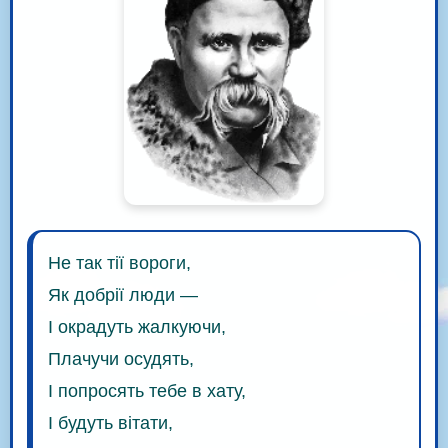
Не так тії вороги,
Як добрії люди —
І окрадуть жалкуючи,
Плачучи осудять,
І попросять тебе в хату,
І будуть вітати,