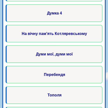
Думка 4
На вічну пам'ять Котляревському
Думи мої, думи мої
Перебендя
Тополя