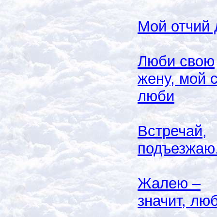
Мой отчий
Люби свою
жену, мой 
люби
Встречай,
подъезжаю.
Жалею –
значит, лю