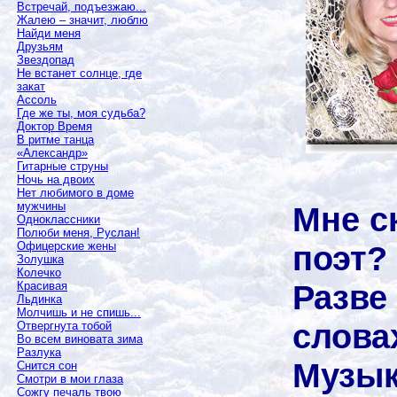
Встречай, подъезжаю...
Жалею – значит, люблю
Найди меня
Друзьям
Звездопад
Не встанет солнце, где
закат
Ассоль
Где же ты, моя судьба?
Доктор Время
В ритме танца
«Александр»
Гитарные струны
Ночь на двоих
Нет любимого в доме
мужчины
Мне с
Одноклассники
Полюби меня, Руслан!
поэт?
Офицерские жены
Золушка
Колечко
Разве 
Красивая
Льдинка
Молчишь и не спишь...
слова
Отвергнута тобой
Во всем виновата зима
Разлука
Музык
Снится сон
Смотри в мои глаза
Сожгу печаль твою