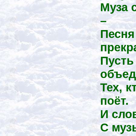
Муза 
–
Песня
прекр
Пусть
объед
Тех, 
поёт.
И сло
С муз