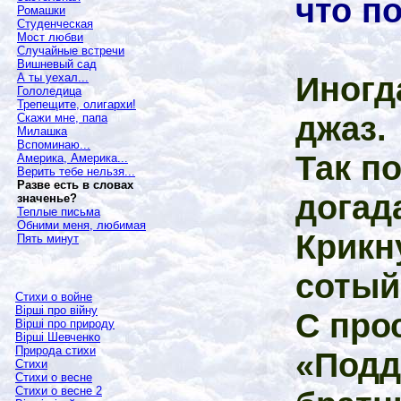
что п
Ромашки
Студенческая
Мост любви
Случайные встречи
Вишневый сад
Иногда
А ты уехал...
Гололедица
Трепещите, олигархи!
джаз.
Скажи мне, папа
Милашка
Вспоминаю...
Так п
Америка, Америка...
Верить тебе нельзя...
Разве есть в словах
догада
значенье?
Теплые письма
Обними меня, любимая
Крикн
Пять минут
сотый
Стихи о войне
Вірші про війну
С про
Вірші про природу
Вірші Шевченко
Природа стихи
«Подд
Стихи
Стихи о весне
Стихи о весне 2