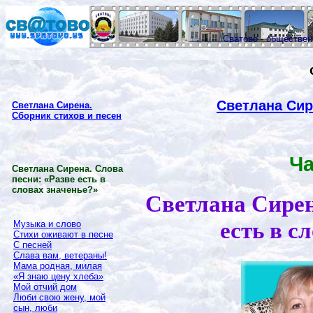
Сватово - обществе
Светлана Сир
Светлана Сирена.
Сборник стихов и песен
Ча
Светлана Сирена. Слова
песни: «Разве есть в
словах значенье?»
Светлана Сирен
есть в с
Музыка и слово
Стихи оживают в песне
С песней
Слава вам, ветераны!
Мама родная, милая
«Я знаю цену хлеба»
Мой отчий дом
Люби свою жену, мой
сын, люби