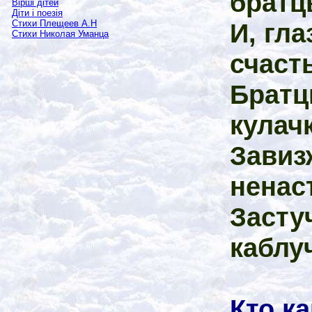
братц
Вірші дітей
Діти і поезія
И, гла
Стихи Плещеев А.Н
Стихи Николая Уманца
счаст
Братц
кулач
Завиз
ненас
Засту
каблу
Кто ка