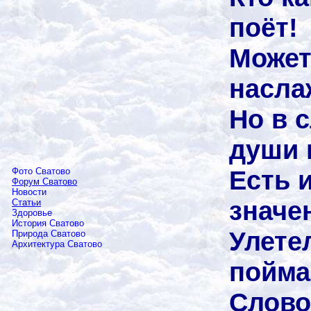
поёт!
Может
насла
Но в 
души 
Есть и
Фото Сватово
Форум Сватово
Новости
значе
Статьи
Здоровье
История Сватово
Улете
Природа Сватово
Архитектура Сватово
пойма
Слово