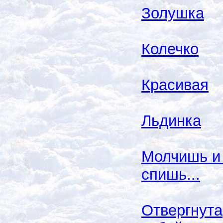
Золушка
Колечко
Красивая
Льдинка
Молчишь и
спишь...
Отвергнута