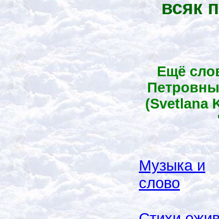
всяк 
Ещё сло
Петровны
(Svetlana K
Музыка и
слово
Стихи ожи