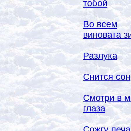
тобой
Во всем
виновата з
Разлука
Снится сон
Смотри в м
глаза
Сожгу печа