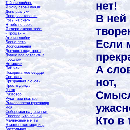
нет!
Тайная любовь
Я хочу своей любви
День разлуки
В ней
Пора расставания
Розы на снегу
Я тебе не верю
творе
Я вчера сказал тебе:
«Прощай!»
Агония любви
Если 
Бабье лето
Воспоминания
Девчонка-недотрога
прекр
Лучше все оставить в
прошлом
Не молчи
А сло
Пей чай!
Покорила мое сердце
Светлана
нот,
Призрачная любовь
Просто дождь
Гроза
Смысл
Разговор
Руки твои нежные
Рыжеволосая красавица
ужасн
моя
Соберемся на девичник
Спасибо, что зашли!
Кто в 
Малиновые мечты
Я маленькая модница
Застольная