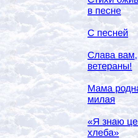
в песне
С песней
Слава вам,
ветераны!
Мама родн
милая
«Я знаю це
хлеба»