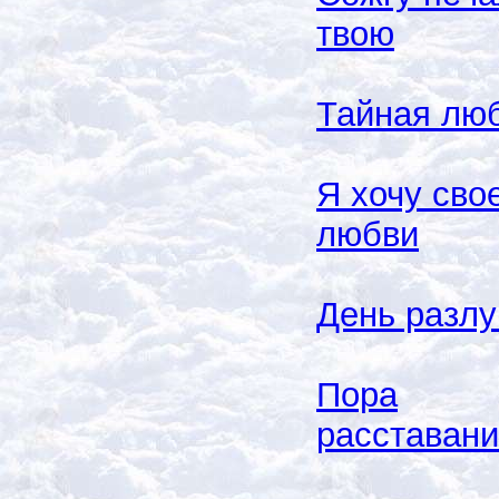
твою
Тайная лю
Я хочу сво
любви
День разлу
Пора
расставан