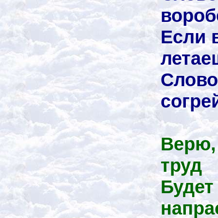
вороб
Если 
летае
Слово
согре
Верю,
труд
Будет
напра