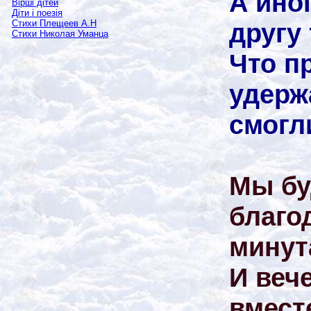
А иног
Вірші дітей
Діти і поезія
другу 
Стихи Плещеев А.Н
Стихи Николая Уманца
Что п
удерж
смогл
Мы б
благо
минут
И веч
вмест