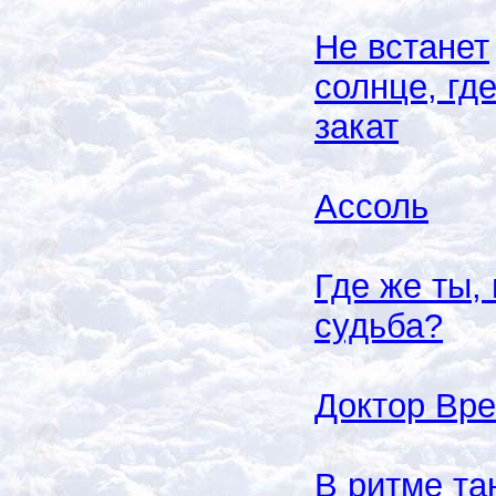
Не встанет
солнце, гд
закат
Ассоль
Где же ты,
судьба?
Доктор Вр
В ритме та