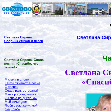
Сватово - обществе
Светлана Сир
Светлана Сирена.
Сборник стихов и песен
Ча
Светлана Сирена. Слова
песни: «Спасибо, что
зашли!»
Светлана Си
«Спасиб
Музыка и слово
Стихи оживают в песне
С песней
Слава вам, ветераны!
Мама родная, милая
«Я знаю цену хлеба»
Мой отчий дом
Люби свою жену, мой
сын, люби