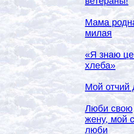
ветераны!
Мама родн
милая
«Я знаю це
хлеба»
Мой отчий
Люби свою
жену, мой 
люби