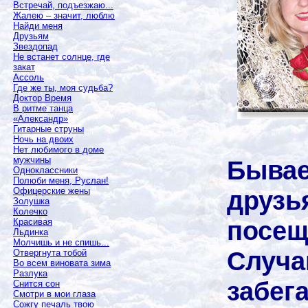
Встречай, подъезжаю...
Жалею – значит, люблю
Найди меня
Друзьям
Звездопад
Не встанет солнце, где
закат
Ассоль
Где же ты, моя судьба?
Доктор Время
В ритме танца
«Александр»
Гитарные струны
Ночь на двоих
Нет любимого в доме
мужчины
Бывае
Одноклассники
Полюби меня, Руслан!
друзь
Офицерские жены
Золушка
Колечко
посещ
Красивая
Льдинка
Молчишь и не спишь...
Случа
Отвергнута тобой
Во всем виновата зима
Разлука
забег
Снится сон
Смотри в мои глаза
Сожгу печаль твою