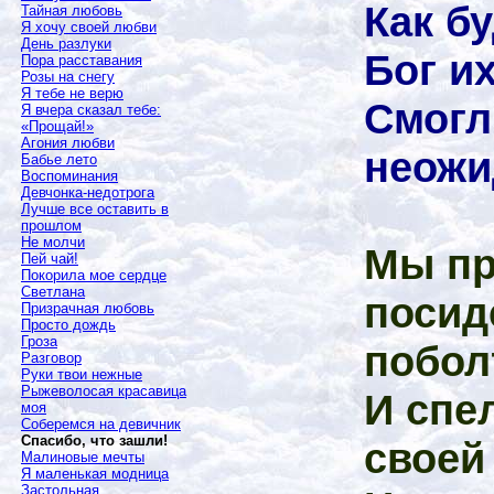
Как б
Тайная любовь
Я хочу своей любви
День разлуки
Бог и
Пора расставания
Розы на снегу
Я тебе не верю
Смогл
Я вчера сказал тебе:
«Прощай!»
Агония любви
неожи
Бабье лето
Воспоминания
Девчонка-недотрога
Лучше все оставить в
прошлом
Не молчи
Мы пр
Пей чай!
Покорила мое сердце
Светлана
посид
Призрачная любовь
Просто дождь
Гроза
побол
Разговор
Руки твои нежные
Рыжеволосая красавица
И спе
моя
Соберемся на девичник
Спасибо, что зашли!
своей
Малиновые мечты
Я маленькая модница
Застольная