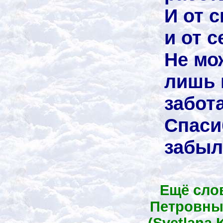
И от с
и от с
Не мо
лишь 
забота
Спаси
забыл
Ещё сло
Петровны
(Svetlana K