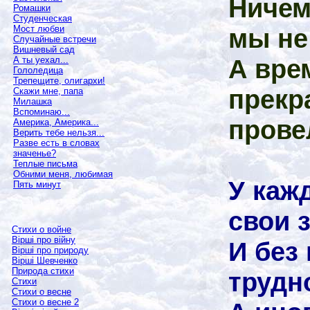
Ничем
Ромашки
Студенческая
мы не
Мост любви
Случайные встречи
Вишневый сад
А вре
А ты уехал...
Гололедица
Трепещите, олигархи!
прекр
Скажи мне, папа
Милашка
Вспоминаю...
прове
Америка, Америка...
Верить тебе нельзя...
Разве есть в словах
значенье?
Теплые письма
Обними меня, любимая
У каж
Пять минут
свои 
Стихи о войне
Вірші про війну
И без
Вірші про природу
Вірші Шевченко
Природа стихи
трудн
Стихи
Стихи о весне
Стихи о весне 2