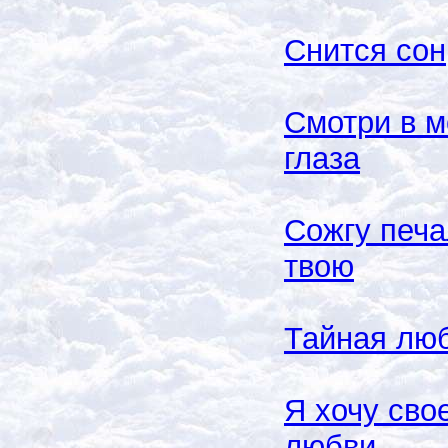
Снится сон
Смотри в м
глаза
Сожгу печа
твою
Тайная лю
Я хочу сво
любви