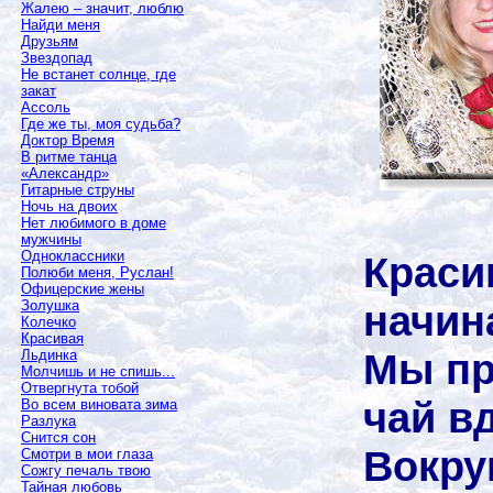
Жалею – значит, люблю
Найди меня
Друзьям
Звездопад
Не встанет солнце, где
закат
Ассоль
Где же ты, моя судьба?
Доктор Время
В ритме танца
«Александр»
Гитарные струны
Ночь на двоих
Нет любимого в доме
мужчины
Одноклассники
Краси
Полюби меня, Руслан!
Офицерские жены
начин
Золушка
Колечко
Красивая
Мы пр
Льдинка
Молчишь и не спишь...
Отвергнута тобой
чай в
Во всем виновата зима
Разлука
Снится сон
Вокру
Смотри в мои глаза
Сожгу печаль твою
Тайная любовь