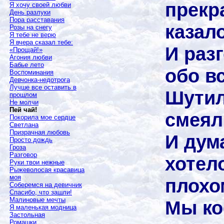
прекр
Я хочу своей любви
День разлуки
Пора расставания
казал
Розы на снегу
Я тебе не верю
Я вчера сказал тебе:
И раз
«Прощай!»
Агония любви
Бабье лето
обо в
Воспоминания
Девчонка-недотрога
Лучше все оставить в
Шутил
прошлом
Не молчи
Пей чай!
смеял
Покорила мое сердце
Светлана
Призрачная любовь
И дум
Просто дождь
Гроза
Разговор
хотел
Руки твои нежные
Рыжеволосая красавица
моя
плохо
Соберемся на девичник
Спасибо, что зашли!
Малиновые мечты
Мы ко
Я маленькая модница
Застольная
Ромашки