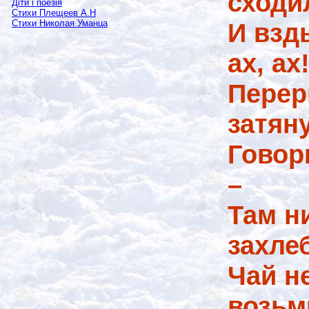
сходи
Діти і поезія
Стихи Плещеев А.Н
И взд
Стихи Николая Уманца
ах, ах
Перер
затяну
Говор
–
Там н
захле
Чай не
возьм