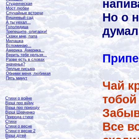
напив
Студенческая
Мост любви
Но о 
Случайные встречи
Вишневый сад
А ты уехал...
думал
Гололедица
Трепещите, олигархи!
Скажи мне, папа
Милашка
Вспоминаю...
Америка, Америка...
Припе
Верить тебе нельзя...
Разве есть в словах
значенье?
Теплые письма
Обними меня, любимая
Пять минут
Чай к
тобой
Стихи о войне
Вірші про війну
Вірші про природу
Забыв
Вірші Шевченко
Природа стихи
Стихи
Все во
Стихи о весне
Стихи о весне 2
Вірші дітей