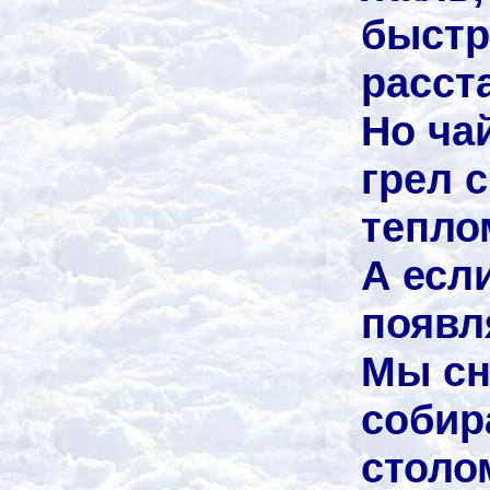
быстр
расст
Но ча
грел 
тепло
А есл
появл
Мы сн
собир
столо