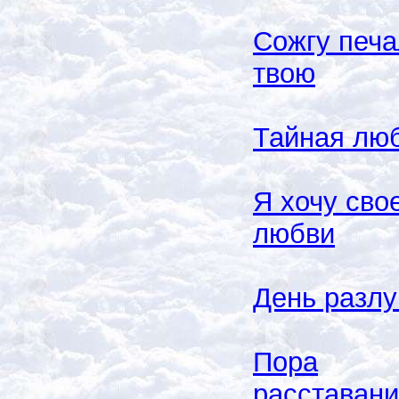
Сожгу печа
твою
Тайная лю
Я хочу сво
любви
День разлу
Пора
расставан