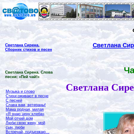
Сватово - обществе
Светлана Сир
Светлана Сирена.
Сборник стихов и песен
Ча
Светлана Сирена. Слова
песни: «Пей чай!»
Светлана Сире
Музыка и слово
Стихи оживают в песне
С песней
Слава вам, ветераны!
Мама родная, милая
«Я знаю цену хлеба»
Мой отчий дом
Люби свою жену, мой
сын, люби
Встречай, подъезжаю...