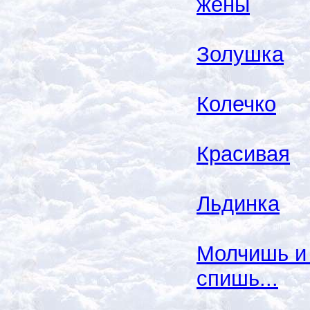
жены
Золушка
Колечко
Красивая
Льдинка
Молчишь и
спишь...