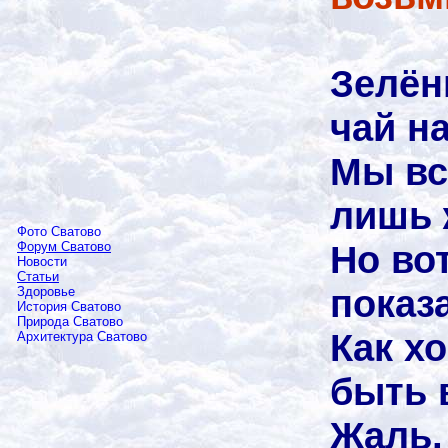
Зелён
чай н
Мы вс
лишь 
Фото Сватово
Но во
Форум Сватово
Новости
Статьи
показ
Здоровье
История Сватово
Природа Сватово
Как х
Архитектура Сватово
быть 
Жаль,