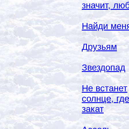
значит, лю
Найди мен
Друзьям
Звездопад
Не встанет
солнце, гд
закат