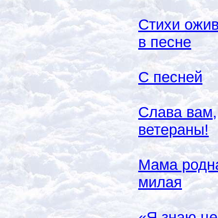
Стихи ожи
в песне
С песней
Слава вам,
ветераны!
Мама родн
милая
«Я знаю це