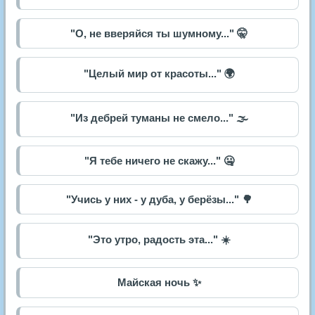
"О, не вверяйся ты шумному..." 🤫
"Целый мир от красоты..." 🌍
"Из дебрей туманы не смело..." 🌫️
"Я тебе ничего не скажу..." 🤐
"Учись у них - у дуба, у берёзы..." 🌳
"Это утро, радость эта..." ☀️
Майская ночь ✨