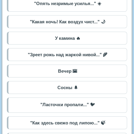
"Опять незримые усилья..." ☀️
"Какая ночь! Как воздух чист..." 🌙
У камина 🔥
"Зреет рожь над жаркой нивой..." 🌾
Вечер 🌇
Сосны 🌲
"Ласточки пропали..." 🐦
"Как здесь свежо под липою..." 🍃