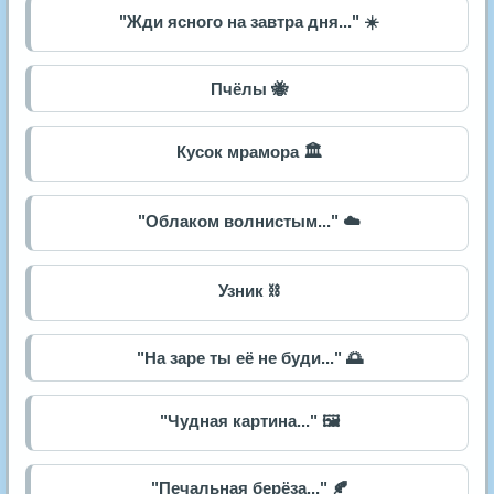
"Жди ясного на завтра дня..." ☀️
Пчёлы 🐝
Кусок мрамора 🏛️
"Облаком волнистым..." ☁️
Узник ⛓️
"На заре ты её не буди..." 🌅
"Чудная картина..." 🖼️
"Печальная берёза..." 🍂