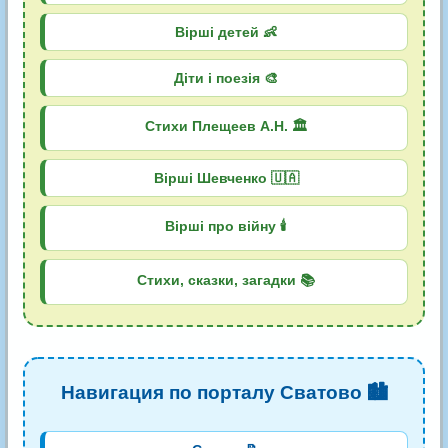
Вірші детей 👶
Діти і поезія 🎨
Стихи Плещеев А.Н. 🏛️
Вірші Шевченко 🇺🇦
Вірші про війну 🕯️
Стихи, сказки, загадки 📚
Навигация по порталу Сватово 🏙️