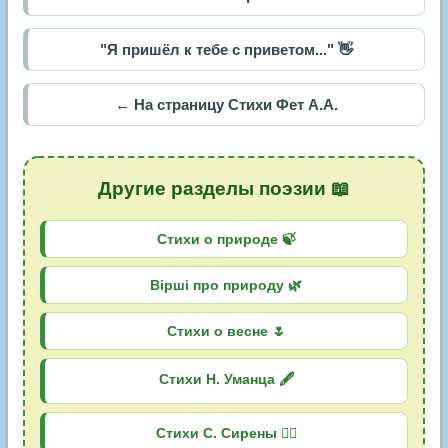
"Я пришёл к тебе с приветом..." 👋
← На страницу Стихи Фет А.А.
Другие разделы поэзии 📖
Стихи о природе 🍃
Вірші про природу 🌿
Стихи о весне 🌷
Стихи Н. Уманца 🖋️
Стихи С. Сирены 🧜‍♀️