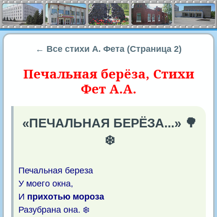
← Все стихи А. Фета (Страница 2)
Печальная берёза, Стихи
Фет А.А.
«ПЕЧАЛЬНАЯ БЕРЁЗА...» 🌳
❄️
Печальная береза
У моего окна,
И
прихотью мороза
Разубрана она. ❄️