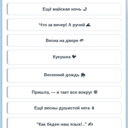
Ещё майская ночь 🌙
Что за вечер! А ручей 🌊
Весна на дворе 🌱
Кукушка 🐦
Весенний дождь 🌦️
Пришла, — и тает все вокруг 🌸
Ещё весны душистой нега 🌷
"Как беден наш язык!.." ✍️