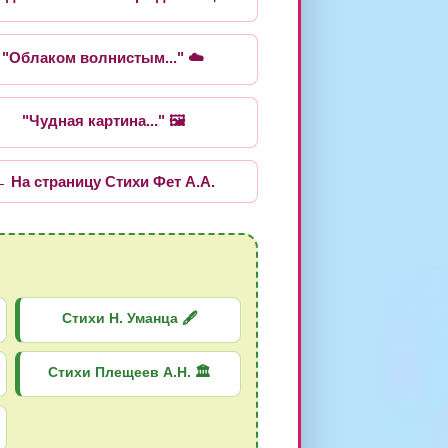
"Облаком волнистым..." ☁️
"Чудная картина..." 🖼️
 На страницу Стихи Фет А.А.
Стихи Н. Уманца 🖋️
Стихи Плещеев А.Н. 🏛️