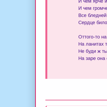
И чем ярче и
И чем громч
Все бледней
Сердце било
Оттого-то на
На ланитах 
Не буди ж ты
На заре она 