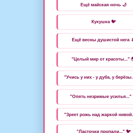
Ещё майская ночь 🌙
Кукушка 🐦
Ещё весны душистой нега 
"Целый мир от красоты..." 
"Учись у них - у дуба, у берёзы..
"Опять незримые усилья..." 
"Зреет рожь над жаркой нивой..
"Ласточки пропали..." 🐦