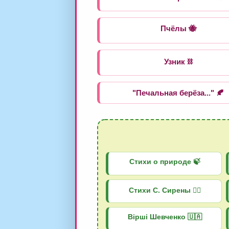
Пчёлы 🐝
Узник ⛓️
"Печальная берёза..." 🍂
Стихи о природе 🍃
Стихи С. Сирены 🧜‍♀️
Вірші Шевченко 🇺🇦