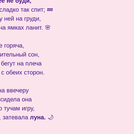
ее не буди,
сладко так спит; 💤
 ней на груди,
а ямках ланит. 🌸
е горяча,
мительный сон,
 бегут на плеча
с обеих сторон.
на ввечеру
 сидела она
 тучам игру,
, затевала
луна.
🌙