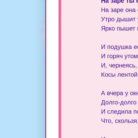
На заре ты 
На заре она 
Утро дышит у
Ярко пышет н
И подушка е
И горяч уто
И, чернеясь,
Косы лентой 
А вчера у ок
Долго-долго
И следила по
Что, скользя