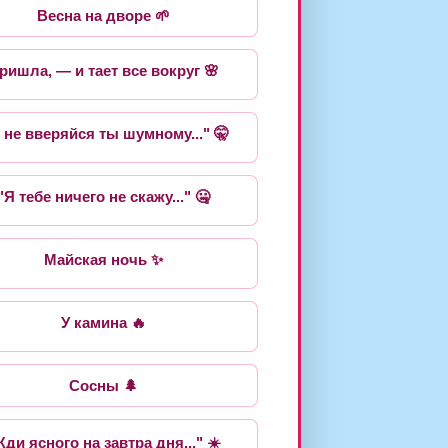
Весна на дворе 🌱
ришла, — и тает все вокруг 🌸
, не вверяйся ты шумному..." 🤫
"Я тебе ничего не скажу..." 🤐
Майская ночь ✨
У камина 🔥
Сосны 🌲
Жди ясного на завтра дня..." ☀️