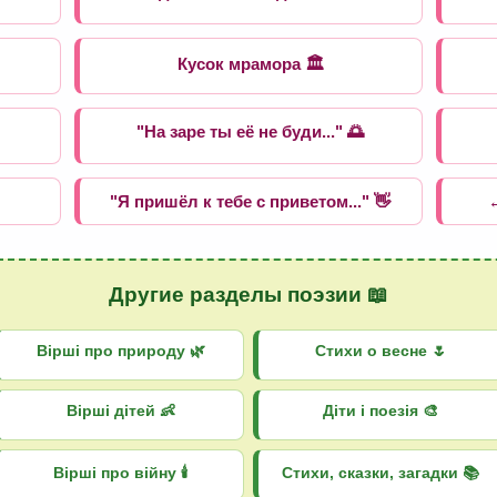
Кусок мрамора 🏛️
"На заре ты её не буди..." 🌅
"Я пришёл к тебе с приветом..." 👋
←
Другие разделы поэзии 📖
Вірші про природу 🌿
Стихи о весне 🌷
Вірші дітей 👶
Діти і поезія 🎨
Вірші про війну 🕯️
Стихи, сказки, загадки 📚