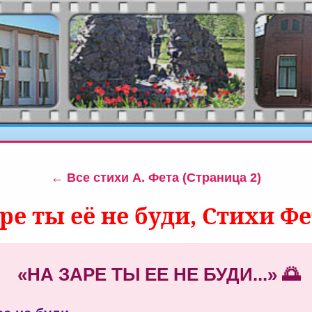
← Все стихи А. Фета (Страница 2)
ре ты её не буди, Стихи Фе
«НА ЗАРЕ ТЫ ЕЕ НЕ БУДИ...» 🌅