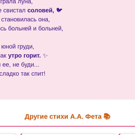
грала луна,
е свистал
соловей,
🐦
 становилась она,
сь больней и больней,
 юной груди,
так
утро горит.
✨
 ее, не буди...
сладко так спит!
Другие стихи А.А. Фета 📚