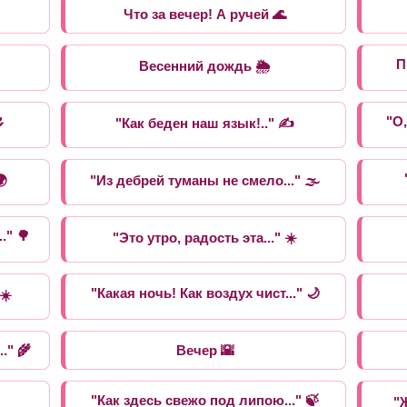
Что за вечер! А ручей 🌊
П
Весенний дождь 🌦️

"О
"Как беден наш язык!.." ✍️
🌍
"Из дебрей туманы не смело..." 🌫️
." 🌳
"Это утро, радость эта..." ☀️
"Какая ночь! Как воздух чист..." 🌙
☀️
." 🌾
Вечер 🌇
"Как здесь свежо под липою..." 🍃
"