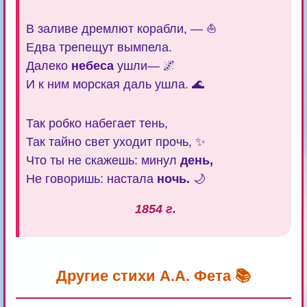
В заливе дремлют корабли, — ⛵
Едва трепещут вымпела.
Далеко
небеса
ушли— 🌌
И к ним морская даль ушла. 🌊
Так робко набегает тень,
Так тайно свет уходит прочь, ✨
Что ты не скажешь: минул
день,
Не говоришь: настала
ночь.
🌙
1854 г.
Другие стихи А.А. Фета 📚