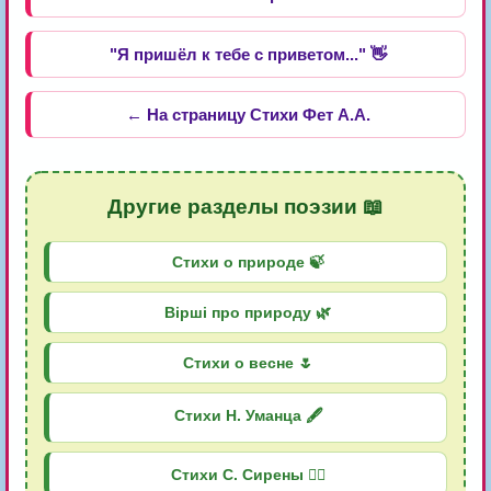
"Я пришёл к тебе с приветом..." 👋
← На страницу Стихи Фет А.А.
Другие разделы поэзии 📖
Стихи о природе 🍃
Вірші про природу 🌿
Стихи о весне 🌷
Стихи Н. Уманца 🖋️
Стихи С. Сирены 🧜‍♀️