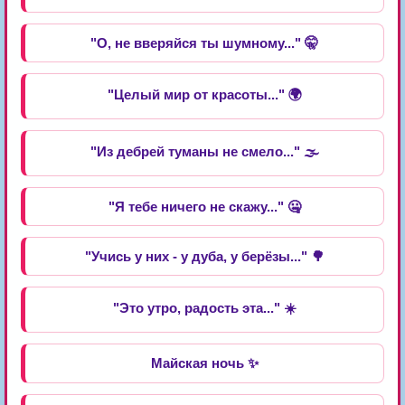
"О, не вверяйся ты шумному..." 🤫
"Целый мир от красоты..." 🌍
"Из дебрей туманы не смело..." 🌫️
"Я тебе ничего не скажу..." 🤐
"Учись у них - у дуба, у берёзы..." 🌳
"Это утро, радость эта..." ☀️
Майская ночь ✨