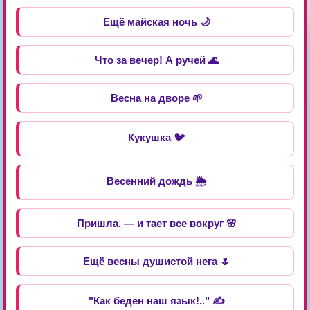
Ещё майская ночь 🌙
Что за вечер! А ручей 🌊
Весна на дворе 🌱
Кукушка 🐦
Весенний дождь 🌦️
Пришла, — и тает все вокруг 🌸
Ещё весны душистой нега 🌷
"Как беден наш язык!.." ✍️