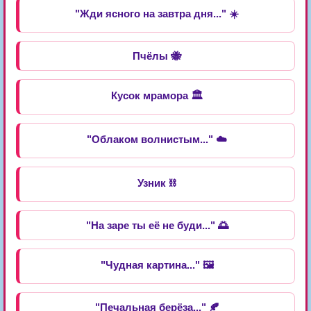
"Жди ясного на завтра дня..." ☀️
Пчёлы 🐝
Кусок мрамора 🏛️
"Облаком волнистым..." ☁️
Узник ⛓️
"На заре ты её не буди..." 🌅
"Чудная картина..." 🖼️
"Печальная берёза..." 🍂