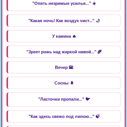
"Опять незримые усилья..." ☀️
"Какая ночь! Как воздух чист..." 🌙
У камина 🔥
"Зреет рожь над жаркой нивой..." 🌾
Вечер 🌇
Сосны 🌲
"Ласточки пропали..." 🐦
"Как здесь свежо под липою..." 🍃