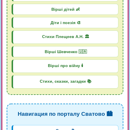
Вірші дітей 👶
Діти і поезія 🎨
Стихи Плещеев А.Н. 🏛️
Вірші Шевченко 🇺🇦
Вірші про війну 🕯️
Стихи, сказки, загадки 📚
Навигация по порталу Сватово 🏙️