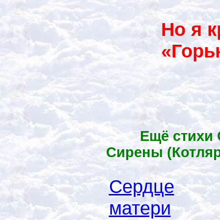
Но я к
«Горь
Ещё стихи
Сирены (Котляр
Сердце
матери