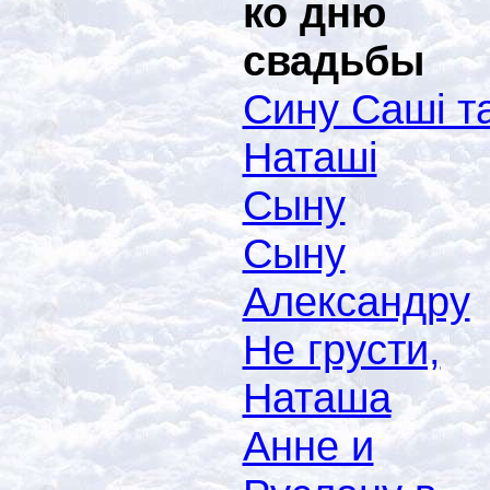
ко дню
свадьбы
Сину Саші т
Наташі
Сыну
Сыну
Александру
Не грусти,
Наташа
Анне и