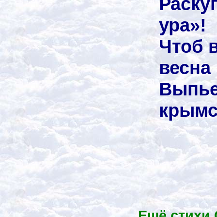
Раску
ура»!
Чтоб 
весна 
Выпь
крымс
Ещё стихи