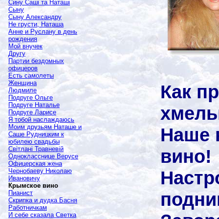
Сину Саші та Наташі
Сыну
Сыну Александру
Не грусти, Наташа
Анне и Руслану в день
рождения
Мой внучек
Другу
Партии бездомных
офицеров
Есть самолеты
Женщина
Как п
Людмиле
Подруге Ольге
Подруге Наталье
хмель
Подруге Ларисе
Я тобой наслаждаюсь
Моим друзьям Наташе и
Наше 
Саше Рудницким к
юбилею свадьбы
Світлані Травневій
вино!
Однокласснице Верусе
Офицерская жена
Настр
Чернобаеву Николаю
Ивановичу
Крымское вино
подни
Пианист
Скрипка и дудка Басня
Работничкам
И себе сказала Светка