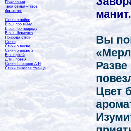
Завор
Пожелания
Твоя семья – твое
манит
богатство
Стихи о войне
Вірші про війну
Вірші про природу
Вірші Шевченко
Вы по
Природа стихи
Стихи
Стихи о весне
«Мерл
Стихи о весне 2
Вірші дітей
Діти і поезія
Разве
Стихи Плещеев А.Н
Стихи Николая Уманца
повез
Цвет 
арома
Изуми
прият