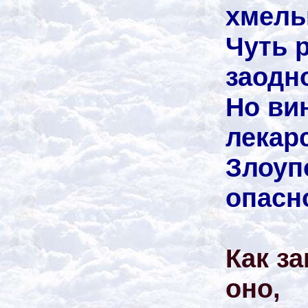
хмель
Чуть 
заодн
Но вин
лекарс
Злоуп
опасн
Как з
оно,