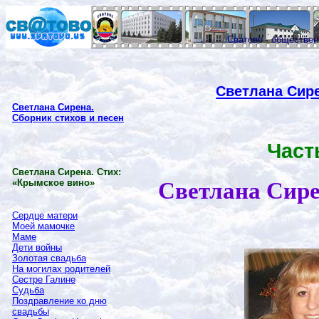
Сватово - обществе
Светлана Сире
Светлана Сирена.
Сборник стихов и песен
Част
Светлана Сирена. Стих:
«Крымское вино»
Светлана Сире
Сердце матери
Моей мамочке
Маме
Дети войны
Золотая свадьба
На могилах родителей
Сестре Галине
Судьба
Поздравление ко дню
свадьбы