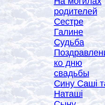
На могилах
родителей
Сестре
Галине
Судьба
Поздравлен
ко дню
свадьбы
Сину Саші т
Наташі
Сыну