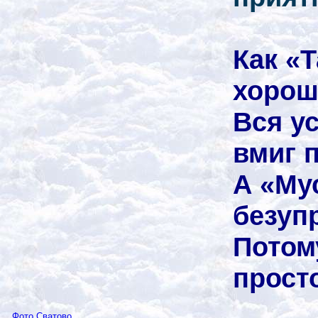
Как «
хорош
Вся у
вмиг 
А «Му
безуп
Потом
прост
Фото Сватово