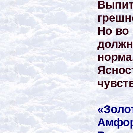
Выпит
грешн
Но во
должн
норма
Яснос
чувств
«Золо
Амфор