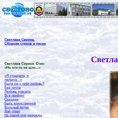
Светлана Сирена.
Сборник стихов и песен
Светла
Светлана Сирена. Стих:
«Но что-то не шло...»
«Я страдала, я
любила...»
Была ли у тебя любовь?
Без тепла
Любовь угасала
Все пройдет
Орхидеи
Быть единственной
Вольный ветер
Дай ответ
Не давай мне надежды