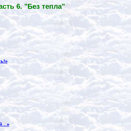
ть 6. "Без тепла"
сь!»
ай…»