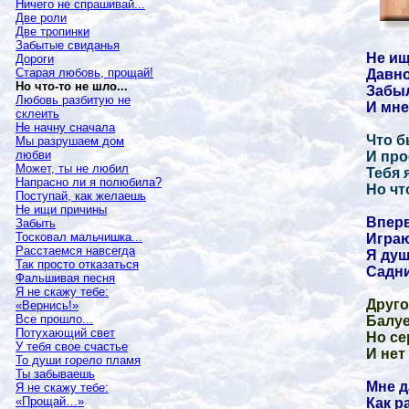
Ничего не спрашивай...
Две роли
Две тропинки
Забытые свиданья
Не ищ
Дороги
Старая любовь, прощай!
Давно
Но что-то не шло...
Забы
Любовь разбитую не
И мне
склеить
Не начну сначала
Что б
Мы разрушаем дом
любви
И про
Может, ты не любил
Тебя 
Напрасно ли я полюбила?
Но что
Поступай, как желаешь
Не ищи причины
Вперв
Забыть
Тосковал мальчишка...
Играю
Расстаемся навсегда
Я душ
Так просто отказаться
Садни
Фальшивая песня
Я не скажу тебе:
Друго
«Вернись!»
Все прошло...
Балуе
Потухающий свет
Но се
У тебя свое счастье
И нет
То души горело пламя
Ты забываешь
Мне д
Я не скажу тебе:
«Прощай…»
Как р