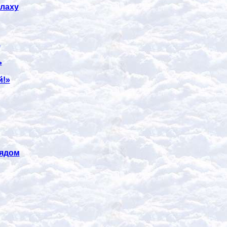
лаху
.
ь
й!»
рядом