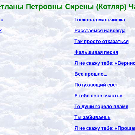
тланы Петровны Сирены (Котляр) Час
.»
Тосковал мальчишка...
?
Расстаемся навсегда
Так просто отказаться
Фальшивая песня
Я не скажу тебе: «Верни
Все прошло...
Потухающий свет
У тебя свое счастье
То души горело пламя
Ты забываешь
Я не скажу тебе: «Прощ