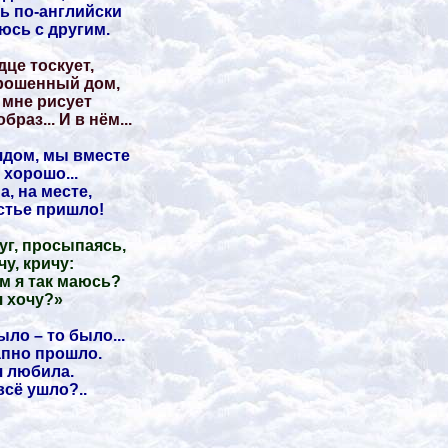
ь по-английски
сь с другим.
дце тоскует,
рошенный дом,
 мне рисует
браз... И в нём...
дом, мы вместе
 хорошо...
а, на месте,
стье пришло!
уг, просыпаясь,
чу, кричу:
м я так маюсь?
я хочу?»
ыло – то было...
пно прошло.
я любила.
всё ушло?..