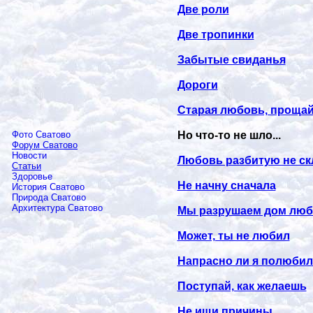
Две роли
Две тропинки
Забытые свиданья
Дороги
Старая любовь, прощай
Но что-то не шло...
Фото Сватово
Форум Сватово
Новости
Любовь разбитую не ск
Статьи
Здоровье
Не начну сначала
История Сватово
Природа Сватово
Архитектура Сватово
Мы разрушаем дом лю
Может, ты не любил
Напрасно ли я полюбил
Поступай, как желаешь
Не ищи причины