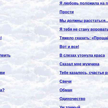
Я любовь положила на п
Прости
Мы должны расстаться..
Я тебя не стану вороват
!
Тяжело сказать: «Проща
Вот и все!
леить
В слезах утонула краса
Сказал мне мужчина
бви
Тебе казалось, счастье 
Свечи
а?
Обман
Одиночество
Ум точный