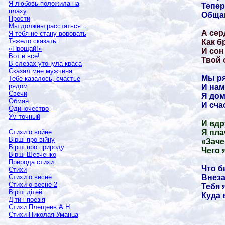
Я любовь положила на
Тепер
плаху
Общаю
Прости
Мы должны расстаться...
А сер
Я тебя не стану воровать
Тяжело сказать:
Как б
«Прощай!»
И сон
Вот и все!
Твой о
В слезах утонула краса
Сказал мне мужчина
Мы ря
Тебе казалось, счастье
рядом
И нам
Свечи
Я дом
Обман
И сча
Одиночество
Ум точный
И вдр
Я пла
Стихи о войне
Вірші про війну
«Заче
Вірші про природу
Чего 
Вірші Шевченко
Природа стихи
Что б
Стихи
Внеза
Стихи о весне
Стихи о весне 2
Тебя 
Вірші дітей
Куда 
Діти і поезія
Стихи Плещеев А.Н
Стихи Николая Уманца