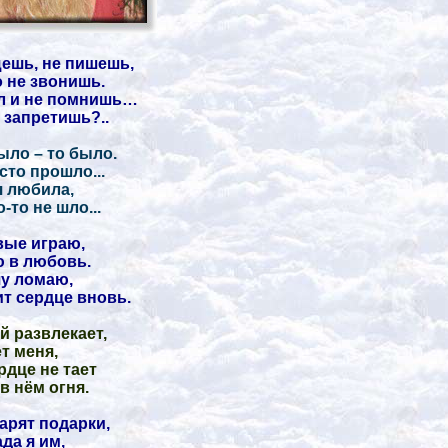
ешь, не пишешь,
 не звонишь.
л и не помнишь…
 запретишь?..
ыло – то было.
сто прошло...
я любила,
-то не шло...
ые играю,
 в любовь.
у ломаю,
т сердце вновь.
й развлекает,
т меня,
рдце не тает
 в нём огня.
арят подарки,
ада я им,