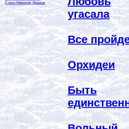
Любовь
Стихи Николая Уманца
угасала
Все пройд
Орхидеи
Быть
единствен
Вольный