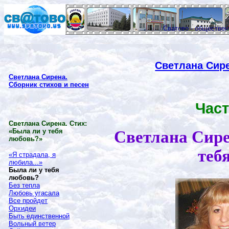
Сватово - обществе
Светлана Сире
Светлана Сирена.
Сборник стихов и песен
Част
Светлана Сирена. Стих:
«Была ли у тебя
Светлана Сире
любовь?»
теб
«Я страдала, я
любила...»
Была ли у тебя
любовь?
Без тепла
Любовь угасала
Все пройдет
Орхидеи
Быть единственной
Вольный ветер