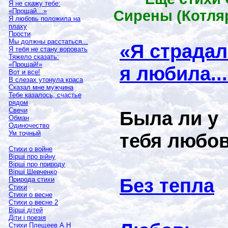
Я не скажу тебе:
«Прощай…»
Сирены (Котляр
Я любовь положила на
плаху
Прости
Мы должны расстаться...
«Я страдал
Я тебя не стану воровать
Тяжело сказать:
«Прощай!»
я любила..
Вот и все!
В слезах утонула краса
Сказал мне мужчина
Тебе казалось, счастье
рядом
Свечи
Была ли у
Обман
Одиночество
Ум точный
тебя любо
Стихи о войне
Вірші про війну
Вірші про природу
Вірші Шевченко
Без тепла
Природа стихи
Стихи
Стихи о весне
Стихи о весне 2
Вірші дітей
Діти і поезія
Стихи Плещеев А.Н