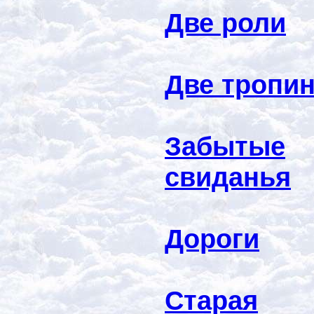
Две роли
Две тропи
Забытые
свиданья
Дороги
Старая