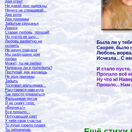
Дай ответ
Не давай мне надежды
Ничего не спрашивай...
Две роли
Две тропинки
Забытые свиданья
Дороги
Старая любовь, прощай!
Но что-то не шло...
Любовь разбитую не
Была ли у теб
склеить
Скорее, было 
Не начну сначала
Любовь ворвал
Мы разрушаем дом
Исчезла... С н
любви
Может, ты не любил
Напрасно ли я полюбила?
И стало пусто,
Поступай, как желаешь
Пропало всё её
Не ищи причины
Ну что ж! Наве
Забыть
Прошло... Нам 
Тосковал мальчишка...
Расстаемся навсегда
Так просто отказаться
Фальшивая песня
Я не скажу тебе:
«Вернись!»
Все прошло...
Потухающий свет
У тебя свое счастье
То души горело пламя
Ещё стихи
Ты забываешь