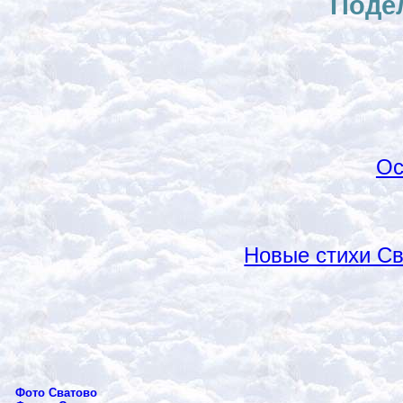
Поде
Ос
Новые стихи С
Фото Сватово