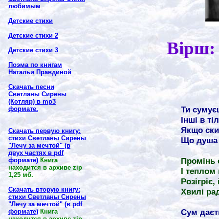
любимым
Детские стихи
Детские стихи 2
Вірш:
Детские стихи 3
Поэма по книгам
Натальи Правдиной
Скачать песни
Светланы Сирены
(Котляр) в
mp3
Ти сумує
формате.
Інші в ті
Якщо ски
Скачать первую книгу:
стихи Светланы Сирены
Що душа 
"Лечу за мечтой" (в
двух частях в
pdf
Промінь 
формате)
Книга
находится в архиве
zip
І теплом
1,25 мб.
Розігріє,
Скачать вторую книгу:
Хвилі ра
стихи Светланы Сирены
"Лечу за мечтой" (в
pdf
Сум даєт
формате)
Книга
находится в архиве
zip