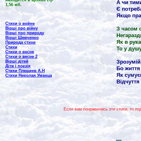
А чи тим
1,56 мб.
Є потреб
Якщо пра
Стихи о войне
З часом 
Вірші про війну
Вірші про природу
Негаразд
Вірші Шевченко
Як в рук
Природа стихи
Стихи
То у душу
Стихи о весне
Стихи о весне 2
Зрозумій,
Вірші дітей
Діти і поезія
Бо життя 
Стихи Плещеев А.Н
Як сумує
Стихи Николая Уманца
Відчуття
Если вам понравились эти стихи, то по