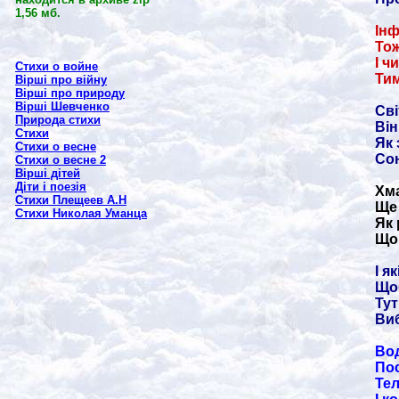
1,56 мб.
Інф
Тож
І ч
Стихи о войне
Тим
Вірші про війну
Вірші про природу
Вірші Шевченко
Сві
Природа стихи
Він
Стихи
Як 
Стихи о весне
Сон
Стихи о весне 2
Вірші дітей
Діти і поезія
Хма
Стихи Плещеев А.Н
Ще 
Стихи Николая Уманца
Як 
Що 
І я
Щоб
Тут
Виб
Вод
Пос
Те