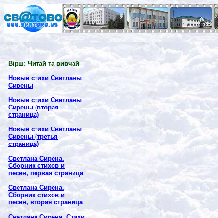
Вірш: Читай та вивчай
Новые стихи Светланы
Сирены
Новые стихи Светланы
Сирены (вторая
страница)
Новые стихи Светланы
Сирены (третья
страница)
Светлана Сирена.
Сборник стихов и
песен, первая страница
Светлана Сирена.
Сборник стихов и
песен, вторая страница
Светлана Сирена. Стихи