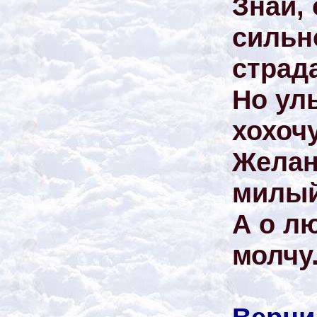
Знай,
сильн
страд
Но ул
хохочу
Желан
милый
А о лю
молчу