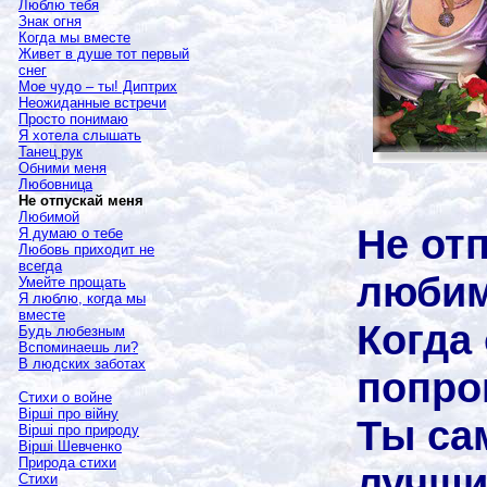
Люблю тебя
Знак огня
Когда мы вместе
Живет в душе тот первый
снег
Мое чудо – ты! Диптрих
Неожиданные встречи
Просто понимаю
Я хотела слышать
Танец рук
Обними меня
Любовница
Не отпускай меня
Любимой
Не от
Я думаю о тебе
Любовь приходит не
всегда
люби
Умейте прощать
Я люблю, когда мы
вместе
Когда
Будь любезным
Вспоминаешь ли?
В людских заботах
попро
Стихи о войне
Вірші про війну
Ты са
Вірші про природу
Вірші Шевченко
Природа стихи
лучши
Стихи