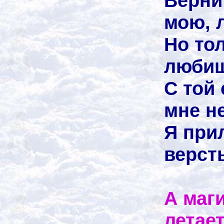
Верни
мою, 
Но тол
любиш
С той
мне н
Я прил
верст
А маг
летает