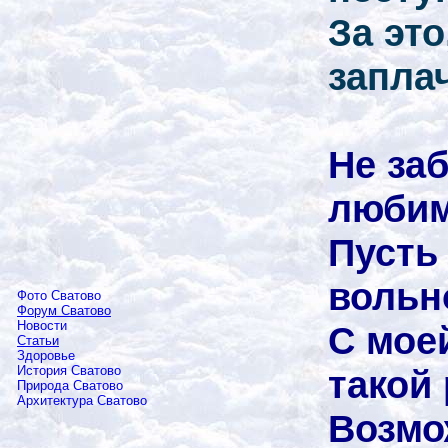
За это
заплач
Не за
люби
Пусть
вольн
Фото Сватово
Форум Сватово
Новости
С мое
Статьи
Здоровье
такой
История Сватово
Природа Сватово
Архитектура Сватово
Возмо