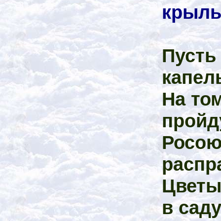
крыль
Пусть
капел
На том
пройд
Росою
распр
Цветы
в саду