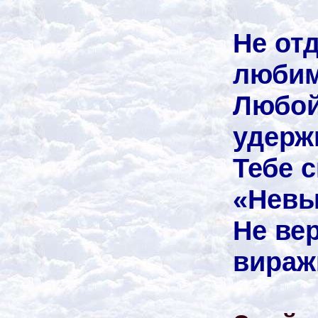
Не от
люби
Любой
удерж
Тебе с
«Невы
Не вер
вираж