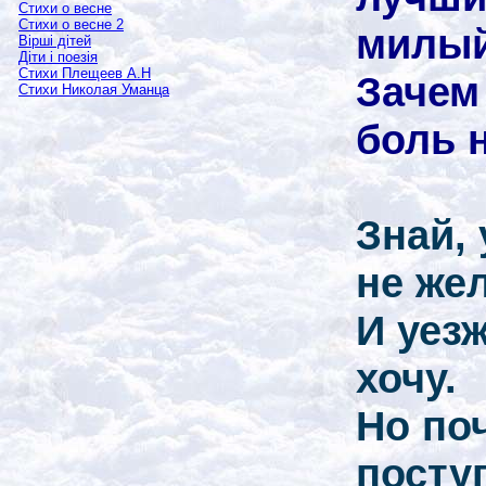
Стихи о весне
Стихи о весне 2
милый
Вірші дітей
Діти і поезія
Стихи Плещеев А.Н
Зачем
Стихи Николая Уманца
боль 
Знай, 
не же
И уезж
хочу.
Но по
посту