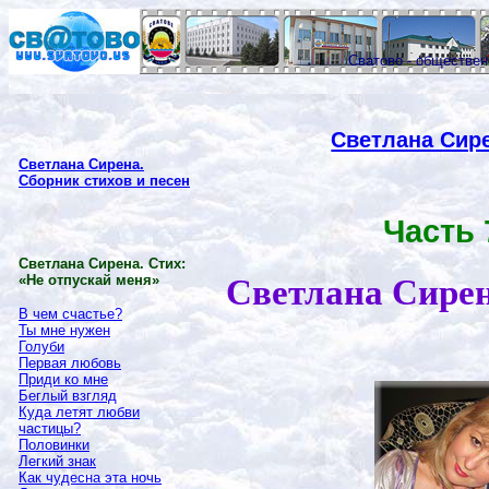
Сватово - обществе
Светлана Сире
Светлана Сирена.
Сборник стихов и песен
Часть 
Светлана Сирена. Стих:
«Не отпускай меня»
Светлана Сирен
В чем счастье?
Ты мне нужен
Голуби
Первая любовь
Приди ко мне
Беглый взгляд
Куда летят любви
частицы?
Половинки
Легкий знак
Как чудесна эта ночь