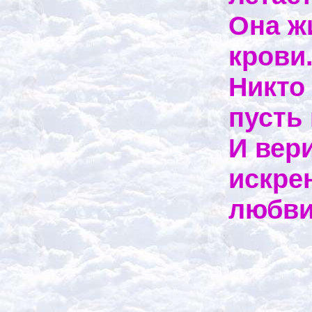
Она жи
крови.
Никто
пусть 
И вери
искре
любви