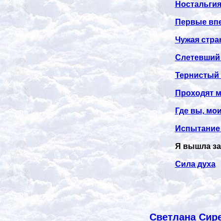
Ностальги
Первые впе
Чужая стра
Слетевший
Тернистый 
Проходят ми
Где вы, мо
Испытание 
Я вышла за
Сила духа
Светлана Сире