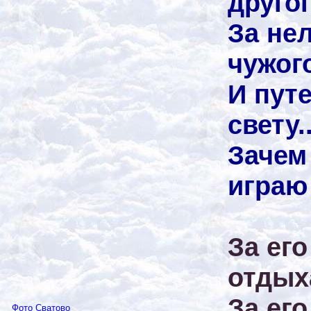
другог
За не
чужог
И пут
свету..
Зачем
играю
За его
отдых
За его
Фото Сватово