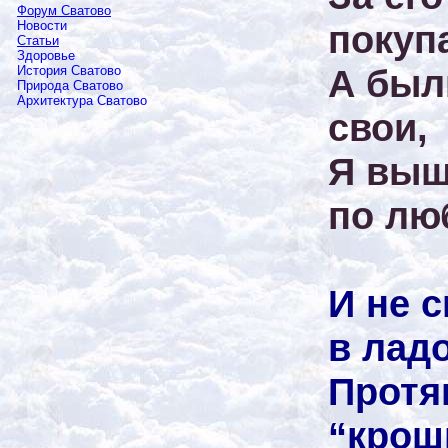
Форум Сватово
покуп
Новости
Статьи
Здоровье
А был
История Сватово
Природа Сватово
Архитектура Сватово
свои,
Я выш
по лю
И не 
в лад
Протя
“крошк