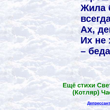
Жила 
всегда
Ах, де
Их не 
– беда
Ещё стихи Св
(Котляр) Ча
Депрессан