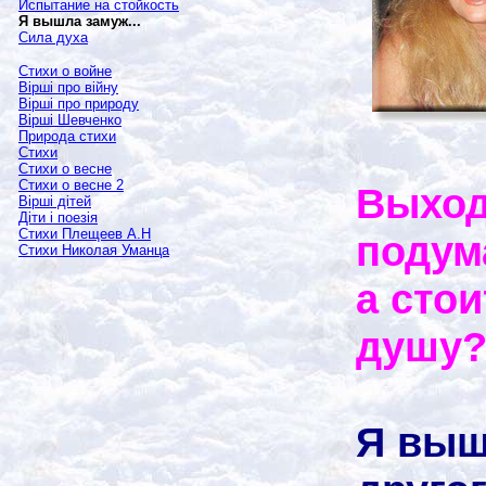
Испытание на стойкость
Я вышла замуж...
Сила духа
Стихи о войне
Вірші про війну
Вірші про природу
Вірші Шевченко
Природа стихи
Стихи
Стихи о весне
Стихи о весне 2
Выход
Вірші дітей
Діти і поезія
Стихи Плещеев А.Н
подум
Стихи Николая Уманца
а стои
душу
Я выш