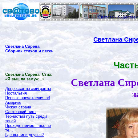
Сватово - обществе
Светлана Сире
Светлана Сирена.
Сборник стихов и песен
Часть
Светлана Сирена. Стих:
«Я вышла замуж...»
Светлана Сир
Депрессанты-эмигранты
з
Ностальгия
Первые впечатления об
Америке
Чужая страна
Слетевший лист
Тернистый путь среди
теней
Проходят мимо – все не
те...
Где вы, мои друзья?