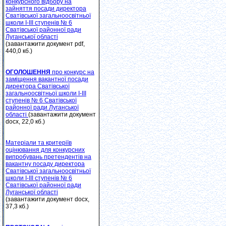
конкурсного відбору на
зайняття посади директора
Сватівської загальноосвітньої
школи І-ІІІ ступенів № 6
Сватівської районної ради
Луганської області
(завантажити документ pdf,
440,0 кб.)
ОГОЛОШЕННЯ
про конкурс на
заміщення вакантної посади
директора Сватівської
загальноосвітньої школи І-ІІІ
ступенів № 6 Сватівської
районної ради Луганської
області
(завантажити документ
docx, 22,0 кб.)
Матеріали та критеріїв
оцінювання для конкурсних
випробувань претендентів на
вакантну посаду директора
Сватівської загальноосвітньої
школи І-ІІІ ступенів № 6
Сватівської районної ради
Луганської області
(завантажити документ docx,
37,3 кб.)