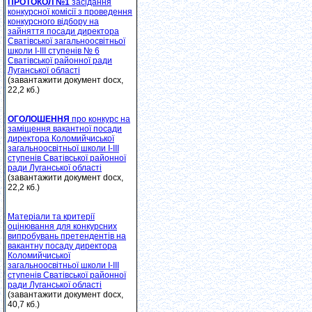
ПРОТОКОЛ №1
засідання
конкурсної комісії з проведення
конкурсного відбору на
зайняття посади директора
Сватівської загальноосвітньої
школи І-ІІІ ступенів № 6
Сватівської районної ради
Луганської області
(завантажити документ docx,
22,2 кб.)
ОГОЛОШЕННЯ
про конкурс на
заміщення вакантної посади
директора Коломийчиської
загальноосвітньої школи І-ІІІ
ступенів Сватівської районної
ради Луганської області
(завантажити документ docx,
22,2 кб.)
Матеріали та критерії
оцінювання для конкурсних
випробувань претендентів на
вакантну посаду директора
Коломийчиської
загальноосвітньої школи І-ІІІ
ступенів Сватівської районної
ради Луганської області
(завантажити документ docx,
40,7 кб.)