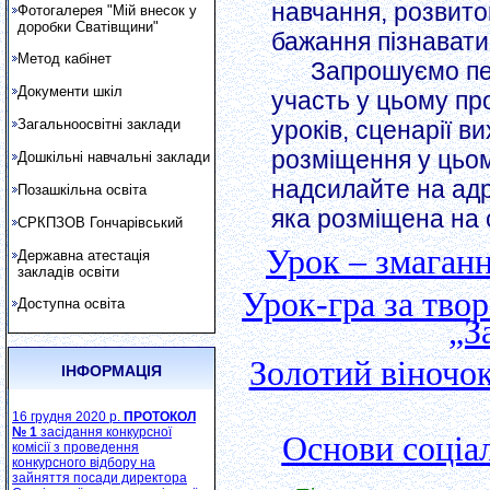
навчання, розвито
Фотогалерея "Мій внесок у
доробки Сватівщини"
бажання пізнавати
Метод кабінет
Запрошуємо педа
Документи шкіл
участь у цьому про
уроків, сценарії в
Загальноосвітні заклади
розміщення у цьом
Дошкільні навчальні заклади
надсилайте на адр
Позашкільна освіта
яка розміщена на 
СРКПЗОВ Гончарівський
Урок – змаганн
Державна атестація
закладів освіти
Урок-гра за тво
Доступна освіта
„З
Золотий віночо
ІНФОРМАЦІЯ
16 грудня 2020 р.
ПРОТОКОЛ
№ 1
засідання конкурсної
Основи соціа
комісії з проведення
конкурсного відбору на
зайняття посади директора