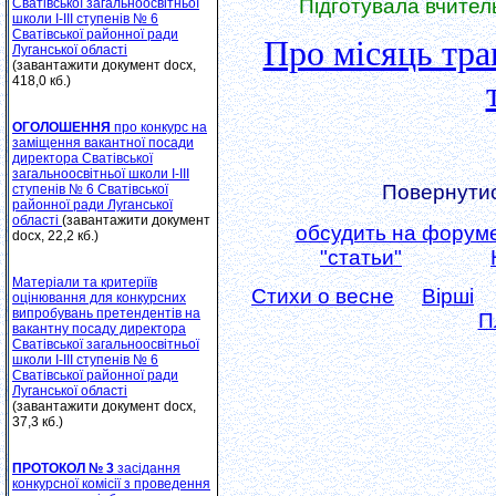
Підготувала вчител
Сватівської загальноосвітньої
школи І-ІІІ ступенів № 6
Сватівської районної ради
Про місяць трав
Луганської області
(завантажити документ docx,
418,0 кб.)
ОГОЛОШЕННЯ
про конкурс на
заміщення вакантної посади
директора Сватівської
загальноосвітньої школи І-ІІІ
Повернутис
ступенів № 6 Сватівської
районної ради Луганської
області
(завантажити документ
обсудить на форум
docx, 22,2 кб.)
"статьи"
Матеріали та критеріїв
Стихи о весне
Вірші
оцінювання для конкурсних
випробувань претендентів на
П
вакантну посаду директора
Сватівської загальноосвітньої
школи І-ІІІ ступенів № 6
Сватівської районної ради
Луганської області
(завантажити документ docx,
37,3 кб.)
ПРОТОКОЛ № 3
засідання
конкурсної комісії з проведення