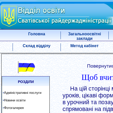
Головна
Загальноосвітні
заклади
Склад відділу
Метод кабінет
Повернутис
Щоб вчит
РОЗДІЛИ
На цій сторінці 
Адміністративні послуги
уроків, цікаві фор
Новини освіти
в урочний та поза
спрямовані на під
Фотогалерея