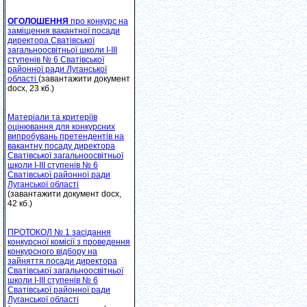
ОГОЛОШЕННЯ
про конкурс на
заміщення вакантної посади
директора Сватівської
загальноосвітньої школи І-ІІІ
ступенів № 6 Сватівської
районної ради Луганської
області
(завантажити документ
docx, 23 кб.)
Матеріали та критеріїв
оцінювання для конкурсних
випробувань претендентів на
вакантну посаду директора
Сватівської загальноосвітньої
школи І-ІІІ ступенів № 6
Сватівської районної ради
Луганської області
(завантажити документ docx,
42 кб.)
ПРОТОКОЛ № 1 засідання
конкурсної комісії з проведення
конкурсного відбору на
зайняття посади директора
Сватівської загальноосвітньої
школи I-III ступенів № 6
Сватівської районної ради
Луганської області