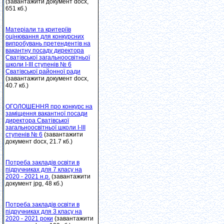
(завантажити документ docx,
651 кб.)
Матеріали та критеріїв
оцінювання для конкурсних
випробувань претендентів на
вакантну посаду директора
Сватівської загальноосвітньої
школи І-ІІІ ступенів № 6
Сватівської районної ради
(завантажити документ docx,
40.7 кб.)
ОГОЛОШЕННЯ про конкурс на
заміщення вакантної посади
директора Сватівської
загальноосвітньої школи І-ІІІ
ступенів № 6
(завантажити
документ docx, 21.7 кб.)
Потреба закладів освіти в
підручниках для 7 класу на
2020 - 2021 н.р.
(завантажити
документ jpg, 48 кб.)
Потреба закладів освіти в
підручниках для 3 класу на
2020 - 2021 роки
(завантажити