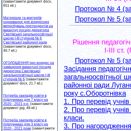
(завантажити документ docx,
651 кб.)
Протокол № 4 (за
Протокол № 5 (за
Матеріали та критеріїв
оцінювання для конкурсних
випробувань претендентів на
вакантну посаду директора
Сватівської загальноосвітньої
школи І-ІІІ ступенів № 6
Рішення педагогі
Сватівської районної ради
(завантажити документ docx,
І-ІІІ ст
40.7 кб.)
Протокол № 5 (за
ОГОЛОШЕННЯ про конкурс на
Засiдання педагогiчн
заміщення вакантної посади
директора Сватівської
загальноосвiтньої шк
загальноосвітньої школи І-ІІІ
ступенів № 6
(завантажити
районноi ради Луган
документ docx, 21.7 кб.)
року с.Оборотнiвка
Потреба закладів освіти в
1. Про перевiд учнiв 
підручниках для 7 класу на
2020 - 2021 н.р.
(завантажити
2. Про перевiд учнiв 
документ jpg, 48 кб.)
класи.
Потреба закладів освіти в
3. Про нагородження
підручниках для 3 класу на
2020 - 2021 роки
(завантажити