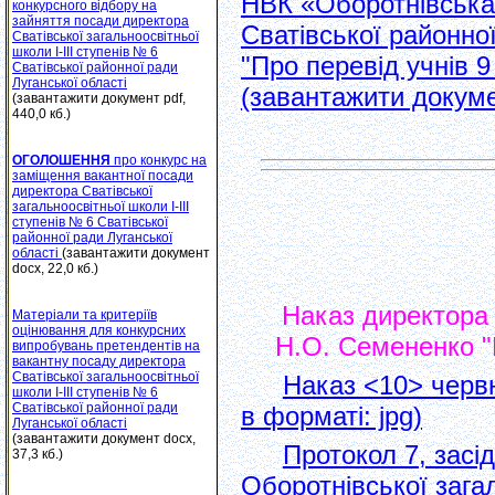
НВК «Оборотнівська 
конкурсного відбору на
зайняття посади директора
Сватівської районної
Сватівської загальноосвітньої
школи І-ІІІ ступенів № 6
"Про перевід учнів 9
Сватівської районної ради
Луганської області
(завантажити докуме
(завантажити документ pdf,
440,0 кб.)
ОГОЛОШЕННЯ
про конкурс на
заміщення вакантної посади
директора Сватівської
загальноосвітньої школи І-ІІІ
ступенів № 6 Сватівської
районної ради Луганської
області
(завантажити документ
docx, 22,0 кб.)
Наказ директора О
Матеріали та критеріїв
оцінювання для конкурсних
Н.О. Семененко "П
випробувань претендентів на
вакантну посаду директора
Сватівської загальноосвітньої
Наказ <10> черв
школи І-ІІІ ступенів № 6
Сватівської районної ради
в форматі: jpg)
Луганської області
(завантажити документ docx,
Протокол 7, засi
37,3 кб.)
Оборотнiвської загал