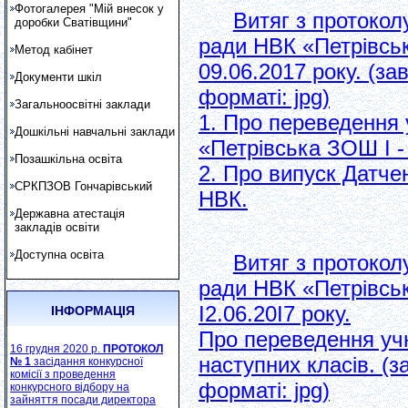
Фотогалерея "Мій внесок у
Витяг з протокол
доробки Сватівщини"
ради НВК «Петрівська
Метод кабінет
09.06.2017 року. (з
Документи шкіл
форматі: jpg)
Загальноосвітні заклади
1. Про переведення 
Дошкільні навчальні заклади
«Петрівська ЗОШ І - I
Позашкільна освіта
2. Про випуск Датч
СРКПЗОВ Гончарівський
НВК.
Державна атестація
закладів освіти
Доступна освіта
Витяг з протокол
ради НВК «Петрівська
І2.06.20І7 року.
ІНФОРМАЦІЯ
Про переведення учн
16 грудня 2020 р.
ПРОТОКОЛ
наступних класів. (
№ 1
засідання конкурсної
комісії з проведення
форматі: jpg)
конкурсного відбору на
зайняття посади директора