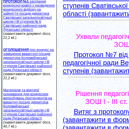
ПРОТОКОЛ №1
засідання
ступенiв Сватівської
конкурсної комісії з проведення
конкурсного відбору на
областi (завантажити
зайняття посади директора
Сватівської загальноосвітньої
школи І-ІІІ ступенів № 6
Сватівської районної ради
Луганської області
(завантажити документ docx,
Ухвали педагогі
22,2 кб.)
ЗОШ 
ОГОЛОШЕННЯ
про конкурс на
Протокол №7 від 
заміщення вакантної посади
директора Коломийчиської
педагогічної ради В
загальноосвітньої школи І-ІІІ
ступенів Сватівської районної
ступенів (завантажит
ради Луганської області
(завантажити документ docx,
22,2 кб.)
Матеріали та критерії
Рішення педагог
оцінювання для конкурсних
випробувань претендентів на
ЗОШ І - ІІІ с
вакантну посаду директора
Коломийчиської
Витяг з протокол
загальноосвітньої школи І-ІІІ
ступенів Сватівської районної
(завантажити в форма
ради Луганської області
(завантажити документ docx,
(завантажити в форма
40,7 кб.)