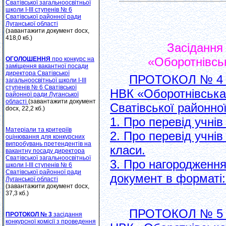
Сватівської загальноосвітньої
школи І-ІІІ ступенів № 6
Сватівської районної ради
Луганської області
(завантажити документ docx,
418,0 кб.)
Засідання
«Оборотнівськ
ОГОЛОШЕННЯ
про конкурс на
заміщення вакантної посади
директора Сватівської
ПРОТОКОЛ № 4 за
загальноосвітньої школи І-ІІІ
ступенів № 6 Сватівської
НВК «Оборотнівська 
районної ради Луганської
області
(завантажити документ
Сватівської районної
docx, 22,2 кб.)
1. Про перевід учнів 
Матеріали та критеріїв
2. Про перевід учнів 
оцінювання для конкурсних
випробувань претендентів на
класи.
вакантну посаду директора
Сватівської загальноосвітньої
3. Про нагородження
школи І-ІІІ ступенів № 6
Сватівської районної ради
документ в форматі: 
Луганської області
(завантажити документ docx,
37,3 кб.)
ПРОТОКОЛ № 5 за
ПРОТОКОЛ № 3
засідання
конкурсної комісії з проведення