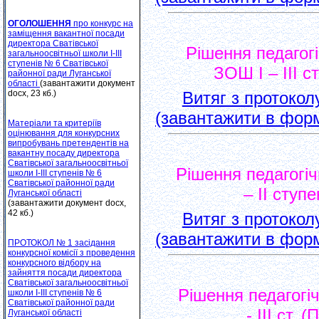
ОГОЛОШЕННЯ
про конкурс на
заміщення вакантної посади
директора Сватівської
Рішення педагог
загальноосвітньої школи І-ІІІ
ступенів № 6 Сватівської
ЗОШ І – ІІІ 
районної ради Луганської
області
(завантажити документ
docx, 23 кб.)
Витяг з протокол
(завантажити в форма
Матеріали та критеріїв
оцінювання для конкурсних
випробувань претендентів на
вакантну посаду директора
Сватівської загальноосвітньої
Рішення педагогі
школи І-ІІІ ступенів № 6
Сватівської районної ради
– ІІ ступ
Луганської області
(завантажити документ docx,
42 кб.)
Витяг з протокол
(завантажити в форм
ПРОТОКОЛ № 1 засідання
конкурсної комісії з проведення
конкурсного відбору на
зайняття посади директора
Сватівської загальноосвітньої
Рішення педагогі
школи I-III ступенів № 6
Сватівської районної ради
- ІІІ ст.
Луганської області