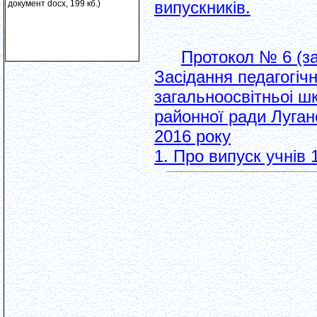
випускникiв.
документ docx, 199 кб.)
Протокол № 6 (за
Засідання педагогiч
загальноосвiтньоi шк
районної ради Луганс
2016 року
1. Про випуск учнiв 