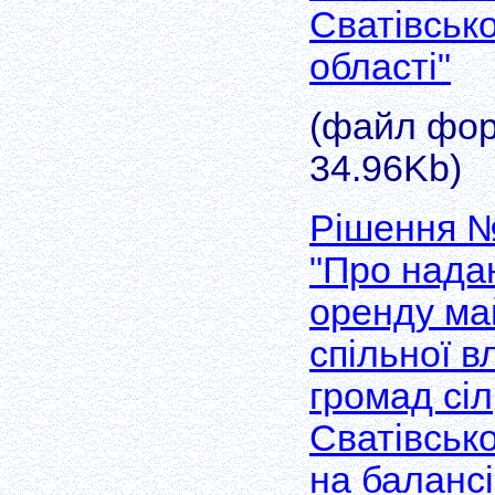
Сватівсько
області"
(файл форм
34.96Kb)
Рішення №
"Про нада
оренду ма
спільної в
громад сіл
Сватівськ
на балан