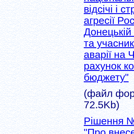
відсічі і 
агресії Ро
Донецькій 
та учасникі
аварії на 
рахунок к
бюджету"
(файл форм
72.5Kb)
Рішення №
"Про внес