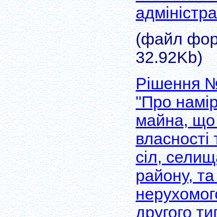
адміністра
(файл форм
32.92Kb)
Рішення №
"Про намір
майна, що
власності
сіл, селищ
району, та
нерухомог
другого ти