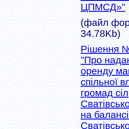
ЦПМСД»"
(файл форм
34.78Kb)
Рішення №
"Про нада
оренду ма
спільної в
громад сіл
Сватівськ
на балансі
Сватівськ