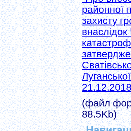
районної 
захисту г
внаслідок
катастроф
затверджен
Сватівсько
Луганської
21.12.2018
(файл форм
88.5Kb)
Навигац