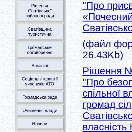
"Про прис
Рішення
Сватівської
«Почесний
районної ради
Сватівськ
Сватівщина
туристична
(файл форм
Громадське
26.43Kb)
обговорення
Вакансії
Рішення №
Соціальні гарантії
"Про безо
учасників АТО
спільної в
Громадська рада
громад сіл
Очищення влади
Сватівськ
Новини
власність