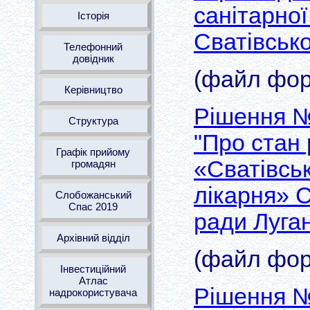
санітарно
Історія
Сватівсько
Телефонний
довідник
(файл форм
Керівництво
Рішення № 
Структура
"Про стан
Графік прийому
«Сватівсь
громадян
лікарня» С
Слобожанський
Спас 2019
ради Луган
Архівний відділ
(файл форм
Інвестиційний
Атлас
Рішення №
надрокористувача