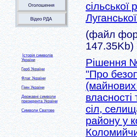
сільської 
Оголошення
Луганської
Відео РДА
(файл форм
147.35Kb)
Історія символів
Рішення №
України
Герб України
"Про безо
Флаг України
(майнових 
Гімн України
власності
Державні символи
президента України
сіл, селищ
Символи Сватове
району у 
Коломийчи