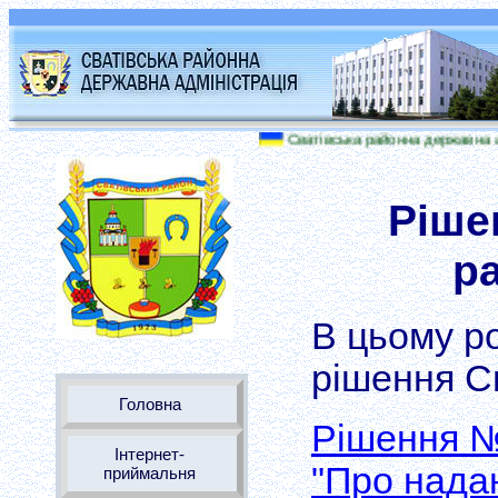
Сватівська районна державна адмініс
Ріше
р
В цьому ро
рішення С
Головна
Рішення № 
Інтернет-
"Про нада
приймальня