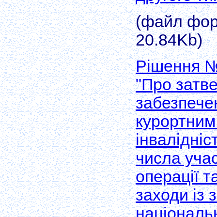
(файл форм
20.84Kb)
Рішення №
"Про затв
забезпече
курортним 
інвалідніс
числа уча
операції т
заходи із 
національн