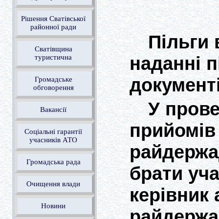
Рішення Сватівської
районної ради
Пільги
Сватівщина
наданні 
туристична
документі
Громадське
обговорення
У прове
Вакансії
прийомів
Соціальні гарантії
учасників АТО
райдержа
Громадська рада
брати уча
Очищення влади
керівник 
Новини
райдержа