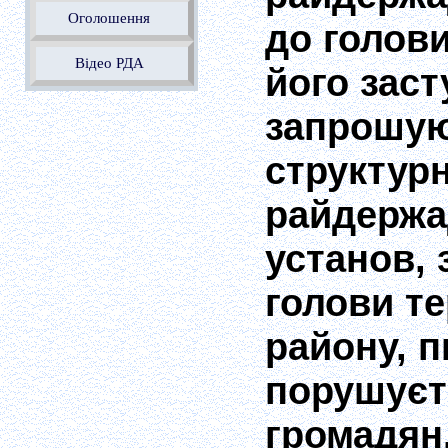
Оголошення
до голови
Відео РДА
його заст
запрошую
структурн
райдержад
установ, 
голови т
району, п
порушуєт
громадян