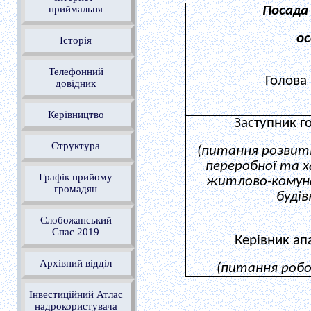
приймальня
Посада
о
Історія
Телефонний
Голова
довідник
Керівництво
Заступник г
Структура
(питання розвитк
переробної та х
Графік прийому
житлово-комуна
громадян
будів
Слобожанський
Спас 2019
Керівник ап
Архівний відділ
(питання робо
Інвестиційний Атлас
надрокористувача