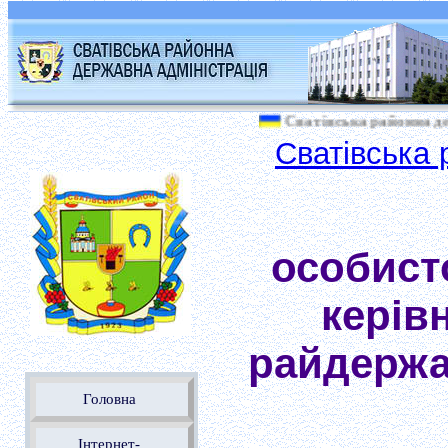
Сватівська районна держ
Сватівська 
особист
керів
райдержад
Головна
Інтернет-