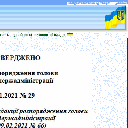
вернуться на главную страницу сайта
евий орган виконавчої влади