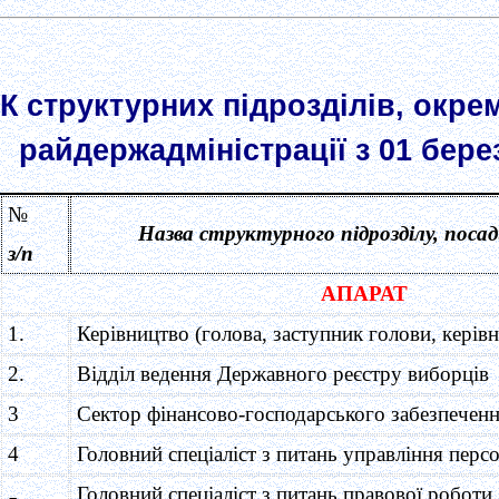
К структурних підрозділів, окре
райдержадміністрації з 01 бере
№
Назва структурного підрозділу, посад
з/п
АПАРАТ
1.
Керівництво (голова, заступник голови, керівн
2.
Відділ ведення Державного реєстру виборців
3
Сектор
фінансово-господарського забезпечен
4
Головний спеціаліст
з питань управління перс
Головний спеціаліст з питань правової роботи