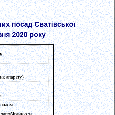
мих посад Сватівської
зня 2020 року
и
ик апарату)
ня
оналом
, запобіганню та