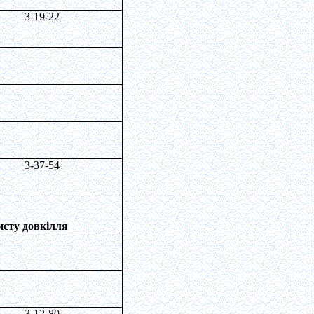
3-19-22
3-37-54
хисту довкілля
3-12-80