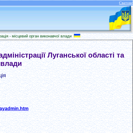
Сватове
 - місцевий орган виконавчої влади
міністрації Луганської області та
 влади
ція
/rayadmin.htm