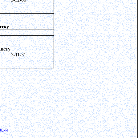
итку
хисту
3-11-31
ации