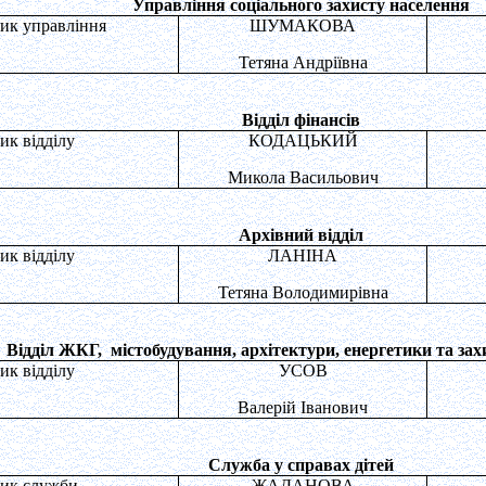
Управління соціального захисту населення
ик управління
ШУМАКОВА
Тетяна Андріївна
Відділ фінансів
ик відділу
КОДАЦЬКИЙ
Микола Васильович
Архівний відділ
ик відділу
ЛАНІНА
Тетяна Володимирівна
Відділ ЖКГ,
містобудування, архітектури, енергетики та за
ик відділу
УСОВ
Валерій Іванович
Служба у справах дітей
ик служби
ЖАДАНОВА