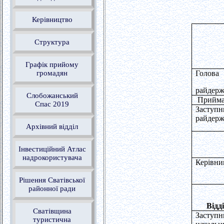
Керівництво
Структура
Графік прийому
громадян
Голова
райдерж
Слобожанський
Прийма
Спас 2019
Заступн
райдерж
Архівний відділ
Інвестиційний Атлас
надрокористувача
Керівни
Рішення Сватівської
районної ради
Відд
Сватівщина
Заступн
туристична