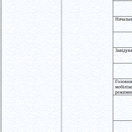
Начальн
Завідув
Головни
мобіліза
режимно