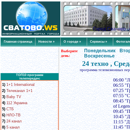
Город Сватово 
Главная страница
Новости »
О городе »
Сервисы »
Фотогал
Понедельник
Вто
Выберите
день:
Воскресенье
24 техно , Сре
программа телевизионных пер
ТОП10 программ
телепередач:
06:00 "
1)
1+1 International
06:55 "
07:25 "
2)
Телеканал 1+1
07:55 "
3)
Baby TV
08:45 "
4)
112 Украина
of Lege
5)
СТБ
09:45 "
6)
НЛО-ТВ
10:45 "
7)
24 канал
11:15 "
11:45 "
8)
5 канал